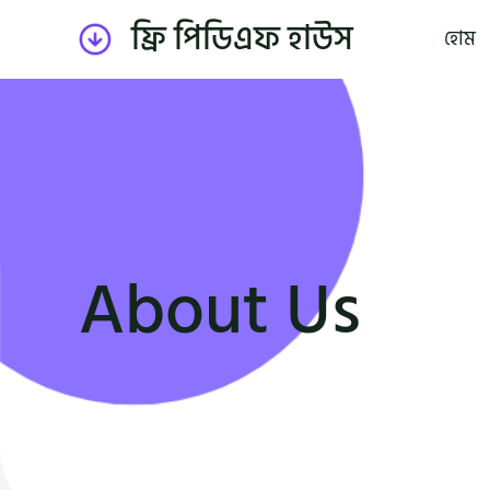
Skip
ফ্রি পিডিএফ হাউস
হোম
to
content
About Us