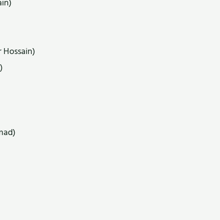
ain)
r Hossain)
)
mad)