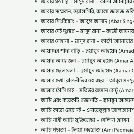
আবার ষড়যন্ত্র – মাসুদ রানা – কাজী আনোয়া
আবার সম্মেলন, ভয়ালগিরি, কালো জাহাজ-ভলি
আবার সিংকিয়াং – আবুল আসাদ (Abar Sing
আবার সেই দুঃস্বপ্ন – মাসুদ রানা – কাজী আ
আবার সোহানা – মাসুদ রানা – কাজী আনোয়ার
আমাদের শাদা বাড়ি – হুমায়ুন আহমেদ (Am
আমার আছে জল – হুমায়ূন আহমেদ (Amar 
আমার ছেলেবেলা – হুমায়ূন আহমেদ (Aama
আমার দেখা রাজনীতির ৫০ বছর – আবুল মনসু
আমার ফাঁসি চাই – মতিউর রহমান রেন্টুঁ (Am
আমি এবং কয়েকটি প্রজাপতি – হুমায়ূন আহ
আমি কারো মেয়ে নই – এনায়েতুল্লাহ আলতামা
আমি নারী আমি মুক্তিযোদ্ধা – সেলিনা হোসেন
আমি পদ্মজা – ইলমা বেহরোজ (Ami Padmaja 