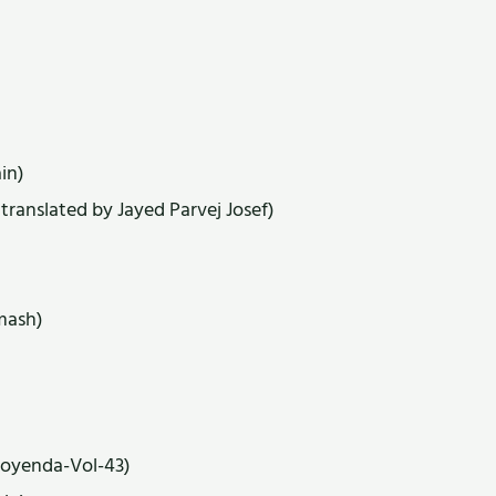
)
in)
 translated by Jayed Parvej Josef)
amash)
Goyenda-Vol-43)