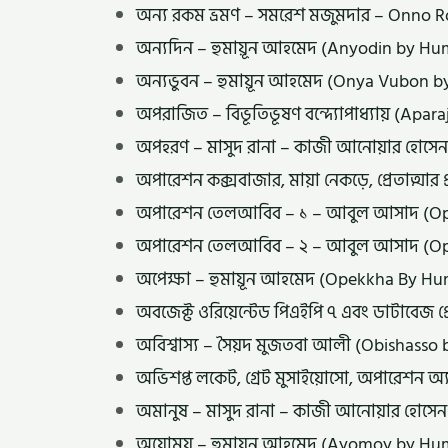
অন্য রকম ভ্রমণ – সমরেশ মজুমদার – Onno
অন্যদিন – হুমায়ূন আহমেদ (Anyodin by 
অন্যভুবন – হুমায়ূন আহমেদ (Onya Vubon
অপরাজিত – বিভূতিভূষণ বন্দ্যোপাধ্যায় (Ap
অপহরণ – মাসুদ রানা – কাজী আনোয়ার হোসে
অপারেশন কক্সবাজার, মায়া নেকড়ে, প্রেতাত্ম
অপারেশন তেলআবিব – ১ – আবুল আসাদ (Oper
অপারেশন তেলআবিব – ২ – আবুল আসাদ (Oper
অপেক্ষা – হুমায়ূন আহমেদ (Opekkha By 
অবজেক্ট ওরিয়েন্টেড পিএইপি ৭ এবং ডাটাবেজ প্
অবিশ্বাস্য – সৈয়দ মুজতবা আলী (Obishasso 
অভিশপ্ত লকেট, গ্রেট মুসাইয়োসো, অপারেশন 
অমানুষ – মাসুদ রানা – কাজী আনোয়ার হোসে
অয়োময় – হুমায়ূন আহমেদ (Ayomoy by H