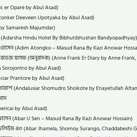
c er Opare by Abul Asad)
onker Deeveen Upotyaka by Abul Asad)
 by Samaresh Majumdar)
ধ্যায় (Adarsha Hindu Hotel By Bibhutibhushan Bandyopadhyay
 হোসেন (Adim Atongko – Masud Rana By Kazi Anowar Hossa
য়েদ পারভেজ যসেফ (অনুবাদক) (Anne Frank Er Diary by Anne Frank,
n Sorojontro by Abul Asad)
luciar Prantore by Abul Asad)
হ আলতামাশ (Andalusiar Shomudro Shoikote by Enayetullah Alt
মাদ
ricai by Abul Asad)
হোসেন (Abar U Sen – Masud Rana By Kazi Anowar Hossain)
্দা-ভলিউম-৪৩ (Abar Jhamela, Shomoy Surango, Chaddabeshi 