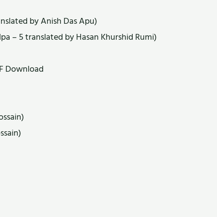
ranslated by Anish Das Apu)
lpa – 5 translated by Hasan Khurshid Rumi)
DF Download
ossain)
ssain)