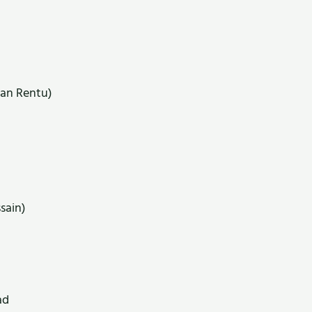
hman Rentu)
sain)
ad