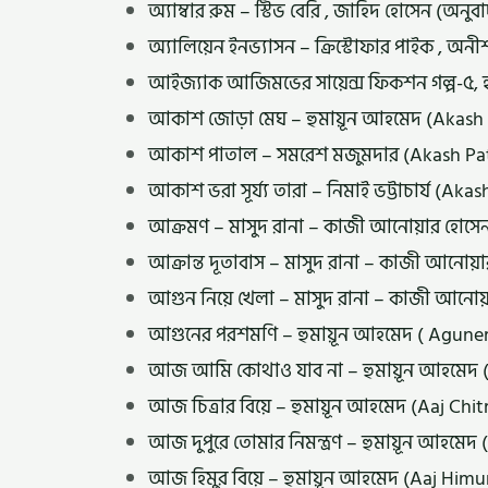
অ্যাম্বার রুম – স্টিভ বেরি , জাহিদ হোসেন (
অ্যালিয়েন ইনভ্যাসন – ক্রিস্টোফার পাইক , অ
আইজ্যাক আজিমভের সায়েন্স ফিকশন গল্প-৫, হা
আকাশ জোড়া মেঘ – হুমায়ূন আহমেদ (Akas
আকাশ পাতাল – সমরেশ মজুমদার (Akash Pat
আকাশ ভরা সূর্য্য তারা – নিমাই ভট্টাচার্য (
আক্রমণ – মাসুদ রানা – কাজী আনোয়ার হোস
আক্রান্ত দূতাবাস – মাসুদ রানা – কাজী আন
আগুন নিয়ে খেলা – মাসুদ রানা – কাজী আনো
আগুনের পরশমণি – হুমায়ূন আহমেদ ( Agu
আজ আমি কোথাও যাব না – হুমায়ূন আহমেদ
আজ চিত্রার বিয়ে – হুমায়ূন আহমেদ (Aaj C
আজ দুপুরে তোমার নিমন্ত্রণ – হুমায়ূন আ
আজ হিমুর বিয়ে – হুমায়ূন আহমেদ (Aaj Hi