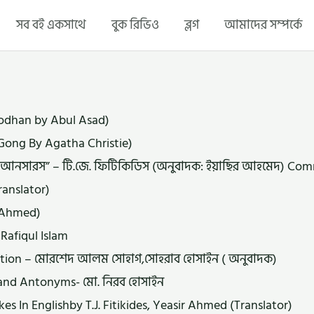
সব বই একসাথে
বুক রিভিও
ব্লগ
আমাদের সম্পর্কে
odhan by Abul Asad)
d Gong By Agatha Christie)
 আনসারস” – টি.জে. ফিটিকিডিস (অনুবাদক: ইয়াছির আহমেদ) Comm
ranslator)
n Ahmed)
Rafiqul Islam
ition – মোরশেদ আলম সোহাগ,সোহরাব হোসাইন ( অনুবাদক)
and Antonyms- মো. নিরব হোসাইন
In Englishby T.J. Fitikides, Yeasir Ahmed (Translator)