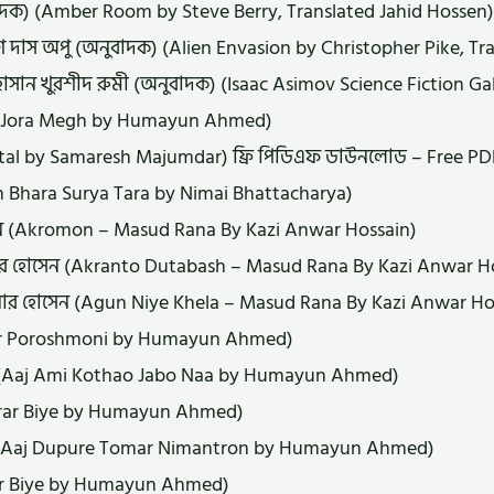
অনুবাদক) (Amber Room by Steve Berry, Translated Jahid Hossen)
নীশ দাস অপু (অনুবাদক) (Alien Envasion by Christopher Pike, T
সান খুরশীদ রুমী (অনুবাদক) (Isaac Asimov Science Fiction Ga
h Jora Megh by Humayun Ahmed)
al by Samaresh Majumdar) ফ্রি পিডিএফ ডাউনলোড – Free P
Akash Bhara Surya Tara by Nimai Bhattacharya)
েন (Akromon – Masud Rana By Kazi Anwar Hossain)
োয়ার হোসেন (Akranto Dutabash – Masud Rana By Kazi Anwar H
য়ার হোসেন (Agun Niye Khela – Masud Rana By Kazi Anwar Ho
ner Poroshmoni by Humayun Ahmed)
 (Aaj Ami Kothao Jabo Naa by Humayun Ahmed)
hitrar Biye by Humayun Ahmed)
হমেদ (Aaj Dupure Tomar Nimantron by Humayun Ahmed)
mur Biye by Humayun Ahmed)