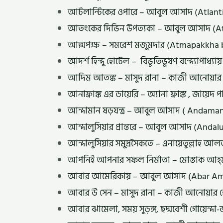
আটলান্টিকের ওপারে – আবুল আসাদ (Atlanti
আতংকের দিভিন উপত্যকা – আবুল আসাদ (At
আত্মপক্ষ – সমরেশ মজুমদার (Atmapakkha
আদর্শ হিন্দু হোটেল – বিভূতিভূষণ বন্দ্যোপা
আদিম আতঙ্ক – মাসুদ রানা – কাজী আনোয়ার
আনাফ্রাঙ্ক এর ডায়েরি – অ্যানা ফ্রাঙ্ক , জা
আন্দামান ষড়যন্ত্র – আবুল আসাদ ( Andama
আন্দালুসিয়ার প্রান্তরে – আবুল আসাদ (Anda
আন্দালুসিয়ার সমুদ্রসৈকতে – এনায়েতুল্লা
আপনিই আপনার সফল নির্মাতা – মোস্তাক আহ্‌
আবার আমেরিকায় – আবুল আসাদ (Abar Ame
আবার উ সেন – মাসুদ রানা – কাজী আনোয়ার 
আবার ঝামেলা, সময় সুড়ঙ্গ, ছদ্মবেশী গোয়েন