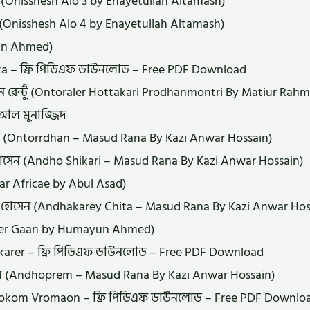
Onisshesh Alo 3 by Enayetullah Altamash)
Onisshesh Alo 4 by Enayetullah Altamash)
yun Ahmed)
ka – ফ্রি পিডিএফ ডাউনলোড – Free PDF Download
রহমান রেন্টুঁ (Ontoraler Hottakari Prodhanmontri By Matiur Ra
হ আল মুনাজ্জিদ
সেন (Ontorrdhan – Masud Rana By Kazi Anwar Hossain)
হোসেন (Andho Shikari – Masud Rana By Kazi Anwar Hossain)
r Africae by Abul Asad)
র হোসেন (Andhakarey Chita – Masud Rana By Kazi Anwar Hos
karer Gaan by Humayun Ahmed)
akarer – ফ্রি পিডিএফ ডাউনলোড – Free PDF Download
সেন (Andhoprem – Masud Rana By Kazi Anwar Hossain)
 Rokom Vromaon – ফ্রি পিডিএফ ডাউনলোড – Free PDF Downlo