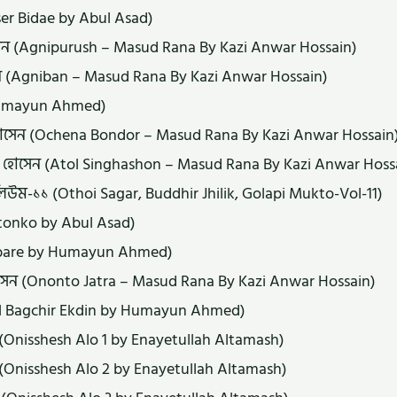
er Bidae by Abul Asad)
োসেন (Agnipurush – Masud Rana By Kazi Anwar Hossain)
েন (Agniban – Masud Rana By Kazi Anwar Hossain)
 Humayun Ahmed)
 হোসেন (Ochena Bondor – Masud Rana By Kazi Anwar Hossain
 হোসেন (Atol Singhashon – Masud Rana By Kazi Anwar Hoss
ভলিউম-১১ (Othoi Sagar, Buddhir Jhilik, Golapi Mukto-Vol-11)
tonko by Abul Asad)
Ambare by Humayun Ahmed)
হোসেন (Ononto Jatra – Masud Rana By Kazi Anwar Hossain)
il Bagchir Ekdin by Humayun Ahmed)
Onisshesh Alo 1 by Enayetullah Altamash)
Onisshesh Alo 2 by Enayetullah Altamash)