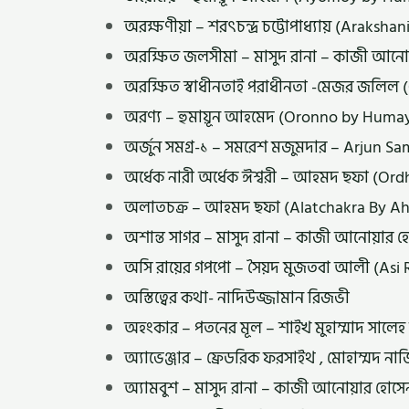
অরক্ষণীয়া – শরৎচন্দ্র চট্টোপাধ্যায় (Arak
অরক্ষিত জলসীমা – মাসুদ রানা – কাজী আনো
অরক্ষিত স্বাধীনতাই পরাধীনতা -মেজর জলিল (
অরণ্য – হুমায়ূন আহমেদ (Oronno by Hum
অর্জুন সমগ্র-১ – সমরেশ মজুমদার – Arjun 
অর্ধেক নারী অর্ধেক ঈশ্বরী – আহমদ ছফা (Or
অলাতচক্র – আহমদ ছফা (Alatchakra By A
অশান্ত সাগর – মাসুদ রানা – কাজী আনোয়ার 
অসি রায়ের গপপো – সৈয়দ মুজতবা আলী (Asi 
অস্তিত্বের কথা- নাদিউজ্জামান রিজভী
অহংকার – পতনের মূল – শাইখ মুহাম্মাদ সালে
অ্যাভেঞ্জার – ফ্রেডরিক ফরসাইথ , মোহাম্মদ 
অ্যামবুশ – মাসুদ রানা – কাজী আনোয়ার হো