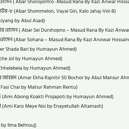
র হোসেন ( Abar Shorojontro -Masud Rana By Kazi Anwar Hoss
উম-৮ (Abar Shommelon, Vayal Giri, Kalo Jahaj-Vol-8)
kiyang by Abul Asad)
নোয়ার হোসেন ( Abar Sei Durshopno – Masud Rana By Kazi Anwa
 হোসেন (Abar Sohana – Masud Rana By Kazi Anowar Hossain
ader Shada Bari by Humayun Ahmed)
Ache Jol by Humayun Ahmed)
r Chhelebela by Humayun Ahmed)
র আহমদ (Amar Ekha Rajnitir 50 Bochor by Abul Mansur Ah
ar Fasi Chai by Matiur Rahman Rentu)
মেদ (Ami Abong Koakti Projapoti by Humayun Ahmed)
শ (Ami Karo Meye Noi by Enayetullah Altamash)
by Ilma Behrouj)