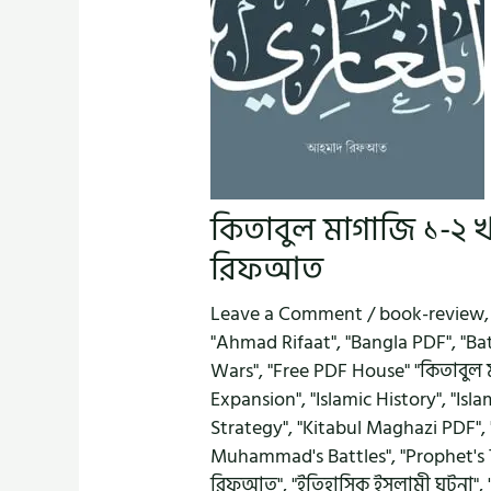
কিতাবুল মাগাজি ১-২ খ
রিফআত
Leave a Comment
/
book-review
"Ahmad Rifaat"
,
"Bangla PDF"
,
"Ba
Wars"
,
"Free PDF House" "কিতাবুল 
Expansion"
,
"Islamic History"
,
"Isl
Strategy"
,
"Kitabul Maghazi PDF"
,
Muhammad's Battles"
,
"Prophet's
রিফআত"
,
"ইতিহাসিক ইসলামী ঘটনা"
,