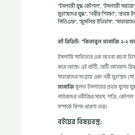
"ইসলামী যুদ্ধ কৌশল"
,
"ইসলামী সমাজ
মুহাম্মদের যুদ্ধ"
,
"নবীর শিক্ষা"
,
"প্রথম ই
পিডিএফ"
,
"মুসলিম ইতিহাস"
,
"সাহাবাদের
বই রিভিউ: “কিতাবুল মাগাজি ১-২ খ
ইসলামি সাহিত্যের এক অনন্য রচনা হিস
করে আছে। এই বইটি, যেটি আহমাদ রি
সাহাবাদের সংগ্রাম এবং নবী মুহাম্মদ 
মাগাজি
মূলত ইসলামের প্রথম যুগের যুদ্
পাঠকদের নবীজির সাহস, শক্তি, কৌশল 
সম্পর্কে বিশদ ধারণা দেয়।
বইয়ের বিষয়বস্তু: