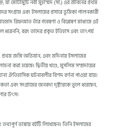
্ত, যা মোটামুটি নবী মুহাম্মদ (সা.) এর জীবনের প্রথম
াদের সংগ্রাম এবং ইসলামের প্রসারে ভূমিকা পালনকারী
আহমাদ রিফআত তাঁর গবেষণা ও বিশ্লেষণ মাধ্যমে এই
ুলে ধরেননি, বরং তাদের প্রকৃত ইতিহাস এবং তাৎপর্য
রত, প্রথম জঙ্গি অভিযান, এবং মদিনায় ইসলামের
না করা হয়েছে। দ্বিতীয় খণ্ডে, মুসলিম সম্প্রদায়ের
বং অন্যান্য ঐতিহাসিক ঘটনাবলীর বিশদ বর্ণনা পাওয়া যায়।
তা এবং সংগ্রামের অনবদ্য দৃষ্টান্তকে তুলে ধরেছেন,
রণার উৎস।
্যপূর্ণ ভাষায় বইটি লিখেছেন। তিনি ইসলামের