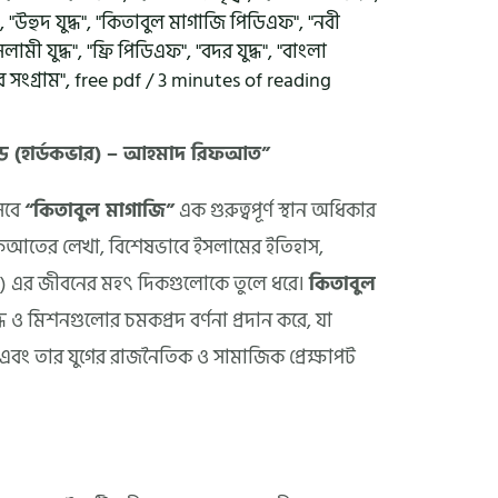
"
,
"উহুদ যুদ্ধ"
,
"কিতাবুল মাগাজি পিডিএফ"
,
"নবী
সলামী যুদ্ধ"
,
"ফ্রি পিডিএফ"
,
"বদর যুদ্ধ"
,
"বাংলা
 সংগ্রাম"
,
free pdf
/
3 minutes of reading
ন্ড (হার্ডকভার) – আহমাদ রিফআত”
েবে
“কিতাবুল মাগাজি”
এক গুরুত্বপূর্ণ স্থান অধিকার
ফআতের লেখা, বিশেষভাবে ইসলামের ইতিহাস,
(সা.) এর জীবনের মহৎ দিকগুলোকে তুলে ধরে।
কিতাবুল
ধ ও মিশনগুলোর চমকপ্রদ বর্ণনা প্রদান করে, যা
এবং তার যুগের রাজনৈতিক ও সামাজিক প্রেক্ষাপট