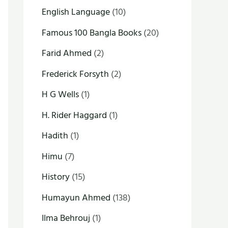
English Language
(10)
Famous 100 Bangla Books
(20)
Farid Ahmed
(2)
Frederick Forsyth
(2)
H G Wells
(1)
H. Rider Haggard
(1)
Hadith
(1)
Himu
(7)
History
(15)
Humayun Ahmed
(138)
Ilma Behrouj
(1)