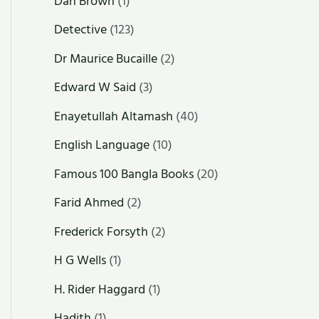
Dan Brown
(1)
Detective
(123)
Dr Maurice Bucaille
(2)
Edward W Said
(3)
Enayetullah Altamash
(40)
English Language
(10)
Famous 100 Bangla Books
(20)
Farid Ahmed
(2)
Frederick Forsyth
(2)
H G Wells
(1)
H. Rider Haggard
(1)
Hadith
(1)