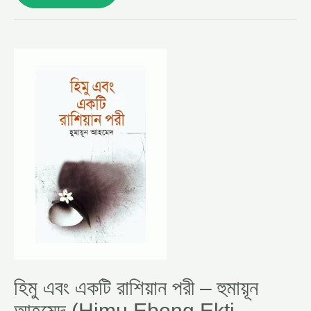
হিমু
এবং
একটি
রাশিয়ান
পরী
–
হুমায়ূন
আহমেদ
(HIMU
EBONG
EKTI
RUSSIAN
PORI
BY
HUMAYUN
AHMED)
হিমু এবং একটি রাশিয়ান পরী – হুমায়ূন
আহমেদ (Himu Ebong Ekti