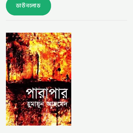
ডাউনলোড
পারাপার
–
হুমায়ূন
আহমেদ
(PARAPAR
BY
HUMAYUN
AHMED)