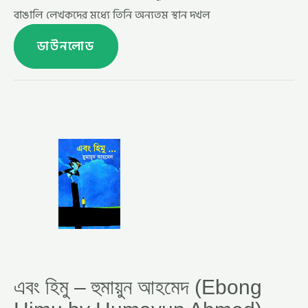
বাঙালি লেখকদের মধ্যে তিনি অন্যতম স্থান দখল
ডাউনলোড
এবং
হিমু
–
হুমায়ুন
আহমেদ
(EBONG
HIMU
BY
HUMAYUN
AHMED)
এবং হিমু – হুমায়ুন আহমেদ (Ebong