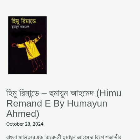
হিমু
রিমান্ডে
–
হুমায়ুন
আহমেদ
(HIMU
REMAND
E
BY
HUMAYUN
AHMED)
হিমু রিমান্ডে – হুমায়ুন আহমেদ (Himu
Remand E By Humayun
Ahmed)
October 28, 2024
বাংলা সাহিত্যের এক কিংবদন্তী হুমায়ূন আহমেদ। বিংশ শতাব্দীর