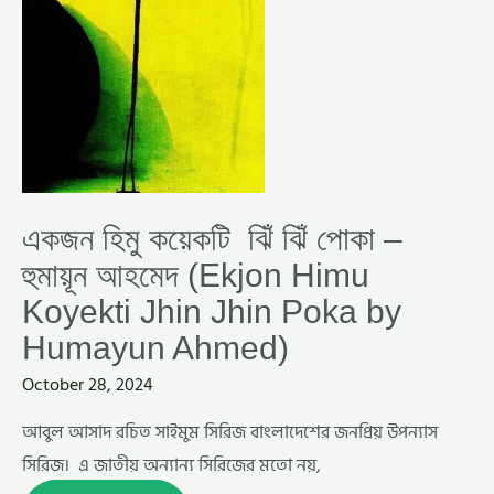
আহমেদ
(EKJON
HIMU
KOYEKTI
JHIN
JHIN
POKA
BY
HUMAYUN
AHMED)
একজন হিমু কয়েকটি ঝিঁ ঝিঁ পোকা –
হুমায়ূন আহমেদ (Ekjon Himu
Koyekti Jhin Jhin Poka by
Humayun Ahmed)
October 28, 2024
আবুল আসাদ রচিত সাইমুম সিরিজ বাংলাদেশের জনপ্রিয় উপন্যাস
সিরিজ। এ জাতীয় অন্যান্য সিরিজের মতো নয়,