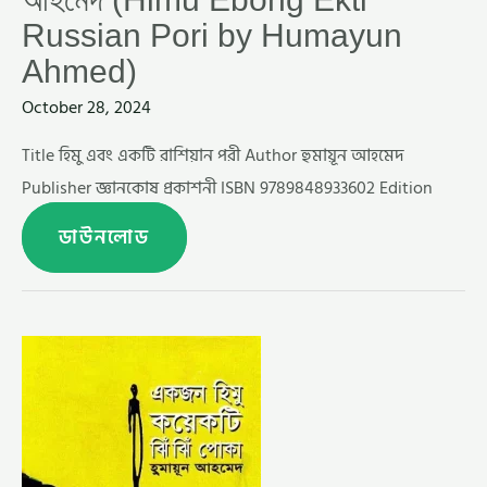
Russian Pori by Humayun
Ahmed)
October 28, 2024
Title হিমু এবং একটি রাশিয়ান পরী Author হুমায়ূন আহমেদ
Publisher জ্ঞানকোষ প্রকাশনী ISBN 9789848933602 Edition
ডাউনলোড
একজন
হিমু
কয়েকটি
ঝিঁ
ঝিঁ
পোকা
–
হুমায়ূন