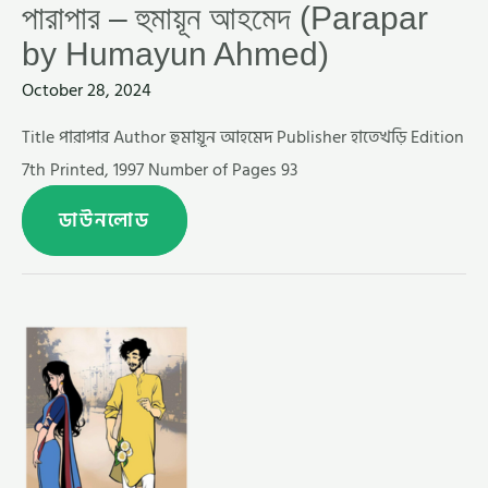
পারাপার – হুমায়ূন আহমেদ (Parapar
by Humayun Ahmed)
October 28, 2024
Title পারাপার Author হুমায়ূন আহমেদ Publisher হাতেখড়ি Edition
7th Printed, 1997 Number of Pages 93
ডাউনলোড
হিমু
এবং
একটি
রাশিয়ান
পরী
–
হুমায়ুন
আহমেদ
(HIMU