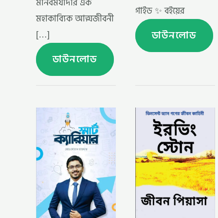
মানবমর্যাদার এক
গাইড ✨ বইয়ের
মহাকাব্যিক আত্মজীবনী
ডাউনলোড
[…]
ডাউনলোড
স্মার্ট
জীবন
ক্যারিয়ার
পিয়াসা
–
–
মোঃ
আরভিং
সোহান
স্টোন
হায়দার
,
(SMART
নির্মলচন্দ্র
CAREER
গঙ্গোপাধ্যায়
BY
(অনুবাদক)
SOHAN
(JIBAN
HAYDAR)
PIYASA