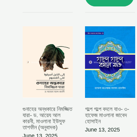
গুনাহের
গল্পে
অন্ধকারে
গল্পে
নিমজ্জিত
বদলে
যারা-
যাও-
ড.
৩-
আয়েয
হাফেজ
আল
মাওলানা
কারনী,
জাবেদ
মাওলানা
হোসাইন
ইউসুফ
তাশফীন
(অনুবাদক)
গুনাহের অন্ধকারে নিমজ্জিত
গল্পে গল্পে বদলে যাও- ৩-
যারা- ড. আয়েয আল
হাফেজ মাওলানা জাবেদ
কারনী, মাওলানা ইউসুফ
হোসাইন
তাশফীন (অনুবাদক)
June 13, 2025
June 13, 2025