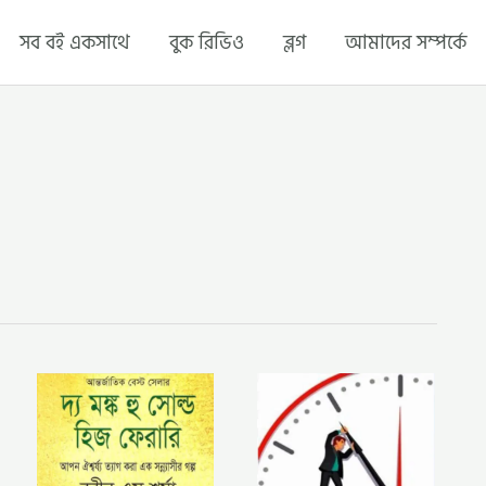
সব বই একসাথে
বুক রিভিও
ব্লগ
আমাদের সম্পর্কে
দ্য
টাইম
মঙ্ক
ম্যানেজমেন্ট
হু
–
সোল্ড
ব্রায়ান
হিজ
ট্রেসি