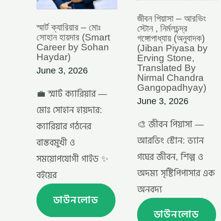
BY
ERVING
STONE,
জীবন পিয়াসা – আরভিং
স্মার্ট ক্যারিয়ার – মোঃ
TRANSLATED
স্টোন , নির্মলচন্দ্র
সোহান হায়দার (Smart
BY
গঙ্গোপাধ্যায় (অনুবাদক)
Career by Sohan
NIRMAL
(Jiban Piyasa by
Haydar)
CHANDRA
Erving Stone,
GANGOPADH
Translated By
June 3, 2026
Nirmal Chandra
Gangopadhyay)
💼 স্মার্ট ক্যারিয়ার —
June 3, 2026
মোঃ সোহান হায়দার:
🎨 জীবন পিয়াসা —
ক্যারিয়ার গঠনের
আরভিং স্টোন: ভ্যান
বাস্তবমুখী ও
গঘের জীবন, শিল্প ও
সময়োপযোগী গাইড ✨
অদম্য সৃষ্টিপিপাসার এক
বইয়ের
অনবদ্য
ডাউনলোড
ডাউনলোড