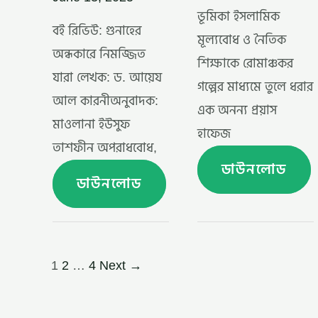
ভূমিকা ইসলামিক
বই রিভিউ: গুনাহের
মূল্যবোধ ও নৈতিক
অন্ধকারে নিমজ্জিত
শিক্ষাকে রোমাঞ্চকর
যারা লেখক: ড. আয়েয
গল্পের মাধ্যমে তুলে ধরার
আল কারনীঅনুবাদক:
এক অনন্য প্রয়াস
মাওলানা ইউসুফ
হাফেজ
তাশফীন অপরাধবোধ,
ডাউনলোড
ডাউনলোড
1
2
…
4
Next
→