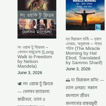
নেলসন
এলরড,
ম্যান্ডেলা
অনুবাদক
(LONG
–
WALK
সাম্য
TO
শরিফ
FREEDOM
(THE
BY
MIRACLE
NELSON
MORNING
MANDELA)
BY
দ্য মিরাকল মর্নিং – হ্যাল
HAL
এলরড, অনুবাদক – সাম্য
ELROD,
লং ওয়াক টু ফ্রিডম –
শরিফ (The Miracle
TRANSLATED
নেলসন ম্যান্ডেলা (Long
Morning by Hal
BY
Walk to Freedom
Elrod, Translated
SAMMO
by Nelson
by Sammo Sharif)
SHARIF)
Mandela)
June 3, 2026
June 3, 2026
🌅 দ্য মিরাকল মর্নিং —
🕊️ লং ওয়াক টু ফ্রিডম
হ্যাল এলরড: সকাল
— নেলসন ম্যান্ডেলা:
বদলালে জীবন
স্বাধীনতা, ত্যাগ ও
বদলানোর বাস্তবমুখী