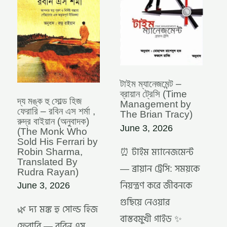
ফেরারি
(TIME
–
MANAGEMENT
রবিন
BY
এস
THE
শর্মা
BRIAN
,
TRACY)
রুদ্র
বাইয়ান
(অনুবাদক)
টাইম ম্যানেজমেন্ট –
(THE
ব্রায়ান ট্রেসি (Time
দ্য মঙ্ক হু সোল্ড হিজ
MONK
Management by
ফেরারি – রবিন এস শর্মা ,
WHO
The Brian Tracy)
রুদ্র বাইয়ান (অনুবাদক)
SOLD
June 3, 2026
(The Monk Who
HIS
Sold His Ferrari by
FERRARI
Robin Sharma,
BY
⏰ টাইম ম্যানেজমেন্ট
Translated By
ROBIN
— ব্রায়ান ট্রেসি: সময়কে
Rudra Rayan)
SHARMA,
TRANSLATED
নিয়ন্ত্রণ করে জীবনকে
June 3, 2026
BY
RUDRA
গুছিয়ে নেওয়ার
🌿 দ্য মঙ্ক হু সোল্ড হিজ
RAYAN)
বাস্তবমুখী গাইড ✨
ফেরারি — রবিন এস