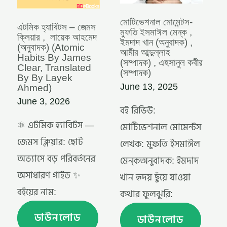
TRANSLATED
আব্দুল্লাহ
BY
(সম্পাদক)
BY
,
মোটিভেশনাল মোমেন্টস-
এটমিক হ্যাবিটস – জেমস
LAYEK
এহসানুল
মুফতি ইসমাঈল মেন্‌ক ,
ক্লিয়ার , লায়েক আহমেদ
AHMED)
কবীর
ইমদাদ খান (অনুবাদক) ,
(অনুবাদক) (Atomic
(সম্পাদক)
আমীর আব্দুল্লাহ
Habits By James
(সম্পাদক) , এহসানুল কবীর
Clear, Translated
YAY)
(সম্পাদক)
By By Layek
June 13, 2025
Ahmed)
June 3, 2026
বই রিভিউ:
⚛️ এটমিক হ্যাবিটস —
মোটিভেশনাল মোমেন্টস
জেমস ক্লিয়ার: ছোট
লেখক: মুফতি ইসমাঈল
অভ্যাসে বড় পরিবর্তনের
মেন্‌কঅনুবাদক: ইমদাদ
অসাধারণ গাইড ✨
খান হৃদয় ছুঁয়ে যাওয়া
বইয়ের নাম:
কথার ফুলঝুরি:
ডাউনলোড
ডাউনলোড