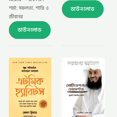
ডাউনলোড
শর্মা: সফলতা, শান্তি ও
জীবনের
ডাউনলোড
এটমিক
মোটিভেশনাল
হ্যাবিটস –
মোমেন্টস-
জেমস
মুফতি
ক্লিয়ার , লায়েক
ইসমাঈল
আহমেদ
মেন্‌ক
(অনুবাদক)
,
(ATOMIC
ইমদাদ
HABITS
খান
BY
(অনুবাদক)
JAMES
,
CLEAR,
আমীর