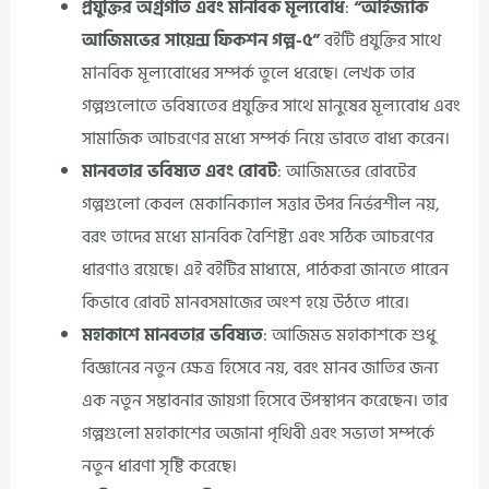
প্রযুক্তির অগ্রগতি এবং মানবিক মূল্যবোধ
:
“আইজ্যাক
আজিমভের সায়েন্স ফিকশন গল্প-৫”
বইটি প্রযুক্তির সাথে
মানবিক মূল্যবোধের সম্পর্ক তুলে ধরেছে। লেখক তার
গল্পগুলোতে ভবিষ্যতের প্রযুক্তির সাথে মানুষের মূল্যবোধ এবং
সামাজিক আচরণের মধ্যে সম্পর্ক নিয়ে ভাবতে বাধ্য করেন।
মানবতার ভবিষ্যত এবং রোবট
: আজিমভের রোবটের
গল্পগুলো কেবল মেকানিক্যাল সত্তার উপর নির্ভরশীল নয়,
বরং তাদের মধ্যে মানবিক বৈশিষ্ট্য এবং সঠিক আচরণের
ধারণাও রয়েছে। এই বইটির মাধ্যমে, পাঠকরা জানতে পারেন
কিভাবে রোবট মানবসমাজের অংশ হয়ে উঠতে পারে।
মহাকাশে মানবতার ভবিষ্যত
: আজিমভ মহাকাশকে শুধু
বিজ্ঞানের নতুন ক্ষেত্র হিসেবে নয়, বরং মানব জাতির জন্য
এক নতুন সম্ভাবনার জায়গা হিসেবে উপস্থাপন করেছেন। তার
গল্পগুলো মহাকাশের অজানা পৃথিবী এবং সভ্যতা সম্পর্কে
নতুন ধারণা সৃষ্টি করেছে।