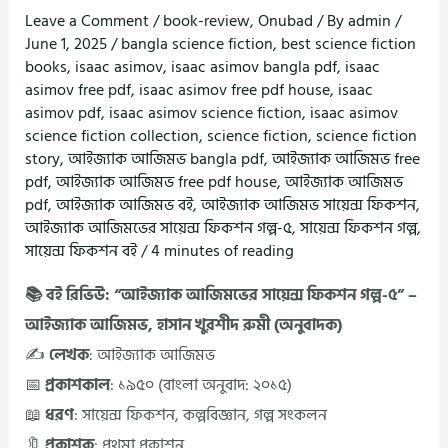
Leave a Comment
/
book-review
,
Onubad
/ By
admin
/
June 1, 2025
/
bangla science fiction
,
best science fiction
books
,
isaac asimov
,
isaac asimov bangla pdf
,
isaac
asimov free pdf
,
isaac asimov free pdf house
,
isaac
asimov pdf
,
isaac asimov science fiction
,
isaac asimov
science fiction collection
,
science fiction
,
science fiction
story
,
আইজ্যাক আজিমভ bangla pdf
,
আইজ্যাক আজিমভ free
pdf
,
আইজ্যাক আজিমভ free pdf house
,
আইজ্যাক আজিমভ
pdf
,
আইজ্যাক আজিমভ বই
,
আইজ্যাক আজিমভ সায়েন্স ফিকশন
,
আইজ্যাক আজিমভের সায়েন্স ফিকশন গল্প-৫
,
সায়েন্স ফিকশন গল্প
,
সায়েন্স ফিকশন বই
/
4 minutes of reading
📚 বই রিভিউ: “আইজ্যাক আজিমভের সায়েন্স ফিকশন গল্প-৫” –
আইজ্যাক আজিমভ, হাসান খুরশীদ রুমী (অনুবাদক)
✍️
লেখক
: আইজ্যাক আজিমভ
📅
প্রকাশকাল
: ১৯৫০ (বাংলা অনুবাদ: ২০১৫)
📖
ধরণ
: সায়েন্স ফিকশন, কল্পবিজ্ঞান, গল্প সংকলন
🔖
প্রকাশক
: প্রথমা প্রকাশন