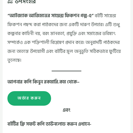
🔚 উপসংহার
“আইজ্যাক আজিমভের সায়েন্স ফিকশন গল্প-৫”
বইটি সায়েন্স
ফিকশন পছন্দ করা পাঠকদের জন্য একটি দারুণ উপহার। এটি শুধু
কল্পনার কাহিনী নয়, বরং মানবতা, প্রযুক্তি এবং সমাজের ভবিষ্যৎ
সম্পর্কেও এক শক্তিশালী বিশ্লেষণ প্রদান করে। অনুবাদটি পাঠকদের
জন্য অত্যন্ত উপযোগী এবং বইটির মূল অনুভূতি সঠিকভাবে ফুটিয়ে
তুলেছে।
আপনার কপি কিনুন রকমারি.কম থেকে–
অর্ডার করুন
এবং
বইটির ফ্রি সফট কপি ডাউনলোড করুন এখানে-