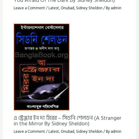
You Afraid Of The Dark By Sidney Sheldon)
Leave a Comment
/
Latest
,
Onubad
,
Sidney Sheldon
/ By
admin
এ স্ট্রেঞ্জার ইন দ্য মিরর – সিডনি শেলডন (A Stranger
in the Mirror By Sidney Sheldon)
Leave a Comment
/
Latest
,
Onubad
,
Sidney Sheldon
/ By
admin