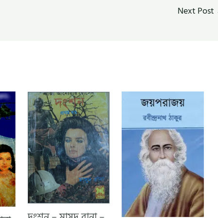
Next Post
দংশন – মাসুদ রানা –