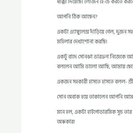
ধাক্কা দিয়েছে। লোজন হৈ-চৈ করতে করত
আপনি ঠিক আছেন?
একটা এ্যাম্বুলেন্স দাঁড়িয়ে গেল, দ
মহিলার দেখাশোনা করছি।
একটু বাদে সোনঝা ভারভ্রুগ নিজেকে আম্
বললেন আমি ভালো আছি, আমায় ছেড়ে দি
একজন সহকারী হাসতে হাসতে বলল- শ্রীমত
সোন অবাক হয়ে তাকালেন আপনি আমা
মনে হল, একটা হাইপোডারমিক সূচ তার শ
অন্ধকার!