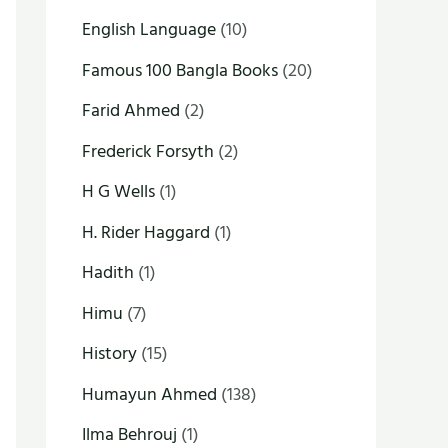
English Language
(10)
Famous 100 Bangla Books
(20)
Farid Ahmed
(2)
Frederick Forsyth
(2)
H G Wells
(1)
H. Rider Haggard
(1)
Hadith
(1)
Himu
(7)
History
(15)
Humayun Ahmed
(138)
Ilma Behrouj
(1)