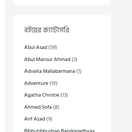
বইয়ের ক্যাটাগরি
Abul Asad
(59)
Abul Mansur Ahmad
(3)
Advaita Mallabarmana
(1)
Adventure
(10)
Agatha Christie
(13)
Ahmed Sofa
(8)
Arif Azad
(9)
Bibhutibhushan Bandopadhyay