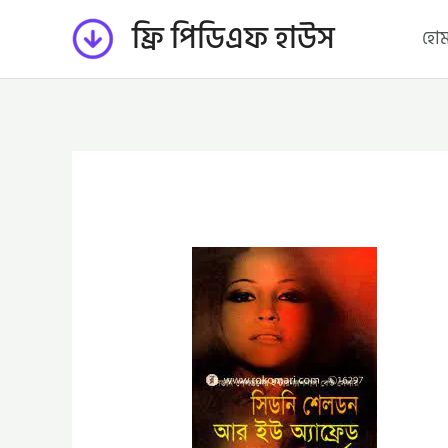
Skip
ফ্রি পিডিএফ হাউস
হো
to
content