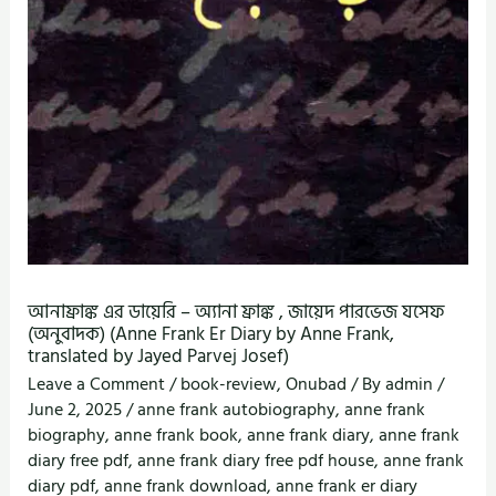
আনাফ্রাঙ্ক এর ডায়েরি – অ্যানা ফ্রাঙ্ক , জায়েদ পারভেজ যসেফ
(অনুবাদক) (Anne Frank Er Diary by Anne Frank,
translated by Jayed Parvej Josef)
Leave a Comment
/
book-review
,
Onubad
/ By
admin
/
June 2, 2025
/
anne frank autobiography
,
anne frank
biography
,
anne frank book
,
anne frank diary
,
anne frank
diary free pdf
,
anne frank diary free pdf house
,
anne frank
diary pdf
,
anne frank download
,
anne frank er diary