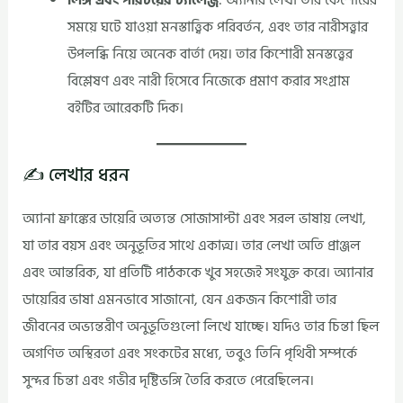
সময়ে ঘটে যাওয়া মনস্তাত্ত্বিক পরিবর্তন, এবং তার নারীসত্ত্বার
উপলব্ধি নিয়ে অনেক বার্তা দেয়। তার কিশোরী মনস্তত্ত্বের
বিশ্লেষণ এবং নারী হিসেবে নিজেকে প্রমাণ করার সংগ্রাম
বইটির আরেকটি দিক।
✍️ লেখার ধরন
অ্যানা ফ্রাঙ্কের ডায়েরি অত্যন্ত সোজাসাপ্টা এবং সরল ভাষায় লেখা,
যা তার বয়স এবং অনুভূতির সাথে একাত্ম। তার লেখা অতি প্রাঞ্জল
এবং আন্তরিক, যা প্রতিটি পাঠককে খুব সহজেই সংযুক্ত করে। অ্যানার
ডায়েরির ভাষা এমনভাবে সাজানো, যেন একজন কিশোরী তার
জীবনের অভ্যন্তরীণ অনুভূতিগুলো লিখে যাচ্ছে। যদিও তার চিন্তা ছিল
অগণিত অস্থিরতা এবং সংকটের মধ্যে, তবুও তিনি পৃথিবী সম্পর্কে
সুন্দর চিন্তা এবং গভীর দৃষ্টিভঙ্গি তৈরি করতে পেরেছিলেন।