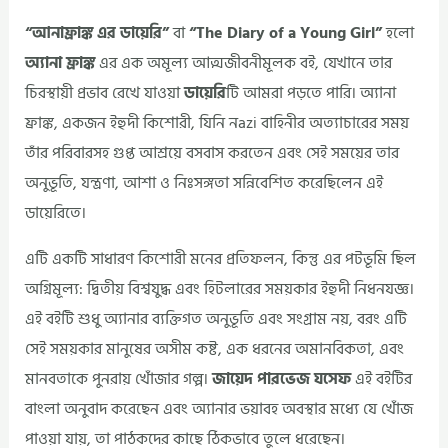
“আনাফ্রাঙ্ক এর ডায়েরি”
বা
“The Diary of a Young Girl”
হলো
অ্যানা ফ্রাঙ্ক
এর এক অমূল্য আত্মজীবনীমূলক বই, যেখানে তার
চিরস্থায়ী প্রভাব রেখে যাওয়া
ডায়েরি
টি আমরা পড়তে পারি। অ্যানা
ফ্রাঙ্ক, একজন ইহুদী কিশোরী, যিনি নazi বাহিনীর অত্যাচারের সময়
তাঁর পরিবারসহ গুপ্ত আশ্রয়ে বসবাস করতেন এবং সেই সময়ের তার
অনুভূতি, যন্ত্রণা, আশা ও নিঃসঙ্গতা সন্নিবেশিত করেছিলেন এই
ডায়েরিতে।
এটি একটি সাধারণ কিশোরী মনের প্রতিফলন, কিন্তু এর পটভূমি ছিল
অগ্নিমূল্য: দ্বিতীয় বিশ্বযুদ্ধ এবং হিটলারের সময়কার ইহুদী নিধনযজ্ঞ।
এই বইটি শুধু অ্যানার ব্যক্তিগত অনুভূতি এবং সংগ্রাম নয়, বরং এটি
সেই সময়কার মানুষের অসীম কষ্ট, এক ধরনের অমানবিকতা, এবং
মানবতাকে পুনরায় খোঁজার গল্প।
জায়েদ পারভেজ যসেফ
এই বইটির
বাংলা অনুবাদ করেছেন এবং অ্যানার ভয়াবহ অবস্থার মধ্যে যে খোঁজ
পাওয়া যায়, তা পাঠকদের কাছে ঠিকভাবে তুলে ধরেছেন।