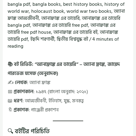
bangla pdf
,
bangla books
,
best history books
,
history of
world war
,
holocaust book
,
world war two books
,
অ্যানা
ফ্রাঙ্ক আত্মজীবনী
,
আনাফ্রাঙ্ক এর ডায়েরি
,
আনাফ্রাঙ্ক এর ডায়েরি
bangla pdf
,
আনাফ্রাঙ্ক এর ডায়েরি free pdf
,
আনাফ্রাঙ্ক এর
ডায়েরি free pdf house
,
আনাফ্রাঙ্ক এর ডায়েরি বই
,
আনাফ্রাঙ্ক
ডায়েরি pdf
,
ইহুদি শরণার্থী
,
দ্বিতীয় বিশ্বযুদ্ধ বই
/
4 minutes of
reading
📚 বই রিভিউ: “আনাফ্রাঙ্ক এর ডায়েরি” – অ্যানা ফ্রাঙ্ক, জায়েদ
পারভেজ যসেফ (অনুবাদক)
✍️
লেখক
: অ্যানা ফ্রাঙ্ক
📅
প্রকাশকাল
: ১৯৪৭ (বাংলা অনুবাদ: ২০২১)
📖
ধরণ
: আত্মজীবনী, ইতিহাস, যুদ্ধ, মনস্তত্ত্ব
🔖
প্রকাশক
: পাঞ্জেরী প্রকাশন
🔍 বইটির পরিচিতি