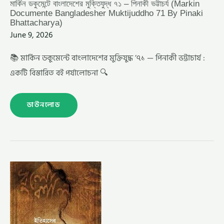
মার্কিন ডকুমেন্টে বাংলাদেশের মুক্তিযুদ্ধ ৭১ – পিনাকী ভট্টাচর্য (Markin
Documente Bangladesher Muktijuddho 71 By Pinaki
Bhattacharya)
June 9, 2026
📚 মার্কিন ডকুমেন্টে বাংলাদেশের মুক্তিযুদ্ধ ’৭১ — পিনাকী ভট্টাচার্য :
একটি বিস্তারিত বই পর্যালোচনা 🔍
ডাউনলোড
ইতিহাসের
ধুলোকালি
–
পিনাকী
ভট্টাচার্য
(ITIHASER
DHULOKALI
BY
PINAKI
BHATTACHARYA)