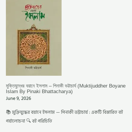
বয়ানে
ইসলাম
–
পিনাকী
ভট্টাচার্য
(MUKTIJUDDHER
BOYANE
ISLAM
BY
PINAKI
BHATTACHARYA)
মুক্তিযুদ্ধের বয়ানে ইসলাম – পিনাকী ভট্টাচার্য (Muktijuddher Boyane
Islam By Pinaki Bhattacharya)
June 9, 2026
📚 মুক্তিযুদ্ধের বয়ানে ইসলাম — পিনাকী ভট্টাচার্য : একটি বিস্তারিত বই
পর্যালোচনা 🔍 বই পরিচিতি