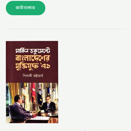
ডাউনলোড
মার্কিন
ডকুমেন্টে
বাংলাদেশের
মুক্তিযুদ্ধ
৭১
–
পিনাকী
ভট্টাচর্য
(MARKIN
DOCUMENTE
BANGLADESHER
MUKTIJUDDHO
71
BY
PINAKI
BHATTACHARYA)