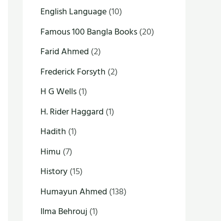
English Language
(10)
Famous 100 Bangla Books
(20)
Farid Ahmed
(2)
Frederick Forsyth
(2)
H G Wells
(1)
H. Rider Haggard
(1)
Hadith
(1)
Himu
(7)
History
(15)
Humayun Ahmed
(138)
Ilma Behrouj
(1)