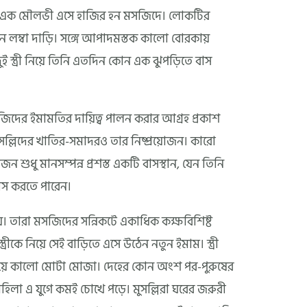
না এক মৌলভী এসে হাজির হন মসজিদে। লোকটির
ঘন লম্বা দাড়ি। সঙ্গে আপাদমস্তক কালো বোরকায়
 দুই স্ত্রী নিয়ে তিনি এতদিন কোন এক ঝুপড়িতে বাস
দের ইমামতির দায়িত্ব পালন করার আগ্রহ প্রকাশ
সল্লিদের খাতির-সমাদরও তার নিষ্প্রয়োজন। কারো
জন শুধু মানসম্পন্ন প্রশস্ত একটি বাসস্থান, যেন তিনি
ে বাস করতে পারেন।
 নেয়। তারা মসজিদের সন্নিকটে একাধিক কক্ষবিশিষ্ট
্রীকে নিয়ে সেই বাড়িতে এসে উঠেন নতুন ইমাম। স্ত্রী
য়ে কালো মোটা মোজা। দেহের কোন অংশ পর-পুরুষের
িলা এ যুগে কমই চোখে পড়ে। মুসল্লিরা ঘরের জরুরী