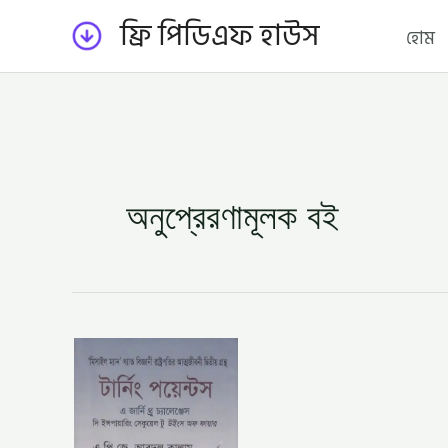
Skip
ফ্রি পিডিএফ হাউস
হোম
to
content
অনুপ্রেরণামূলক বই
টার্নিং
পয়েন্টস
–
ড:
এ.
পি.
জে.