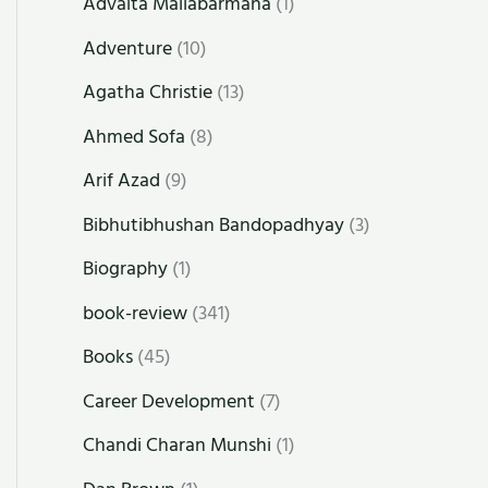
Advaita Mallabarmana
(1)
Adventure
(10)
Agatha Christie
(13)
Ahmed Sofa
(8)
Arif Azad
(9)
Bibhutibhushan Bandopadhyay
(3)
Biography
(1)
book-review
(341)
Books
(45)
Career Development
(7)
Chandi Charan Munshi
(1)