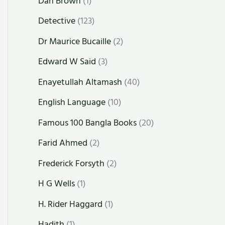
Dan Brown
(1)
Detective
(123)
Dr Maurice Bucaille
(2)
Edward W Said
(3)
Enayetullah Altamash
(40)
English Language
(10)
Famous 100 Bangla Books
(20)
Farid Ahmed
(2)
Frederick Forsyth
(2)
H G Wells
(1)
H. Rider Haggard
(1)
Hadith
(1)