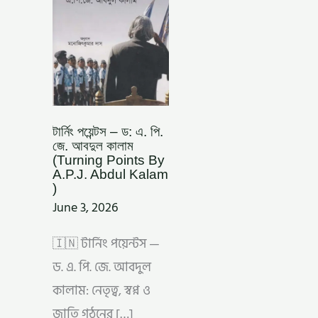
আবদুল
কালাম
(TURNING
POINTS
BY
A.P.J.
ABDUL
KALAM
)
টার্নিং পয়েন্টস – ড: এ. পি.
জে. আবদুল কালাম
(Turning Points By
A.P.J. Abdul Kalam
)
June 3, 2026
🇮🇳 টার্নিং পয়েন্টস —
ড. এ. পি. জে. আবদুল
কালাম: নেতৃত্ব, স্বপ্ন ও
জাতি গঠনের […]