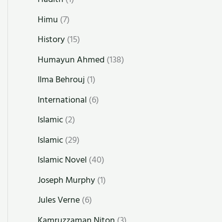
Himu
(7)
History
(15)
Humayun Ahmed
(138)
Ilma Behrouj
(1)
International
(6)
Islamic
(2)
Islamic
(29)
Islamic Novel
(40)
Joseph Murphy
(1)
Jules Verne
(6)
Kamruzzaman Niton
(3)