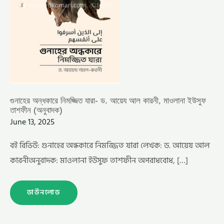
(অনুবাদক)
গুনাহের অন্ধকারে নিমজ্জিত যারা- ড. আয়েয আল কারনী, মাওলানা ইউসুফ
তাশফীন (অনুবাদক)
June 13, 2025
বই রিভিউ: গুনাহের অন্ধকারে নিমজ্জিত যারা লেখক: ড. আয়েয আল
কারনীঅনুবাদক: মাওলানা ইউসুফ তাশফীন অপরাধবোধ, […]
ডাউনলোড