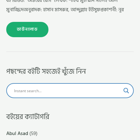
বই রিভিউ: “অন্তরের রোগ” লেখক: শাইখ মুহাম্মাদ সালেহ আল
মুনাজ্জিদঅনুবাদক: হাসান মাসরুর, আব্দুল্লাহ ইউসুফপ্রকাশনী: নূর
ডাউনলোড
পছন্দের বইটি সহজেই খুঁজে নিন
বইয়ের ক্যাটাগরি
Abul Asad
(59)