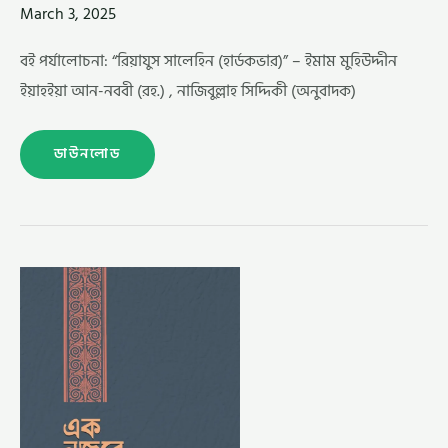
March 3, 2025
বই পর্যালোচনা: “রিয়াযুস সালেহিন (হার্ডকভার)” – ইমাম মুহিউদ্দীন
ইয়াহইয়া আন-নববী (রহ.) , নাজিবুল্লাহ সিদ্দিকী (অনুবাদক)
ডাউনলোড
এক
নজরে
কুরআন (হার্ডকভার)
–
ড.
মিজানুর
রহমান
আজহারি