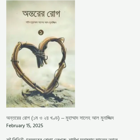
অন্তরের
রোগ
(১ম
ও
২য়
খণ্ড)
–
মুহাম্মাদ
সালেহ
আল
মুনাজ্জিদ
অন্তরের রোগ (১ম ও ২য় খণ্ড) – মুহাম্মাদ সালেহ আল মুনাজ্জিদ
February 15, 2025