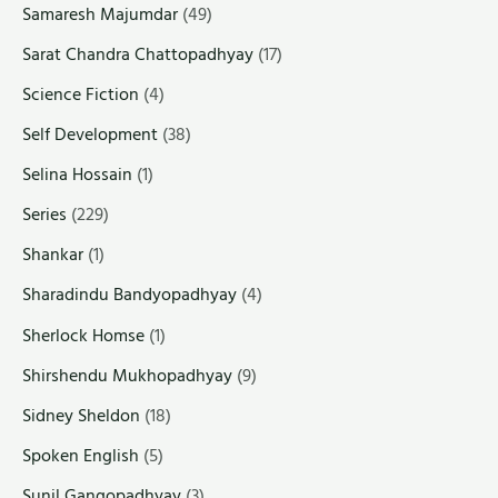
Samaresh Majumdar
(49)
Sarat Chandra Chattopadhyay
(17)
Science Fiction
(4)
Self Development
(38)
Selina Hossain
(1)
Series
(229)
Shankar
(1)
Sharadindu Bandyopadhyay
(4)
Sherlock Homse
(1)
Shirshendu Mukhopadhyay
(9)
Sidney Sheldon
(18)
Spoken English
(5)
Sunil Gangopadhyay
(3)