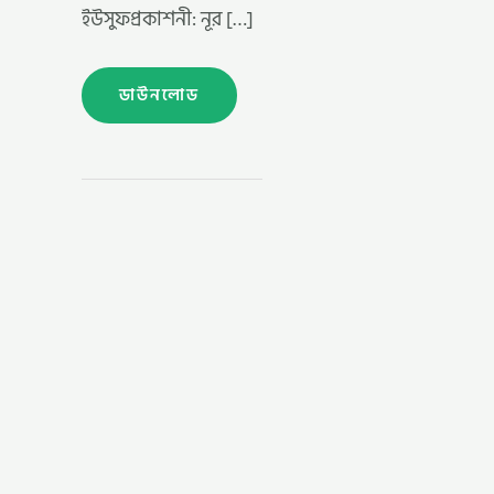
ইউসুফপ্রকাশনী: নূর […]
ডাউনলোড