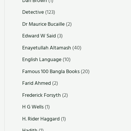
Dan Brown
(1)
Detective
(123)
Dr Maurice Bucaille
(2)
Edward W Said
(3)
Enayetullah Altamash
(40)
English Language
(10)
Famous 100 Bangla Books
(20)
Farid Ahmed
(2)
Frederick Forsyth
(2)
H G Wells
(1)
H. Rider Haggard
(1)
Hadith
(1)