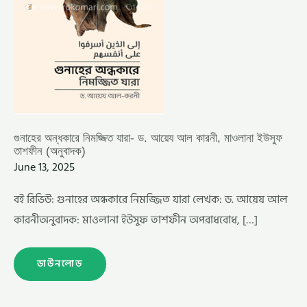
(অনুবাদক)
গুনাহের অন্ধকারে নিমজ্জিত যারা- ড. আয়েয আল কারনী, মাওলানা ইউসুফ
তাশফীন (অনুবাদক)
June 13, 2025
বই রিভিউ: গুনাহের অন্ধকারে নিমজ্জিত যারা লেখক: ড. আয়েয আল
কারনীঅনুবাদক: মাওলানা ইউসুফ তাশফীন অপরাধবোধ, […]
ডাউনলোড