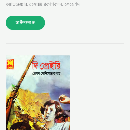
অ্যাডভেঞ্চার, রহস্য📅 প্রকাশকাল: ২০২১ ‘দি
ডাউনলোড
দি
প্রেইরি
(THE
PRAIRIE
–
BISHU
CHOWDHURY)