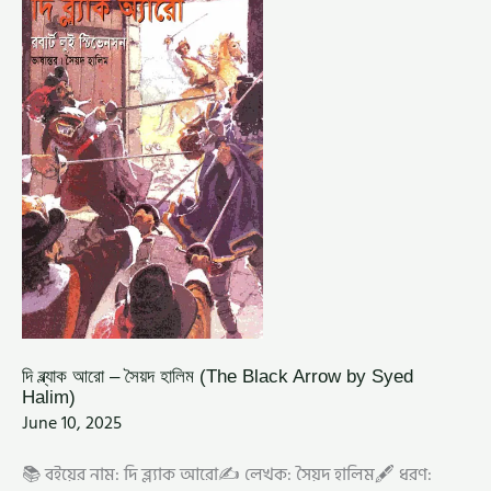
আরো
–
সৈয়দ
হালিম
(THE
BLACK
ARROW
BY
SYED
HALIM)
দি ব্ল্যাক আরো – সৈয়দ হালিম (The Black Arrow by Syed
Halim)
June 10, 2025
📚 বইয়ের নাম: দি ব্ল্যাক আরো✍️ লেখক: সৈয়দ হালিম🖋️ ধরণ: