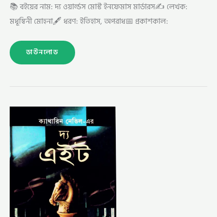
📚 বইয়ের নাম: দ্য ওয়ার্ল্ডস মোস্ট ইনফেমাস মার্ডারস✍️ লেখক:
মধূস্বিনী মোহনা🖋️ ধরণ: ইতিহাস, অপরাধ📅 প্রকাশকাল:
ডাউনলোড
দ্য
এইট
–
মোহাম্মদ
নাজিম
উদ্দিন
(EIGHT
–
NAZIM
UDDIN)