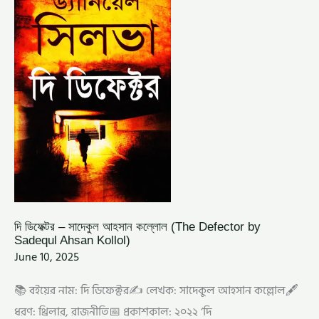
আহসান
কল্লোল
(THE
DEFECTOR
BY
SADEQUL
AHSAN
KOLLOL)
দি ডিফেক্টর – সাদেকুল আহসান কল্লোল (The Defector by
Sadequl Ahsan Kollol)
June 10, 2025
📚 বইয়ের নাম: দি ডিফেক্টর✍️ লেখক: সাদেকুল আহসান কল্লোল🖋️
ধরণ: থ্রিলার, রাজনীতি📅 প্রকাশকাল: ২০২২ ‘দি