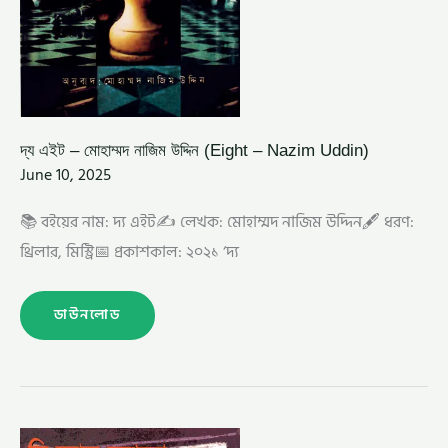
দ্য এইট – মোহাম্মদ নাজিম উদ্দিন (Eight – Nazim Uddin)
June 10, 2025
📚 বইয়ের নাম: দ্য এইট✍️ লেখক: মোহাম্মদ নাজিম উদ্দিন🖋️ ধরণ:
থ্রিলার, মিস্ট্রি📅 প্রকাশকাল: ২০২১ ‘দ্য
ডাউনলোড
দি
ব্ল্যাক