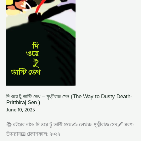
পৃথ্বীরাজ
সেন
(THE
WAY
TO
DUSTY
DEATH-
PRITTHIRAJ
SEN
)
দি ওয়ে টু ডাস্টি ডেথ – পৃথ্বীরাজ সেন (The Way to Dusty Death-
Pritthiraj Sen )
June 10, 2025
📚 বইয়ের নাম: দি ওয়ে টু ডাস্টি ডেথ✍️ লেখক: পৃথ্বীরাজ সেন🖋️ ধরণ:
উপন্যাস📅 প্রকাশকাল: ২০২২