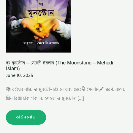
দ্য মুনস্টোন – মেহেদী ইসলাম (The Moonstone – Mehedi
Islam)
June 10, 2025
📚 বইয়ের নাম: দ্য মুনস্টোন✍️ লেখক: মেহেদী ইসলাম🖋️ ধরণ: রহস্য,
থ্রিলার📅 প্রকাশকাল: ২০২২ ‘দ্য মুনস্টোন’ […]
ডাউনলোড