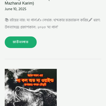
Mazharul Karim)
June 10, 2025
📚 বইয়ের নাম: দ্য পার্ল✍️ লেখক: খন্দকার মজহারুল করিম🖋️ ধরণ:
উপন্যাস📅 প্রকাশকাল: ২০২৩ ‘দ্য পার্ল’
ডাউনলোড
দ্য
কল
অভ
দ্য
ওয়াইল্ড
–
খসরু
চৌধুরী
(THE
CALL
OF
THE