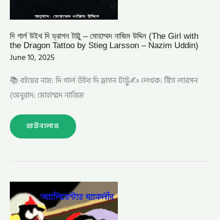
দি গার্ল উইথ দি ড্রাগন টাট্টু – মোহাম্মদ নাজিম উদ্দিন (The Girl with
the Dragon Tattoo by Stieg Larsson – Nazim Uddin)
June 10, 2025
📚 বইয়ের নাম: দি গার্ল উইথ দি ড্রাগন টাট্টু✍️ লেখক: স্টিগ লারসন
(অনুবাদ: মোহাম্মদ নাজিম
ডাউনলোড
দি
ওয়ে
টু
ডাস্টি
ডেথ
–