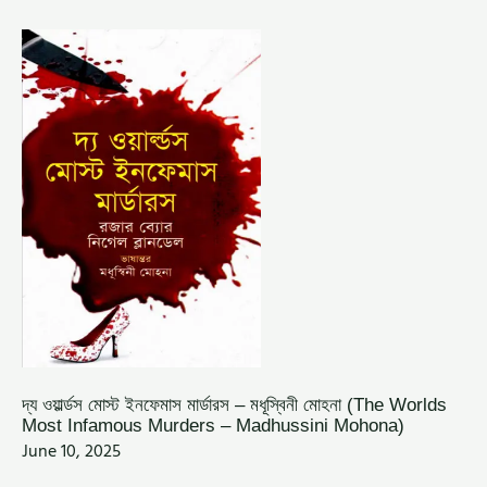
দ্য
ওয়ার্ল্ডস
মোস্ট
ইনফেমাস
মার্ডারস
–
মধূস্বিনী
মোহনা
(THE
WORLDS
MOST
INFAMOUS
MURDERS
–
MADHUSSINI
MOHONA)
দ্য ওয়ার্ল্ডস মোস্ট ইনফেমাস মার্ডারস – মধূস্বিনী মোহনা (The Worlds
Most Infamous Murders – Madhussini Mohona)
June 10, 2025