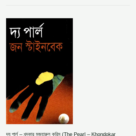
দ্য
পার্ল
–
খন্দকার
মজহারুল
করিম
(THE
PEARL
–
KHONDOKAR
MAZHARUL
KARIM)
দ্য পার্ল – খন্দকার মজহারুল করিম (The Pearl – Khondokar