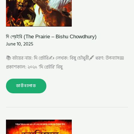
দি প্রেইরি (The Prairie – Bishu Chowdhury)
June 10, 2025
📚 বইয়ের নাম: দি প্রেইরি✍️ লেখক: বিষু চৌধুরী🖋️ ধরণ: উপন্যাস📅
প্রকাশকাল: ২০২১ ‘দি প্রেইরি’ বিষু
ডাউনলোড
দি
ডিফেক্টর
–
সাদেকুল