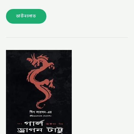
ডাউনলোড
দি
গার্ল
উইথ
দি
ড্রাগন
টাট্টু
–
মোহাম্মদ
নাজিম
উদ্দিন
(THE
GIRL
WITH
THE
DRAGON
TATTOO
BY
STIEG
LARSSON
–
NAZIM
UDDIN)