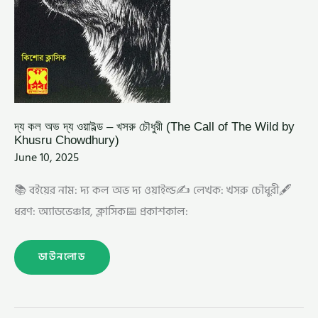
WILD
BY
KHUSRU
CHOWDHURY)
দ্য কল অভ দ্য ওয়াইল্ড – খসরু চৌধুরী (The Call of The Wild by
Khusru Chowdhury)
June 10, 2025
📚 বইয়ের নাম: দ্য কল অভ দ্য ওয়াইল্ড✍️ লেখক: খসরু চৌধুরী🖋️
ধরণ: অ্যাডভেঞ্চার, ক্লাসিক📅 প্রকাশকাল:
ডাউনলোড