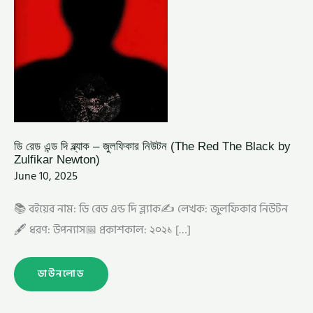
ZULFIKAR
NEWTON)
ডি রেড এন্ড দি ব্ল্যাক – জুলফিকার নিউটন (The Red The Black by
Zulfikar Newton)
June 10, 2025
📚 বইয়ের নাম: ডি রেড এন্ড দি ব্ল্যাক✍️ লেখক: জুলফিকার নিউটন
🖋️ ধরণ: উপন্যাস📅 প্রকাশকাল: ২০২১ […]
ডাউনলোড