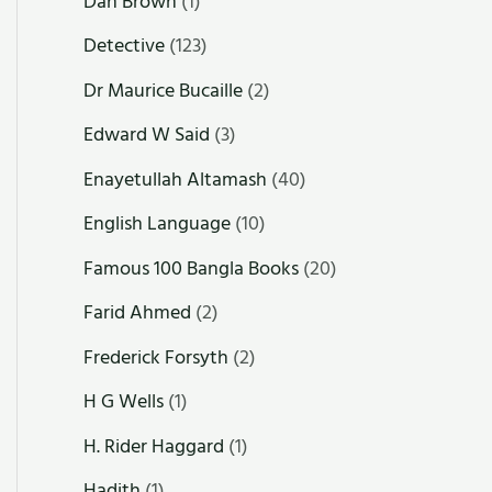
Dan Brown
(1)
Detective
(123)
Dr Maurice Bucaille
(2)
Edward W Said
(3)
Enayetullah Altamash
(40)
English Language
(10)
Famous 100 Bangla Books
(20)
Farid Ahmed
(2)
Frederick Forsyth
(2)
H G Wells
(1)
H. Rider Haggard
(1)
Hadith
(1)