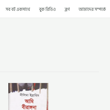
সব বই একসাথে
বুক রিভিও
ব্লগ
আমাদের সম্পর্কে
আমি
বীরঙ্গনা
বলছি
–
নীলিমা
ইব্রাহিম