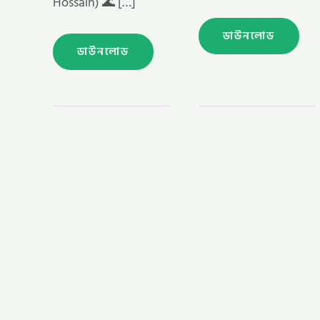
Hossain) 🌊 […]
ডাউনলোড
ডাউনলোড