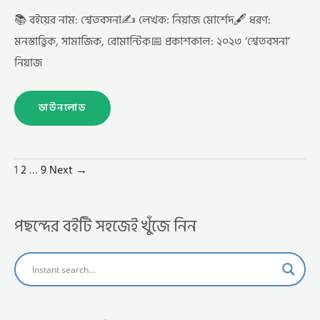
📚 বইয়ের নাম: শ্বেতবসনা✍️ লেখক: নিয়াজ মোর্শেদ🖋️ ধরণ:
মনস্তাত্ত্বিক, সামাজিক, রোমান্টিক📅 প্রকাশকাল: ২০২৩ ‘শ্বেতবসনা’
নিয়াজ
ডাউনলোড
1
2
…
9
Next
→
পছন্দের বইটি সহজেই খুঁজে নিন