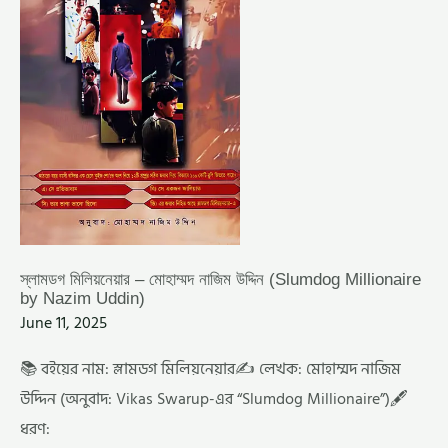
NAZIM
UDDIN)
স্লামডগ মিলিয়নেয়ার – মোহাম্মদ নাজিম উদ্দিন (Slumdog Millionaire
by Nazim Uddin)
June 11, 2025
📚 বইয়ের নাম: স্লামডগ মিলিয়নেয়ার✍️ লেখক: মোহাম্মদ নাজিম
উদ্দিন (অনুবাদ: Vikas Swarup-এর “Slumdog Millionaire”)🖋️
ধরণ: