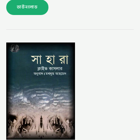
ডাউনলোড
সাহারা
–
মখদুম
আহমেদ
(SAHARA
BY
MAKHDUM
AHMED)