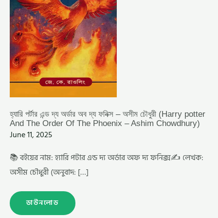
(HARRY
POTTER
AND
THE
ORDER
OF
THE
PHOENIX
–
ASHIM
CHOWDHURY)
হ্যারি পর্টার এন্ড দ্য অর্ডার অব দ্য ফনিক্স – অসীম চৌধুরী (Harry potter
And The Order Of The Phoenix – Ashim Chowdhury)
June 11, 2025
📚 বইয়ের নাম: হ্যারি পটার এন্ড দ্য অর্ডার অফ দ্য ফনিক্স✍️ লেখক:
অসীম চৌধুরী (অনুবাদ: […]
ডাউনলোড