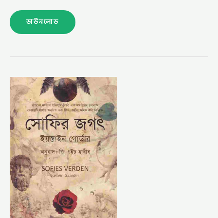
ডাউনলোড
সোফির
জগৎ
–
জি
এইচ
হাবীব
(SOPHIER
JOGOT
–
GH
HABIB)