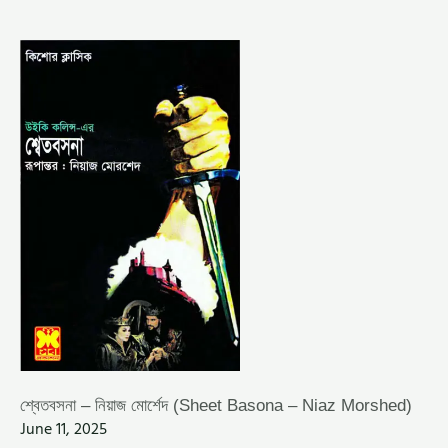
শ্বেতবসনা
–
নিয়াজ
মোর্শেদ
(SHEET
BASONA
–
NIAZ
MORSHED)
শ্বেতবসনা – নিয়াজ মোর্শেদ (Sheet Basona – Niaz Morshed)
June 11, 2025