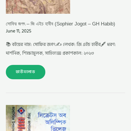
সোফির জগৎ – জি এইচ হাবীব (Sophier Jogot – GH Habib)
June 11, 2025
📚 বইয়ের নাম: সোফির জগৎ✍️ লেখক: জি এইচ হাবীব🖋️ ধরণ:
দার্শনিক, শিক্ষামূলক, সাহিত্য📅 প্রকাশকাল: ২০২৩
ডাউনলোড
সিক্রেটস
অব
অলিম্পিক
ভিলেজ
–
সুসান
অ্যাশলে