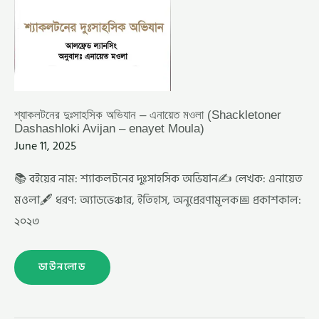
শ্যাকলটনের দুঃসাহসিক অভিযান – এনায়েত মওলা (Shackletoner
Dashashloki Avijan – enayet Moula)
June 11, 2025
📚 বইয়ের নাম: শ্যাকলটনের দুঃসাহসিক অভিযান✍️ লেখক: এনায়েত
মওলা🖋️ ধরণ: অ্যাডভেঞ্চার, ইতিহাস, অনুপ্রেরণামূলক📅 প্রকাশকাল:
২০২৩
ডাউনলোড