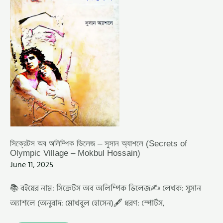
(SECRETS
OF
OLYMPIC
VILLAGE
–
MOKBUL
HOSSAIN)
সিক্রেটস অব অলিম্পিক ভিলেজ – সুসান অ্যাশলে (Secrets of
Olympic Village – Mokbul Hossain)
June 11, 2025
📚 বইয়ের নাম: সিক্রেটস অব অলিম্পিক ভিলেজ✍️ লেখক: সুসান
অ্যাশলে (অনুবাদ: মোখবুল হোসেন)🖋️ ধরণ: স্পোর্টস,