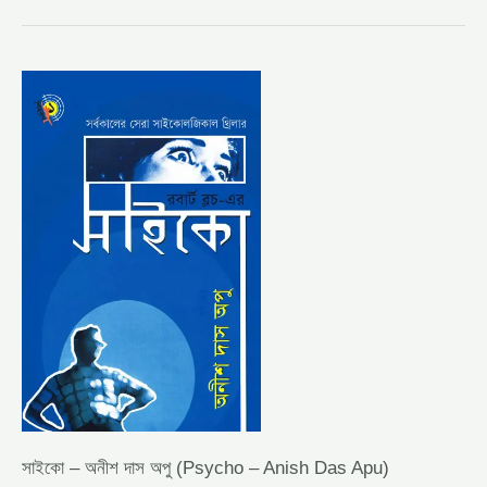
সাইকো
–
অনীশ
দাস
অপু
(PSYCHO
–
ANISH
DAS
APU)
সাইকো – অনীশ দাস অপু (Psycho – Anish Das Apu)