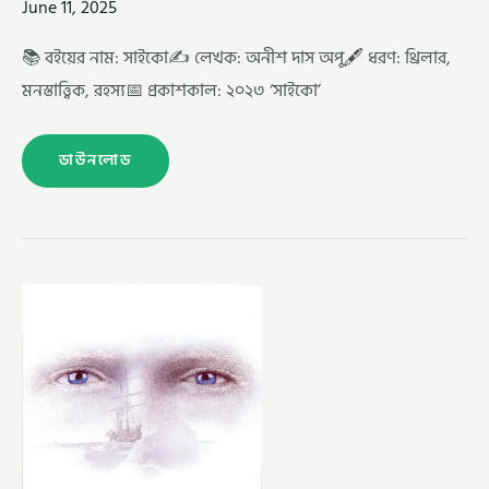
June 11, 2025
📚 বইয়ের নাম: সাইকো✍️ লেখক: অনীশ দাস অপু🖋️ ধরণ: থ্রিলার,
মনস্তাত্ত্বিক, রহস্য📅 প্রকাশকাল: ২০২৩ ‘সাইকো’
ডাউনলোড
শ্যাকলটনের
দুঃসাহসিক
অভিযান
–
এনায়েত
মওলা
(SHACKLETONER
DASHASHLOKI
AVIJAN
–
ENAYET
MOULA)