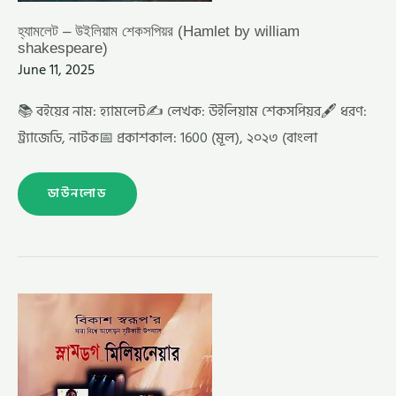
হ্যামলেট – উইলিয়াম শেকসপিয়র (Hamlet by william
shakespeare)
June 11, 2025
📚 বইয়ের নাম: হ্যামলেট✍️ লেখক: উইলিয়াম শেকসপিয়র🖋️ ধরণ:
ট্র্যাজেডি, নাটক📅 প্রকাশকাল: 1600 (মূল), ২০২৩ (বাংলা
ডাউনলোড
স্লামডগ
মিলিয়নেয়ার
–
মোহাম্মদ
নাজিম
উদ্দিন
(SLUMDOG
MILLIONAIRE
BY