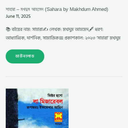
সাহারা – মখদুম আহমেদ (Sahara by Makhdum Ahmed)
June 11, 2025
📚 বইয়ের নাম: সাহারা✍️ লেখক: মখদুম আহমেদ🖋️ ধরণ:
আধ্যাত্মিক, দার্শনিক, সামাজিক📅 প্রকাশকাল: ২০২৩ ‘সাহারা’ মখদুম
ডাউনলোড
লা
মিজারেবল
–
ইফতেখার
আমিন
(LA
MISERABLE
BY
IFTAKHAR
AMIN)