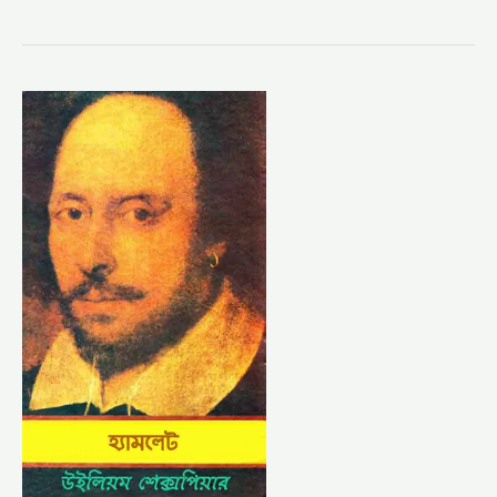
হ্যামলেট
–
উইলিয়াম
শেকসপিয়র
(HAMLET
BY
WILLIAM
SHAKESPEARE)