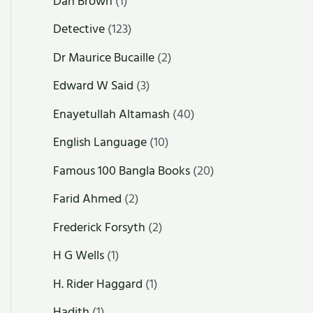
Dan Brown
(1)
Detective
(123)
Dr Maurice Bucaille
(2)
Edward W Said
(3)
Enayetullah Altamash
(40)
English Language
(10)
Famous 100 Bangla Books
(20)
Farid Ahmed
(2)
Frederick Forsyth
(2)
H G Wells
(1)
H. Rider Haggard
(1)
Hadith
(1)