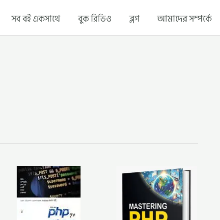
সব বই একসাথে
বুক রিভিও
ব্লগ
আমাদের সম্পর্কে
সবার
মাস্টারিং
জন্য
পিএইচপি (হার্ডকভার)
পি
নতুনদের
এইচ
জন্য
পি
প্রফেশনাল
৭
পিএইচপি
াক)
প্রোগ্রামিং
এক্সপার্ট