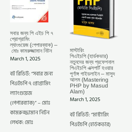
ল্যাংগুয়েজ (পেপারব্যাক)
হওয়ার
–
পূর্ণাঙ্গ
মোঃ
গাইডলাইন
কামরুজ্জামান
–
নিটন
মাসুদ
আলম
(MASTERING
PHP
সবার জন্য পি এইচ পি ৭
BY
প্রোগ্রামিং
MASUD
ALAM)
ল্যাংগুয়েজ (পেপারব্যাক) –
মাস্টারিং
মোঃ কামরুজ্জামান নিটন
পিএইচপি (হার্ডকভার)
March 1, 2025
নতুনদের জন্য প্রফেশনাল
পিএইচপি এক্সপার্ট হওয়ার
বই রিভিউ: “সবার জন্য
পূর্ণাঙ্গ গাইডলাইন – মাসুদ
আলম (Mastering
পিএইচপি ৭ প্রোগ্রামিং
PHP by Masud
Alam)
ল্যাংগুয়েজ
March 1, 2025
(পেপারব্যাক)” – মোঃ
কামরুজ্জামান নিটন
বই রিভিউ: “মাস্টারিং
লেখক: মোঃ
পিএইচপি (হার্ডকভার)