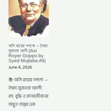
(ASI
ROYER
GOPPO
BY
SYED
MUJTABA
ALI)
অসি রায়ের গপপো – সৈয়দ
মুজতবা আলী (Asi
Royer Goppo by
Syed Mujtaba Ali)
June 4, 2026
📚 অসি রায়ের গপপো —
সৈয়দ মুজতবা আলী:
রস, বুদ্ধি ও মানবজীবনের
অদ্ভুত গল্পের এক