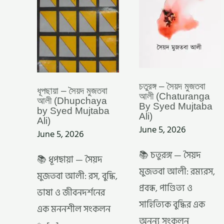
SYED
SYED
MUJTABA
MUJTABA
ALI)
ALI)
চতুরঙ্গ – সৈয়দ মুজতবা
ধূপছায়া – সৈয়দ মুজতবা
আলী (Chaturanga
আলী (Dhupchaya
By Syed Mujtaba
by Syed Mujtaba
Ali)
Ali)
June 5, 2026
June 5, 2026
📚 চতুরঙ্গ — সৈয়দ
📚 ধূপছায়া — সৈয়দ
মুজতবা আলী: রম্যরস,
মুজতবা আলী: রস, বুদ্ধি,
প্রবন্ধ, পাণ্ডিত্য ও
ভাষা ও জীবনদর্শনের
সাহিত্যিক বুদ্ধির এক
এক মননশীল সংকলন
অনন্য সংকলন