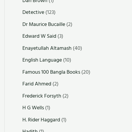
Dan Brown
(1)
Detective
(123)
Dr Maurice Bucaille
(2)
Edward W Said
(3)
Enayetullah Altamash
(40)
English Language
(10)
Famous 100 Bangla Books
(20)
Farid Ahmed
(2)
Frederick Forsyth
(2)
H G Wells
(1)
H. Rider Haggard
(1)
Hadith
(1)