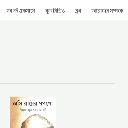
সব বই একসাথে
বুক রিভিও
ব্লগ
আমাদের সম্পর্কে
অসি
রায়ের
গপপো
–
সৈয়দ
মুজতবা
আলী