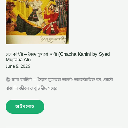
চাচা কাহিনী – সৈয়দ মুজতবা আলী (Chacha Kahini by Syed
Mujtaba Ali)
June 5, 2026
📚 চাচা কাহিনী — সৈয়দ মুজতবা আলী: আন্তর্জাতিক রস, প্রবাসী
বাঙালি জীবন ও বুদ্ধিদীপ্ত গল্পের
ডাউনলোড