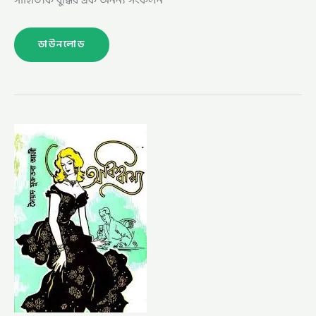
ডাউনলোড
অবিশ্বাস্য
–
সৈয়দ
মুজতবা
আলী
(OBISHASSO
BY
SYED
MUJTABA
ALI)