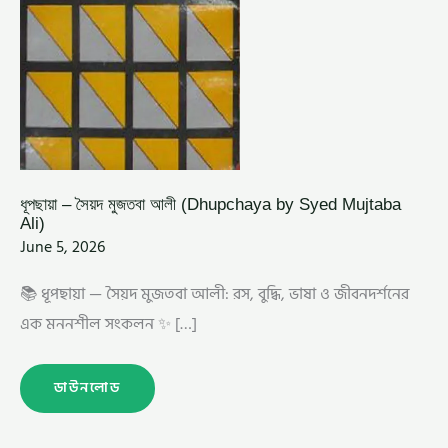
ধূপছায়া – সৈয়দ মুজতবা আলী (Dhupchaya by Syed Mujtaba
Ali)
June 5, 2026
📚 ধূপছায়া — সৈয়দ মুজতবা আলী: রস, বুদ্ধি, ভাষা ও জীবনদর্শনের
এক মননশীল সংকলন ✨ […]
ডাউনলোড