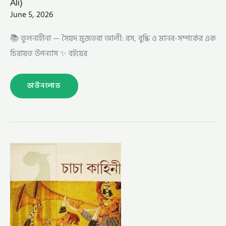
Ali)
June 5, 2026
📚 তুলনাহীনা — সৈয়দ মুজতবা আলী: রস, বুদ্ধি ও মানব-সম্পর্কের এক
চিরায়ত উপন্যাস ✨ বইয়ের
ডাউনলোড
চাচা
কাহিনী
–
সৈয়দ
মুজতবা
আলী
(CHACHA
KAHINI
BY
SYED
MUJTABA
ALI)