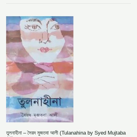
তুলনাহীনা
–
সৈয়দ
মুজতবা
আলী
(TULANAHINA
BY
SYED
MUJTABA
ALI)
তুলনাহীনা – সৈয়দ মুজতবা আলী (Tulanahina by Syed Mujtaba