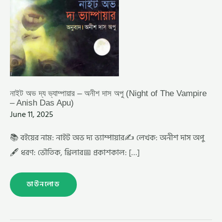
ANISH
DAS
APU)
নাইট অভ দ্য ভ্যাম্পায়ার – অনীশ দাস অপু (Night of The Vampire
– Anish Das Apu)
June 11, 2025
📚 বইয়ের নাম: নাইট অভ দ্য ভ্যাম্পায়ার✍️ লেখক: অনীশ দাস অপু
🖋️ ধরণ: ভৌতিক, থ্রিলার📅 প্রকাশকাল: […]
ডাউনলোড