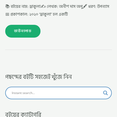
📚 বইয়ের নাম: ড্রাকুলা✍️ লেখক: অনীশ দাস অপু🖋️ ধরণ: উপন্যাস
📅 প্রকাশকাল: ২০২০ ‘ড্রাকুলা’ হল একটি
ডাউনলোড
পছন্দের বইটি সহজেই খুঁজে নিন
বইয়ের ক্যাটাগরি