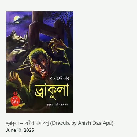
ড্রাকুলা
–
অনীশ
দাস
অপু
(DRACULA
BY
ANISH
DAS
APU)
ড্রাকুলা – অনীশ দাস অপু (Dracula by Anish Das Apu)
June 10, 2025