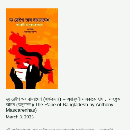
দ্য
রেইপ
অব
বাংলাদেশ (হার্ডকভার)
–
অ্যান্থনী
মাসকারেনহাস , মাহফুজ
আলম
(অনুবাদক)
(THE
RAPE
OF
BANGLADESH
BY
ANTHONY
MASCARENHAS)
দ্য রেইপ অব বাংলাদেশ (হার্ডকভার) – অ্যান্থনী মাসকারেনহাস , মাহফুজ
আলম (অনুবাদক)(The Rape of Bangladesh by Anthony
Mascarenhas)
March 3, 2025