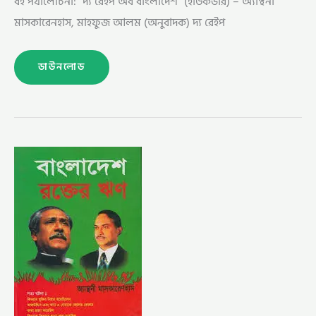
বই পর্যালোচনা: “দ্য রেইপ অব বাংলাদেশ” (হার্ডকভার) – অ্যান্থনী
মাসকারেনহাস, মাহফুজ আলম (অনুবাদক) দ্য রেইপ
ডাউনলোড
বাংলাদেশ-
রক্তের
ঋণ
অ্যান্থনি
মাসকারেনহাস
(BANGLADESH
:
A
LEGACY
OF
BLOOD
BY
ANTHONY
MASCARENHAS)