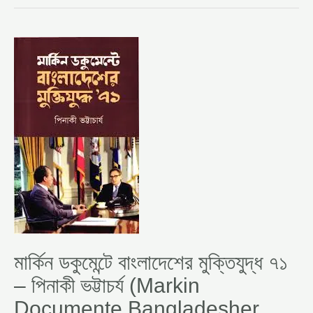
মার্কিন
ডকুমেন্টে
বাংলাদেশের
মুক্তিযুদ্ধ
৭১
–
পিনাকী
ভট্টাচর্য
(MARKIN
DOCUMENTE
BANGLADESHER
MUKTIJUDDHO
71
BY
PINAKI
BHATTACHARYA)
মার্কিন ডকুমেন্টে বাংলাদেশের মুক্তিযুদ্ধ ৭১
– পিনাকী ভট্টাচর্য (Markin
Documente Bangladesher