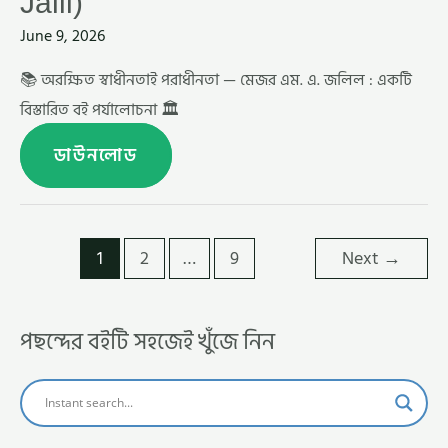
Jalil)
June 9, 2026
📚 অরক্ষিত স্বাধীনতাই পরাধীনতা — মেজর এম. এ. জলিল : একটি
বিস্তারিত বই পর্যালোচনা 🏛️
ডাউনলোড
1
2
…
9
Next
→
পছন্দের বইটি সহজেই খুঁজে নিন