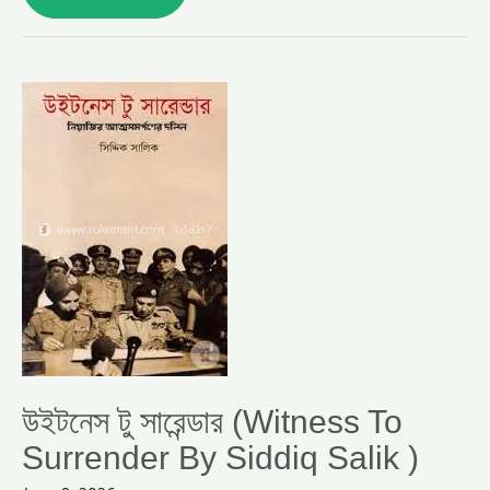
উইটনেস
টু
সারেন্ডার
(WITNESS
TO
SURRENDER
BY
SIDDIQ
SALIK
)
উইটনেস টু সারেন্ডার (Witness To
Surrender By Siddiq Salik )