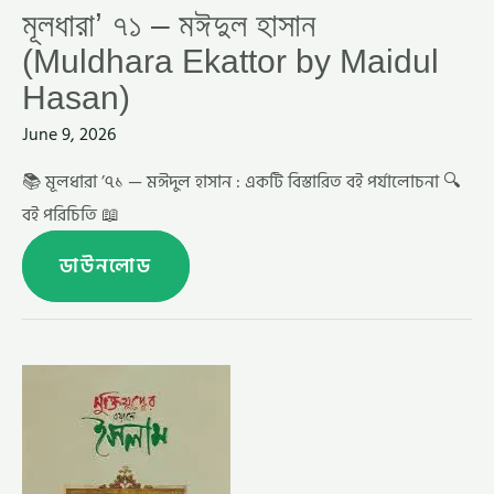
মূলধারা’ ৭১ – মঈদুল হাসান
(Muldhara Ekattor by Maidul
Hasan)
June 9, 2026
📚 মূলধারা ’৭১ — মঈদুল হাসান : একটি বিস্তারিত বই পর্যালোচনা 🔍
বই পরিচিতি 📖
ডাউনলোড
মুক্তিযুদ্ধের
বয়ানে
ইসলাম
–
পিনাকী
ভট্টাচার্য
(MUKTIJUDDHER