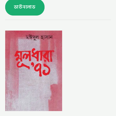
ডাউনলোড
মূলধারা’
৭১
–
মঈদুল
হাসান
(MULDHARA
EKATTOR
BY
MAIDUL
HASAN)