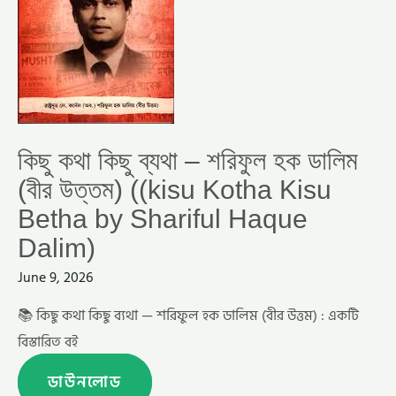
(বীর
উত্তম)
((KISU
KOTHA
KISU
BETHA
BY
SHARIFUL
HAQUE
DALIM)
কিছু কথা কিছু ব্যথা – শরিফুল হক ডালিম
(বীর উত্তম) ((kisu Kotha Kisu
Betha by Shariful Haque
Dalim)
June 9, 2026
📚 কিছু কথা কিছু ব্যথা — শরিফুল হক ডালিম (বীর উত্তম) : একটি
বিস্তারিত বই
ডাউনলোড