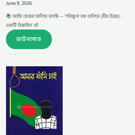
June 9, 2026
📚 আমি মেজর ডালিম বলছি — শরিফুল হক ডালিম (বীর উত্তম) :
একটি বিস্তারিত বই
ডাউনলোড
আমার
ফাঁসি
চাই
–
মতিউর
রহমান
রেন্টুঁ
(AMAR
FASI
CHAI
BY
MATIUR
RAHMAN