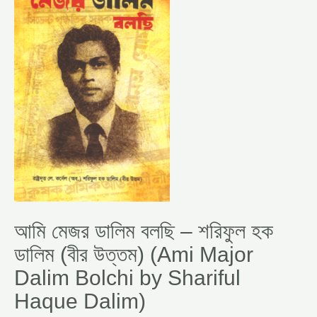
বলছি
–
শরিফুল
হক
ডালিম
(বীর
উত্তম)
(AMI
MAJOR
DALIM
BOLCHI
BY
SHARIFUL
HAQUE
DALIM)
আমি মেজর ডালিম বলছি – শরিফুল হক
ডালিম (বীর উত্তম) (Ami Major
Dalim Bolchi by Shariful
Haque Dalim)