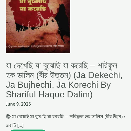
হক
ডালিম
(বীর
উত্তম)
(JA
DEKECHI,
JA
BUJHECHI,
JA
KORECHI
BY
SHARIFUL
HAQUE
যা দেখেছি যা বুঝেছি যা করেছি – শরিফুল
DALIM)
হক ডালিম (বীর উত্তম) (Ja Dekechi,
Ja Bujhechi, Ja Korechi By
Shariful Haque Dalim)
June 9, 2026
📚 যা দেখেছি যা বুঝেছি যা করেছি — শরিফুল হক ডালিম (বীর উত্তম) :
একটি […]