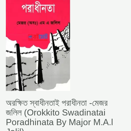
-মেজর
জলিল
(OROKKITO
SWADINATAI
PORADHINATA
BY
MAJOR
M.A.L
JALIL)
অরক্ষিত স্বাধীনতাই পরাধীনতা -মেজর
জলিল (Orokkito Swadinatai
Poradhinata By Major M.A.l