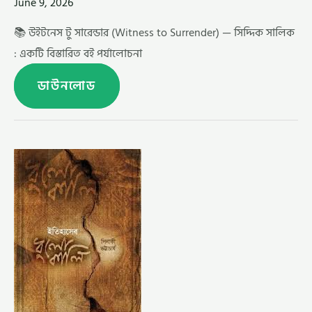
June 9, 2026
📚 উইটনেস টু সারেন্ডার (Witness to Surrender) — সিদ্দিক সালিক
: একটি বিস্তারিত বই পর্যালোচনা
ডাউনলোড
ইতিহাসের
ধুলোকালি
–
পিনাকী
ভট্টাচার্য
(ITIHASER
DHULOKALI
BY
PINAKI
BHATTACHARYA)