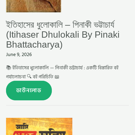
ইতিহাসের ধুলোকালি – পিনাকী ভট্টাচার্য
(Itihaser Dhulokali By Pinaki
Bhattacharya)
June 9, 2026
📚 ইতিহাসের ধুলোকালি — পিনাকী ভট্টাচার্য : একটি বিস্তারিত বই
পর্যালোচনা 🔍 বই পরিচিতি 📖
ডাউনলোড
আমি
মেজর
ডালিম