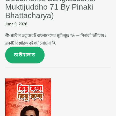
Muktijuddho 71 By Pinaki
Bhattacharya)
June 9, 2026
📚 মার্কিন ডকুমেন্টে বাংলাদেশের মুক্তিযুদ্ধ ’৭১ — পিনাকী ভট্টাচার্য :
একটি বিস্তারিত বই পর্যালোচনা 🔍
ডাউনলোড
কিছু
কথা
কিছু
ব্যথা
–
শরিফুল
হক
ডালিম