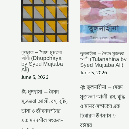
SYED
SYED
MUJTABA
MUJTABA
ALI)
ALI)
ধূপছায়া – সৈয়দ মুজতবা
তুলনাহীনা – সৈয়দ মুজতবা
আলী (Dhupchaya
আলী (Tulanahina by
by Syed Mujtaba
Syed Mujtaba Ali)
Ali)
June 5, 2026
June 5, 2026
📚 তুলনাহীনা — সৈয়দ
📚 ধূপছায়া — সৈয়দ
মুজতবা আলী: রস, বুদ্ধি
মুজতবা আলী: রস, বুদ্ধি,
ও মানব-সম্পর্কের এক
ভাষা ও জীবনদর্শনের
চিরায়ত উপন্যাস ✨
এক মননশীল সংকলন
বইয়ের