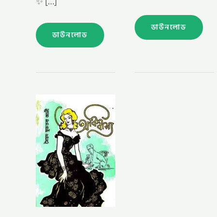
✨ […]
ডাউনলোড
ডাউনলোড
অবিশ্বাস্য
–
সৈয়দ
মুজতবা
আলী
(OBISHASSO
BY
SYED
MUJTABA
ALI)