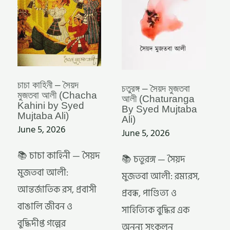
KAHINI
SYED
BY
MUJTABA
SYED
ALI)
MUJTABA
ALI)
চাচা কাহিনী – সৈয়দ
চতুরঙ্গ – সৈয়দ মুজতবা
মুজতবা আলী (Chacha
আলী (Chaturanga
Kahini by Syed
By Syed Mujtaba
Mujtaba Ali)
Ali)
June 5, 2026
June 5, 2026
📚 চাচা কাহিনী — সৈয়দ
📚 চতুরঙ্গ — সৈয়দ
মুজতবা আলী:
মুজতবা আলী: রম্যরস,
আন্তর্জাতিক রস, প্রবাসী
প্রবন্ধ, পাণ্ডিত্য ও
বাঙালি জীবন ও
সাহিত্যিক বুদ্ধির এক
বুদ্ধিদীপ্ত গল্পের
অনন্য সংকলন