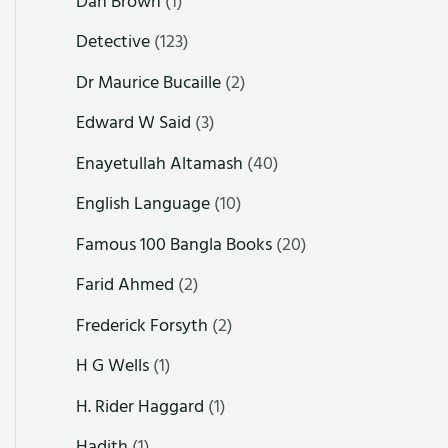
Dan Brown
(1)
Detective
(123)
Dr Maurice Bucaille
(2)
Edward W Said
(3)
Enayetullah Altamash
(40)
English Language
(10)
Famous 100 Bangla Books
(20)
Farid Ahmed
(2)
Frederick Forsyth
(2)
H G Wells
(1)
H. Rider Haggard
(1)
Hadith
(1)