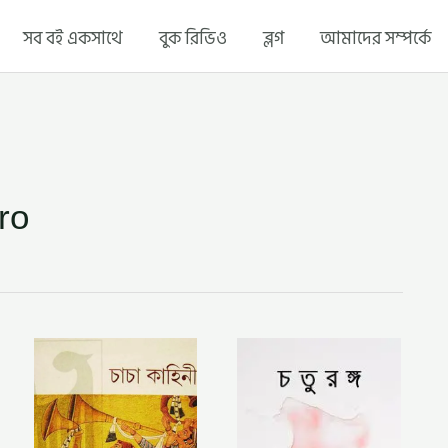
সব বই একসাথে
বুক রিভিও
ব্লগ
আমাদের সম্পর্কে
ro
চাচা
চতুরঙ্গ
কাহিনী
–
–
সৈয়দ
সৈয়দ
মুজতবা
মুজতবা
আলী
আলী
(CHATURANGA
(CHACHA
BY