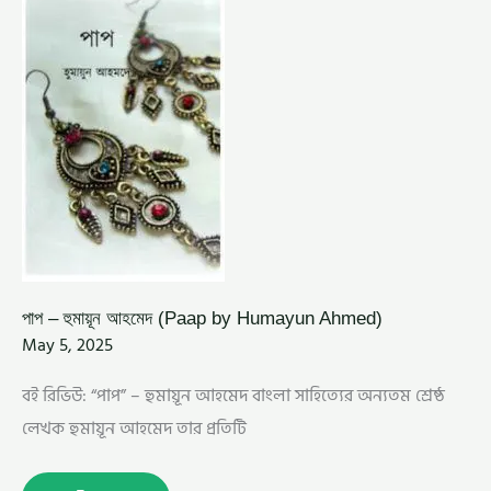
হুমায়ূন
আহমেদ
(PAAP
BY
HUMAYUN
AHMED)
পাপ – হুমায়ূন আহমেদ (Paap by Humayun Ahmed)
May 5, 2025
বই রিভিউ: “পাপ” – হুমায়ূন আহমেদ বাংলা সাহিত্যের অন্যতম শ্রেষ্ঠ
লেখক হুমায়ূন আহমেদ তার প্রতিটি