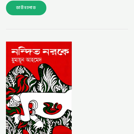
ডাউনলোড
নন্দিত
নরকে
–
হুমায়ূন
আহমেদ
(NANDITO
NOROKE
BY
HUMAYUN
AHMED)