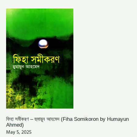
ফিহা
সমীকরণ
–
হুমায়ূন
আহমেদ
(FIHA
SOMIKORON
BY
HUMAYUN
AHMED)
ফিহা সমীকরণ – হুমায়ূন আহমেদ (Fiha Somikoron by Humayun
Ahmed)
May 5, 2025