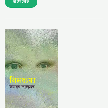
ডাউনলোড
নিমধ্যমা
–
হুমায়ূন
আহমেদ(NIMODDHOMA
BY
HUMAYUN
AHMED)