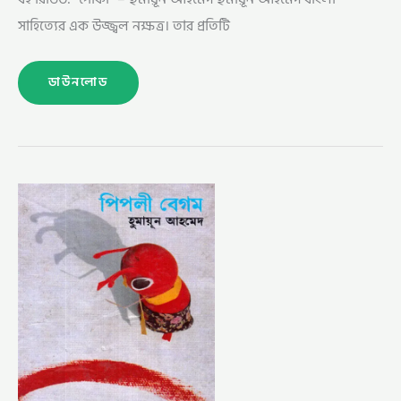
সাহিত্যের এক উজ্জ্বল নক্ষত্র। তার প্রতিটি
ডাউনলোড
পিপলী
বেগম
–
হুমায়ূন
আহমেদ
(PIPLI
BEGUM
BY
HUMAYUN
AHMED)