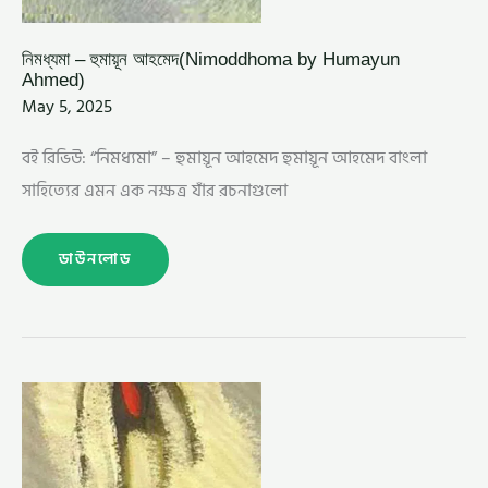
নিমধ্যমা – হুমায়ূন আহমেদ(Nimoddhoma by Humayun
Ahmed)
May 5, 2025
বই রিভিউ: “নিমধ্যমা” – হুমায়ূন আহমেদ হুমায়ূন আহমেদ বাংলা
সাহিত্যের এমন এক নক্ষত্র যাঁর রচনাগুলো
ডাউনলোড
নলিনী
বাবু
বিএসসি
–
হুমায়ূন
আহমেদ
(NALINI
BABU