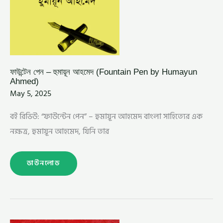
ফাউন্টেন পেন – হুমায়ূন আহমেদ (Fountain Pen by Humayun
Ahmed)
May 5, 2025
বই রিভিউ: “ফাউন্টেন পেন” – হুমায়ূন আহমেদ বাংলা সাহিত্যের এক
নক্ষত্র, হুমায়ূন আহমেদ, যিনি তার
ডাউনলোড
পোকা