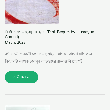
পিপলী বেগম – হুমায়ূন আহমেদ (Pipli Begum by Humayun
Ahmed)
May 5, 2025
বই রিভিউ: “পিপলী বেগম” – হুমায়ূন আহমেদ বাংলা সাহিত্যের
কিংবদন্তি লেখক হুমায়ূন আহমেদের রচনাগুলি প্রায়শই
ডাউনলোড
পাপ
–