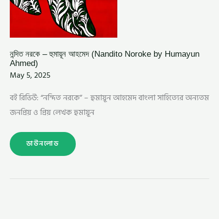
নন্দিত নরকে – হুমায়ূন আহমেদ (Nandito Noroke by Humayun
Ahmed)
May 5, 2025
বই রিভিউ: “নন্দিত নরকে” – হুমায়ূন আহমেদ বাংলা সাহিত্যের অন্যতম
জনপ্রিয় ও প্রিয় লেখক হুমায়ূন
ডাউনলোড