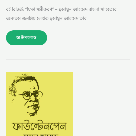
বই রিভিউ: “ফিহা সমীকরণ” – হুমায়ূন আহমেদ বাংলা সাহিত্যের
অন্যতম জনপ্রিয় লেখক হুমায়ূন আহমেদ তার
ডাউনলোড
ফাউন্টেন
পেন
–
হুমায়ূন
আহমেদ
(FOUNTAIN
PEN
BY
HUMAYUN
AHMED)