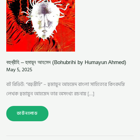
বহুব্রীহি – হুমায়ূন আহমেদ (Bohubrihi by Humayun Ahmed)
May 5, 2025
বই রিভিউ: “বহুব্রীহি” – হুমায়ূন আহমেদ বাংলা সাহিত্যের কিংবদন্তি
লেখক হুমায়ূন আহমেদ তার অসংখ্য রচনায় […]
ডাউনলোড