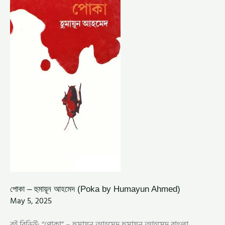
–
হুমায়ূন
আহমেদ
(POKA
BY
HUMAYUN
AHMED)
পোকা – হুমায়ূন আহমেদ (Poka by Humayun Ahmed)
May 5, 2025
বই রিভিউ: “পোকা” – হুমায়ূন আহমেদ হুমায়ূন আহমেদ বাংলা