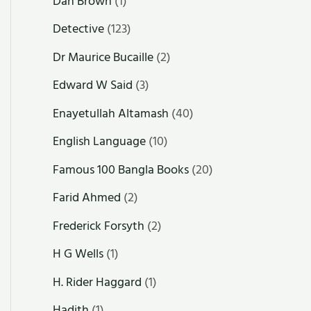
Dan Brown
(1)
Detective
(123)
Dr Maurice Bucaille
(2)
Edward W Said
(3)
Enayetullah Altamash
(40)
English Language
(10)
Famous 100 Bangla Books
(20)
Farid Ahmed
(2)
Frederick Forsyth
(2)
H G Wells
(1)
H. Rider Haggard
(1)
Hadith
(1)