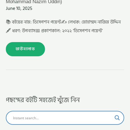
Mohammad Nazim Uddin)
June 10, 2025
📚 বইয়ের নাম: ডিসেপশন পয়েন্ট✍️ লেখক: মোহাম্মদ নাজিম উদ্দিন
🖋️ ধরণ: উপন্যাস📅 প্রকাশকাল: ২০২২ ‘ডিসেপশন পয়েন্ট’
ডাউনলোড
পছন্দের বইটি সহজেই খুঁজে নিন