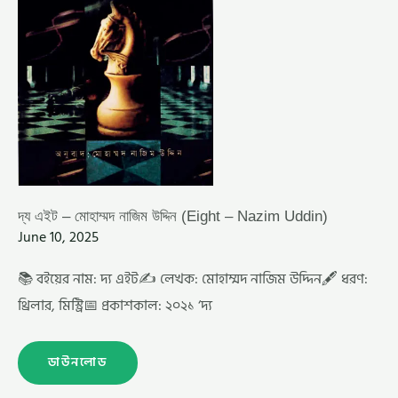
দ্য এইট – মোহাম্মদ নাজিম উদ্দিন (Eight – Nazim Uddin)
June 10, 2025
📚 বইয়ের নাম: দ্য এইট✍️ লেখক: মোহাম্মদ নাজিম উদ্দিন🖋️ ধরণ:
থ্রিলার, মিস্ট্রি📅 প্রকাশকাল: ২০২১ ‘দ্য
ডাউনলোড