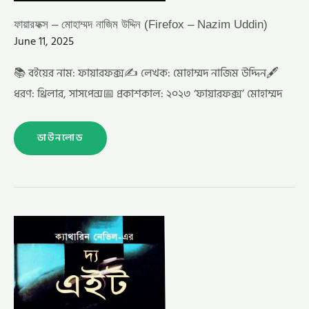
ফায়ারফক্স – মোহাম্মদ নাজিম উদ্দিন (Firefox – Nazim Uddin)
June 11, 2025
📚 বইয়ের নাম: ফায়ারফক্স✍️ লেখক: মোহাম্মদ নাজিম উদ্দিন🖋️
ধরণ: থ্রিলার, সাসপেন্স📅 প্রকাশকাল: ২০২৩ ‘ফায়ারফক্স’ মোহাম্মদ
ডাউনলোড
দ্য
এইট
–
মোহাম্মদ
নাজিম
উদ্দিন
(EIGHT
–
NAZIM
UDDIN)