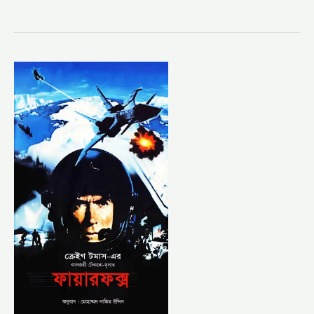
ফায়ারফক্স
–
মোহাম্মদ
নাজিম
উদ্দিন
(FIREFOX
–
NAZIM
UDDIN)