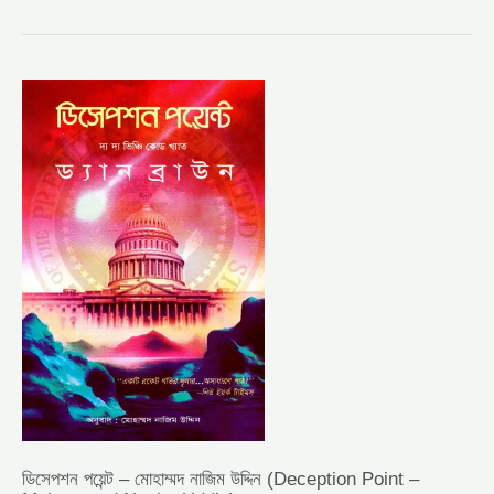
ডিসেপশন
পয়েন্ট
–
মোহাম্মদ
নাজিম
উদ্দিন
(DECEPTION
POINT
–
MOHAMMAD
NAZIM
UDDIN)
ডিসেপশন পয়েন্ট – মোহাম্মদ নাজিম উদ্দিন (Deception Point –