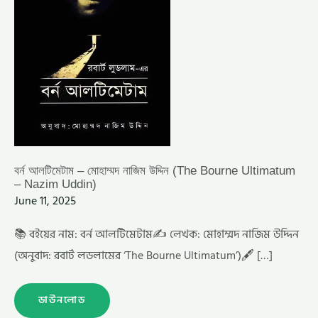
UDDIN)
বর্ন আলটিমেটাম – মোহাম্মদ নাজিম উদ্দিন (The Bourne Ultimatum
– Nazim Uddin)
June 11, 2025
📚 বইয়ের নাম: বর্ন আলটিমেটাম✍️ লেখক: মোহাম্মদ নাজিম উদ্দিন
(অনুবাদ: রবার্ট লডলামের ‘The Bourne Ultimatum’)🖋️ […]
ডাউনলোড