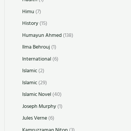
Himu
(7)
History
(15)
Humayun Ahmed
(138)
Ilma Behrouj
(1)
International
(6)
Islamic
(2)
Islamic
(29)
Islamic Novel
(40)
Joseph Murphy
(1)
Jules Verne
(6)
Kamruzzaman Niton
(3)