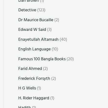
Dan Brown
(1)
Detective
(123)
Dr Maurice Bucaille
(2)
Edward W Said
(3)
Enayetullah Altamash
(40)
English Language
(10)
Famous 100 Bangla Books
(20)
Farid Ahmed
(2)
Frederick Forsyth
(2)
H G Wells
(1)
H. Rider Haggard
(1)
Hadith
(1)