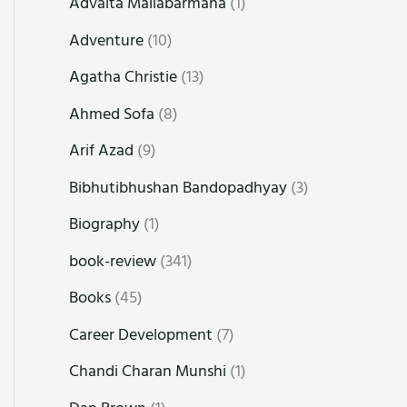
Advaita Mallabarmana
(1)
Adventure
(10)
Agatha Christie
(13)
Ahmed Sofa
(8)
Arif Azad
(9)
Bibhutibhushan Bandopadhyay
(3)
Biography
(1)
book-review
(341)
Books
(45)
Career Development
(7)
Chandi Charan Munshi
(1)