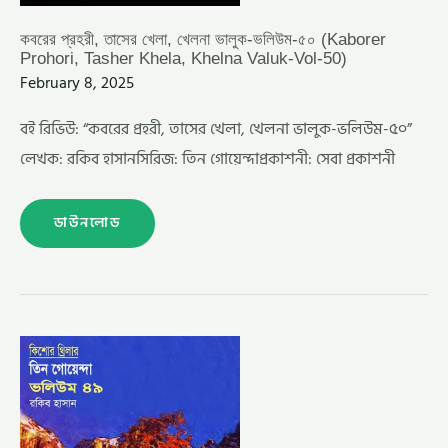
কবরের প্রহরী, তাসের খেলা, খেলনা ভালুক-ভলিউম-৫০ (Kaborer
Prohori, Tasher Khela, Khelna Valuk-Vol-50)
February 8, 2025
বই রিভিউ: “কবরের প্রহরী, তাসের খেলা, খেলনা ভালুক-ভলিউম-৫০”
লেখক: রকিব হাসানসিরিজ: তিন গোয়েন্দাপ্রকাশনী: সেবা প্রকাশনী
ডাউনলোড
মাছির
সার্কাস,
মঞ্চভীতি,
ডীপ
ফ্রিজ-
ভলিউম-৪৯
(MACHIR
CIRCUS,
MONCHA