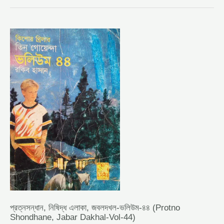
প্রত্নসন্ধান,
নিষিদ্ধ
এলাকা,
জবলদখল-
ভলিউম-৪৪
(PROTNO
SHONDHANE,
JABAR
DAKHAL-
VOL-
44)
প্রত্নসন্ধান, নিষিদ্ধ এলাকা, জবলদখল-ভলিউম-৪৪ (Protno
Shondhane, Jabar Dakhal-Vol-44)