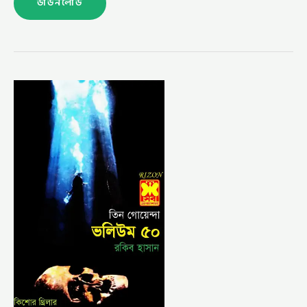
ডাউনলোড
কবরের
প্রহরী,
তাসের
খেলা,
খেলনা
ভালুক-
ভলিউম-৫০
(KABORER
PROHORI,
TASHER
KHELA,
KHELNA
VALUK-
VOL-
50)