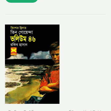
আমি
রবিন
বলছি,
উল্কি
রহস্য,
নেকড়ের
গুহা-
ভলিউম-৪৬
(AMI
ROBIN
BOLSI,
ULKI
ROHOSSHO,
NEKRE
GUHA-
VOL-
46)