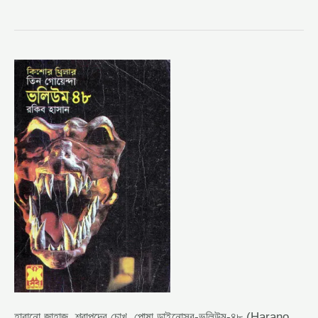
হারানো
জাহাজ,
শ্বাপদের
চোখ,
পোষা
ডাইনোসর-
ভলিউম-৪৮
(HARANO
JAHAJ,
SHAPDER
CHOK,
POSHA
DINOSHOR-
VOL-
48)
হারানো জাহাজ, শ্বাপদের চোখ, পোষা ডাইনোসর-ভলিউম-৪৮ (Harano