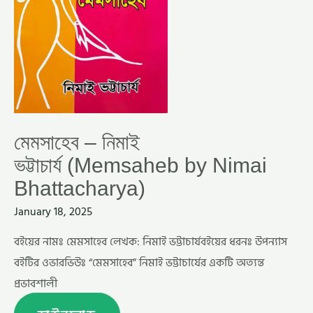
মেমসাহেব – নিমাই
ভট্টাচার্য (Memsaheb by Nimai
Bhattacharya)
January 18, 2025
বইয়ের নামঃ মেমসাহেব লেখক: নিমাই ভট্টাচার্যবইয়ের ধরনঃ উপন্যাস
বইটির ওভারভিউঃ “মেমসাহেব” নিমাই ভট্টাচার্যের একটি অত্যন্ত
প্রভাবশালী