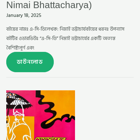
Nimai Bhattacharya)
January 18, 2025
বইয়ের নামঃ এ-সি-ডিলেখক: নিমাই ভট্টাচার্যবইয়ের ধরনঃ উপন্যাস
বইটির ওভারভিউঃ “এ-সি-ডি” নিমাই ভট্টাচার্যের একটি অত্যন্ত
বৈশিষ্ট্যপূর্ণ এবং
ডাউনলোড
মেমসাহেব
–
নিমাই
ভট্টাচার্য (MEMSAHEB
BY
NIMAI
BHATTACHARYA)