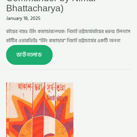
Bhattacharya)
January 18, 2025
বইয়ের নামঃ উইং কমান্ডারলেখক: নিমাই ভট্টাচার্যবইয়ের ধরনঃ উপন্যাস
বইটির ওভারভিউঃ “উইং কমান্ডার” নিমাই ভট্টাচার্যের একটি অনন্য
ডাউনলোড
আকাশ
ভরা
সূর্য্য
তারা
–
নিমাই
ভট্টাচার্য
(AKASH
BHARA
SURYA