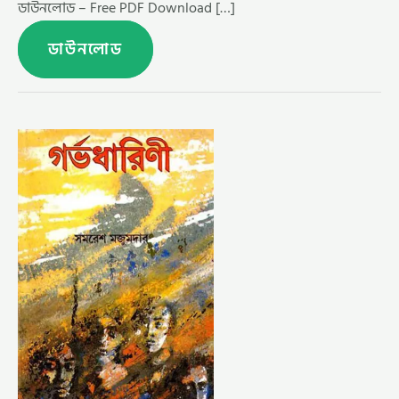
ডাউনলোড – Free PDF Download […]
ডাউনলোড
গর্ভধারিণী
–
সমরেশ
মজুমদার
–
(GARVADHARINI
BY
SAMARESH
MAJUMDAR)
–
ফ্রি
পিডিএফ
ডাউনলোড
–
FREE
PDF
DOWNLOAD