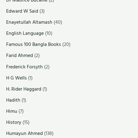
Dr Maurice Bucaille
(2)
Edward W Said
(3)
Enayetullah Altamash
(40)
English Language
(10)
Famous 100 Bangla Books
(20)
Farid Ahmed
(2)
Frederick Forsyth
(2)
H G Wells
(1)
H. Rider Haggard
(1)
Hadith
(1)
Himu
(7)
History
(15)
Humayun Ahmed
(138)