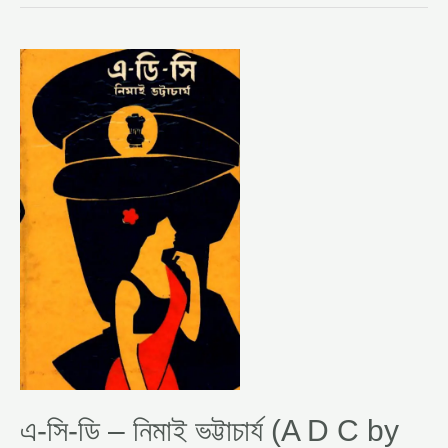
এ-
সি-
ডি
–
নিমাই
ভট্টাচার্য (A
D
C
BY
NIMAI
BHATTACHARYA)
এ-সি-ডি – নিমাই ভট্টাচার্য (A D C by