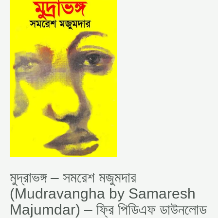
সমরেশ
মজুমদার
(MUDRAVANGHA
BY
SAMARESH
MAJUMDAR)
–
ফ্রি
পিডিএফ
ডাউনলোড
–
FREE
PDF
DOWNLOAD
মুদ্রাভঙ্গ – সমরেশ মজুমদার
(Mudravangha by Samaresh
Majumdar) – ফ্রি পিডিএফ ডাউনলোড