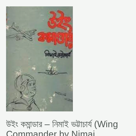
উইং
কমান্ডার
–
নিমাই
ভট্টাচার্য (WING
COMMANDER
BY
NIMAI
BHATTACHARYA)
উইং কমান্ডার – নিমাই ভট্টাচার্য (Wing
Commander by Nimai