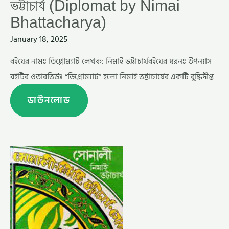
ভট্টাচার্য (Diplomat by Nimai
Bhattacharya)
January 18, 2025
বইয়ের নামঃ ডিপ্লোম্যাট লেখক: নিমাই ভট্টাচার্যবইয়ের ধরনঃ উপন্যাস
বইটির ওভারভিউঃ “ডিপ্লোম্যাট” হলো নিমাই ভট্টাচার্যের একটি বুদ্ধিদীপ্ত
ডাউনলোড
সোনালী
–
নিমাই
ভট্টাচার্য (SONALI
BY
NIMAI
BHATTACHARYA)