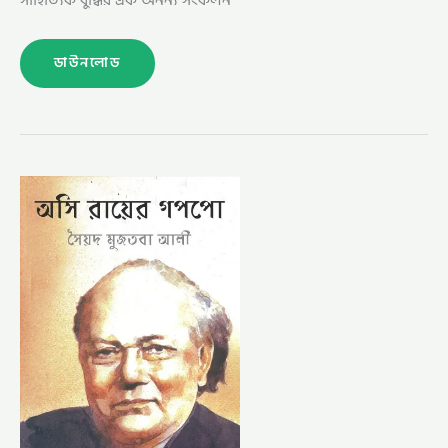
ডাউনলোড
অসি
রায়ের
গপপো
–
সৈয়দ
মুজতবা
আলী
(ASI
ROYER
GOPPO
BY
SYED
MUJTABA
ALI)