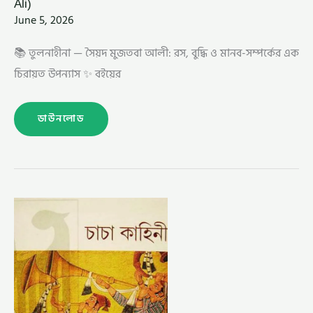
Ali)
June 5, 2026
📚 তুলনাহীনা — সৈয়দ মুজতবা আলী: রস, বুদ্ধি ও মানব-সম্পর্কের এক
চিরায়ত উপন্যাস ✨ বইয়ের
ডাউনলোড
চাচা
কাহিনী
–
সৈয়দ
মুজতবা
আলী
(CHACHA
KAHINI
BY
SYED
MUJTABA
ALI)