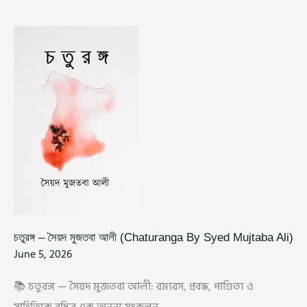
চতুরঙ্গ
–
সৈয়দ
মুজতবা
আলী
(CHATURANGA
BY
SYED
MUJTABA
ALI)
চতুরঙ্গ – সৈয়দ মুজতবা আলী (Chaturanga By Syed Mujtaba Ali)
June 5, 2026
📚 চতুরঙ্গ — সৈয়দ মুজতবা আলী: রম্যরস, প্রবন্ধ, পাণ্ডিত্য ও
সাহিত্যিক বুদ্ধির এক অনন্য সংকলন