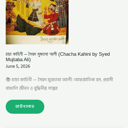
চাচা কাহিনী – সৈয়দ মুজতবা আলী (Chacha Kahini by Syed
Mujtaba Ali)
June 5, 2026
📚 চাচা কাহিনী — সৈয়দ মুজতবা আলী: আন্তর্জাতিক রস, প্রবাসী
বাঙালি জীবন ও বুদ্ধিদীপ্ত গল্পের
ডাউনলোড