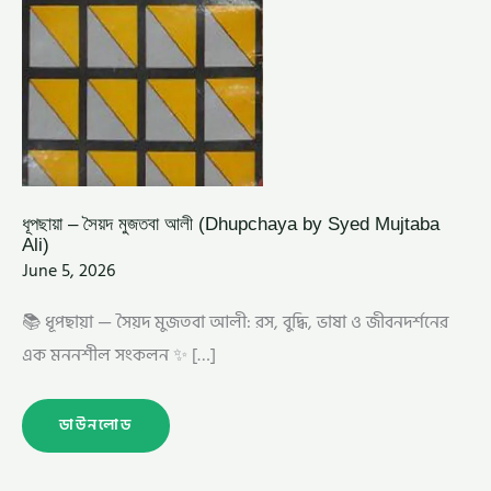
ধূপছায়া – সৈয়দ মুজতবা আলী (Dhupchaya by Syed Mujtaba
Ali)
June 5, 2026
📚 ধূপছায়া — সৈয়দ মুজতবা আলী: রস, বুদ্ধি, ভাষা ও জীবনদর্শনের
এক মননশীল সংকলন ✨ […]
ডাউনলোড