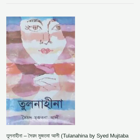
তুলনাহীনা
–
সৈয়দ
মুজতবা
আলী
(TULANAHINA
BY
SYED
MUJTABA
ALI)
তুলনাহীনা – সৈয়দ মুজতবা আলী (Tulanahina by Syed Mujtaba