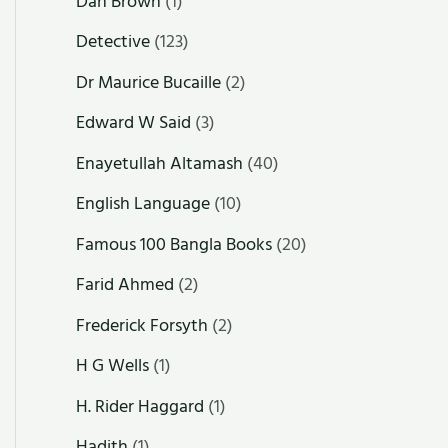
Dan Brown
(1)
Detective
(123)
Dr Maurice Bucaille
(2)
Edward W Said
(3)
Enayetullah Altamash
(40)
English Language
(10)
Famous 100 Bangla Books
(20)
Farid Ahmed
(2)
Frederick Forsyth
(2)
H G Wells
(1)
H. Rider Haggard
(1)
Hadith
(1)