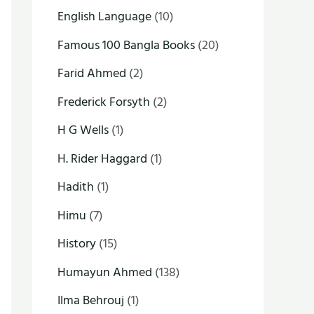
English Language
(10)
Famous 100 Bangla Books
(20)
Farid Ahmed
(2)
Frederick Forsyth
(2)
H G Wells
(1)
H. Rider Haggard
(1)
Hadith
(1)
Himu
(7)
History
(15)
Humayun Ahmed
(138)
Ilma Behrouj
(1)