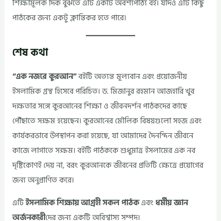
শিক্ষামূলক দিক বুঝতে এটি একটি অবশ্যপাঠ্য বই। যদিও এটি কিছু
পাঠকের জন্য একটু ক্লান্তিকর হতে পারে।
শেষ কথা
“এক নজরে কুরআন”
বইটি অত্যন্ত মূল্যবান এবং প্রয়োজনীয়
ইসলামিক গ্রন্থ হিসেবে পরিচিত। ড. মিজানুর রহমান আজহারি খুব
দক্ষতার সঙ্গে কুরআনের শিক্ষা ও জীবনদর্শন পাঠকদের কাছে
পৌঁছাতে সক্ষম হয়েছেন। কুরআনের মৌলিক বিষয়গুলো সহজ এবং
কার্যকরভাবে উপস্থাপন করা হয়েছে, যা আমাদের দৈনন্দিন জীবনে
কাজে লাগাতে সক্ষম। বইটি পাঠককে শুধুমাত্র ইসলামের এক নব
দৃষ্টিকোণই দেয় না, বরং কুরআনকে জীবনের প্রতিটি ক্ষেত্রে প্রয়োগের
জন্য অনুপ্রাণিত করে।
এটি
ইসলামিক শিক্ষায় আগ্রহী সকল পাঠক
এবং
ধর্মীয় জ্ঞান
অর্জনকারী
দের জন্য একটি অবিশ্বাস্য সম্পদ।