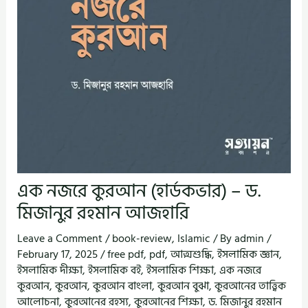
এক নজরে কুরআন (হার্ডকভার) – ড.
মিজানুর রহমান আজহারি
Leave a Comment
/
book-review
,
Islamic
/ By
admin
/
February 17, 2025
/
free pdf
,
pdf
,
আত্মশুদ্ধি
,
ইসলামিক জ্ঞান
,
ইসলামিক দীক্ষা
,
ইসলামিক বই
,
ইসলামিক শিক্ষা
,
এক নজরে
কুরআন
,
কুরআন
,
কুরআন বাংলা
,
কুরআন বুঝা
,
কুরআনের তাত্ত্বিক
আলোচনা
,
কুরআনের রহস্য
,
কুরআনের শিক্ষা
,
ড. মিজানুর রহমান