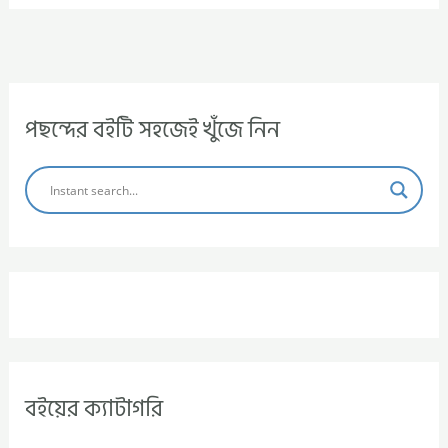
পছন্দের বইটি সহজেই খুঁজে নিন
বইয়ের ক্যাটাগরি