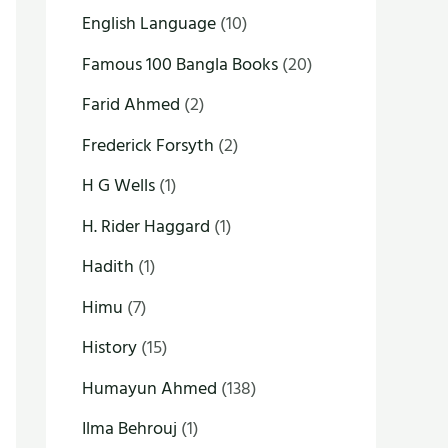
English Language
(10)
Famous 100 Bangla Books
(20)
Farid Ahmed
(2)
Frederick Forsyth
(2)
H G Wells
(1)
H. Rider Haggard
(1)
Hadith
(1)
Himu
(7)
History
(15)
Humayun Ahmed
(138)
Ilma Behrouj
(1)