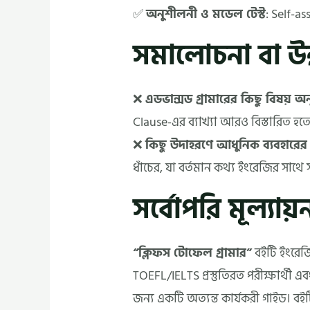
✅
অনুশীলনী ও মডেল টেস্ট
: Self-as
সমালোচনা বা উন্ন
❌
এডভান্সড গ্রামারের কিছু বিষয় অন
Clause-এর ব্যাখ্যা আরও বিস্তারিত হত
❌
কিছু উদাহরণে আধুনিক ব্যবহারে
ধাঁচের, যা বর্তমান কথ্য ইংরেজির সাথে সাম
সর্বোপরি মূল্যায়
“ক্লিফস টোফেল গ্রামার”
বইটি ইংরেজি 
TOEFL/IELTS প্রস্তুতিরত পরীক্ষার্থী 
জন্য একটি অত্যন্ত কার্যকরী গাইড। বইটি