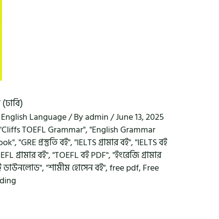
 (ঢাবি)
,
English Language
/ By
admin
/
June 13, 2025
"Cliffs TOEFL Grammar"
,
"English Grammar
ook"
,
"GRE প্রস্তুতি বই"
,
"IELTS গ্রামার বই"
,
"IELTS বই
EFL গ্রামার বই"
,
"TOEFL বই PDF"
,
"ইংরেজি গ্রামার
ই ডাউনলোড"
,
"শামীম হোসেন বই"
,
free pdf
,
Free
ading