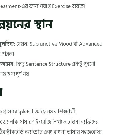
sessment-এর জন্য পর্যাপ্ত Exercise রয়েছে।
য়নের স্থান
ুপস্থিত
: যেমন, Subjunctive Mood বা Advanced
ে পারত।
র অভাব
: কিছু Sentence Structure একটু পুরনো
ঞ্জস্যপূর্ণ নয়।
ন
গ্রামারে দুর্বলতা আছে এমন শিক্ষার্থী,
এবং এমনকি সাধারণ ইংরেজি শিখতে চাওয়া ব্যক্তিদের
র স্ট্রাকচার্ড অ্যাপ্রোচ এবং বাংলা ভাষায় সহজবোধ্য