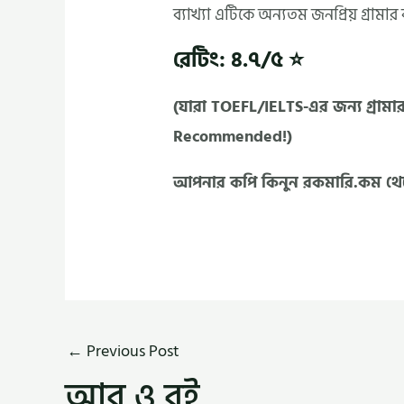
ব্যাখ্যা এটিকে অন্যতম জনপ্রিয় গ্রামার 
রেটিং: ৪.৭/৫ ⭐
(যারা TOEFL/IELTS-এর জন্য গ্রামা
Recommended!)
আপনার কপি কিনুন রকমারি.কম থ
←
Previous Post
আর ও বই