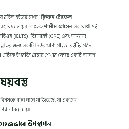
য় রচিত বইয়ের মধ্যে
“ক্লিফস টোফেল
িশ্ববিদ্যালয়ের শিক্ষক
শামীম হোসেন
-এর লেখা এই
িএস (IELTS), জিআরই (GRE) এবং অন্যান্য
রস্তুতির জন্য একটি নির্ভরযোগ্য গাইড। বইটির গঠন,
ণ এটিকে ইংরেজি গ্রামার শেখার ক্ষেত্রে একটি আদর্শ
য়বস্তু
ূর্ণ বিষয়কে ধাপে ধাপে সাজিয়েছে, যা একজন
্যন্ত নিয়ে যায়।
 সহজভাবে উপস্থাপন