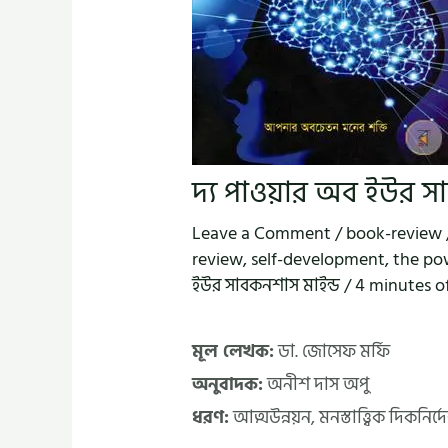
দ্য পাওয়ার অব ইউর স
Leave a Comment
/
book-review
review
,
self-development
,
the po
ইউর সাবকনশাস মাইন্ড
/
4 minutes o
মূল লেখক:
ডা. জোসেফ মর্ফি
অনুবাদক:
অনীশ দাস অপু
ধরণ:
আত্মউন্নয়ন, মনস্তাত্ত্বিক দিকনির্