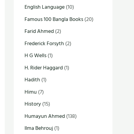
English Language
(10)
Famous 100 Bangla Books
(20)
Farid Ahmed
(2)
Frederick Forsyth
(2)
H G Wells
(1)
H. Rider Haggard
(1)
Hadith
(1)
Himu
(7)
History
(15)
Humayun Ahmed
(138)
Ilma Behrouj
(1)