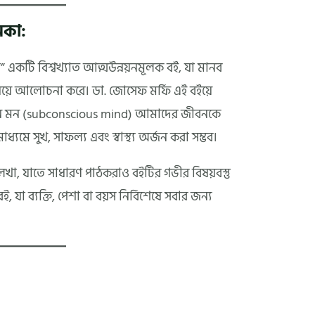
িকা:
” একটি বিশ্বখ্যাত আত্মউন্নয়নমূলক বই, যা মানব
 নিয়ে আলোচনা করে। ডা. জোসেফ মর্ফি এই বইয়ে
তন মন (subconscious mind) আমাদের জীবনকে
্যমে সুখ, সাফল্য এবং স্বাস্থ্য অর্জন করা সম্ভব।
েখা, যাতে সাধারণ পাঠকরাও বইটির গভীর বিষয়বস্তু
া ব্যক্তি, পেশা বা বয়স নির্বিশেষে সবার জন্য