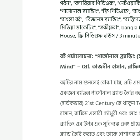
গঠন"
,
"ক্যারিয়ার পিডিএফ"
,
"নেটওয়ার্ক
"পার্সোনাল ব্র্যান্ডিং"
,
"ফ্রি পিডিএফ"
,
"বাং
"বাংলা বই"
,
"বিজনেস ব্র্যান্ডিং"
,
"ব্যক্তি
মিডিয়া মার্কেটিং"
,
"স্বকীয়তা"
,
bangla
House
,
ফ্রি পিডিএফ হাউস
/
3 minute
বই পর্যালোচনা: “পার্সোনাল ব্র্যান্ড
Mind” – মো. তাজদীন হাসান, রাফিদ
বইটির নাম শুনলেই বোঝা যায়, এটি এমন
একজন ব্যক্তির পার্সোনাল ব্র্যান্ড তৈরি
(হার্ডকভার) 21st Century তে থাকুন
হাসান, রাফিদ এলাহী চৌধুরী এবং মোঃ স
ব্র্যান্ডিং এর উপর এক সুবিন্যস্ত এবং প
ব্র্যান্ড তৈরি করতে এবং তাকে পেশাগ