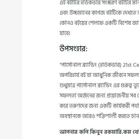
এই বইটির হার্ডকভার সংস্করণ বইটির ম
এবং উচ্চমানের কাগজ বইটিকে দেখতে অত
কোনও বইয়ের শেলফে একটি বিশেষ জায়
যাবে।
উপসংহার:
“পার্সোনাল ব্র্যান্ডিং (হার্ডকভার) 21
অপরিহার্য বই যা আধুনিক জীবনে সফলতা
শুধুমাত্র পার্সোনাল ব্র্যান্ডিং এর গুরুত
সফলতা অর্জনের জন্য প্রয়োজনীয় সব ক
করে তরুণদের জন্য একটি কার্যকরী পথনি
অবস্থানকে আরও শক্তিশালী করতে চান
আপনার কপি কিনুন রকমারি.কম থ