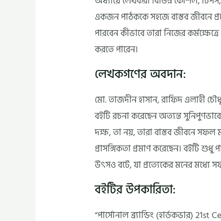
অধ্যায়ে লেখকরা বিভিন্ন কৌশল, টিপস,
একজন পাঠককে সহজে বাস্তব জীবনে প্রয
পারবেন কীভাবে তারা নিজের কর্মক্ষেত্রে 
করতে পারেন।
লেখকগণের অবদান:
মো. তাজদীন হাসান, রাফিদ এলাহী চৌ
বইটি রচনা করেছেন অত্যন্ত সুনিপুণভাবে। ত
দক্ষ, তা নয়, তারা বাস্তব জীবনে সফল
প্রাসঙ্গিকতা প্রমাণ করেছেন। বইটি শুধু 
উৎসও বটে, যা প্রত্যেকের মনের মধ্যে
বইটির উপকারিতা:
“পার্সোনাল ব্র্যান্ডিং (হার্ডকভার) 21