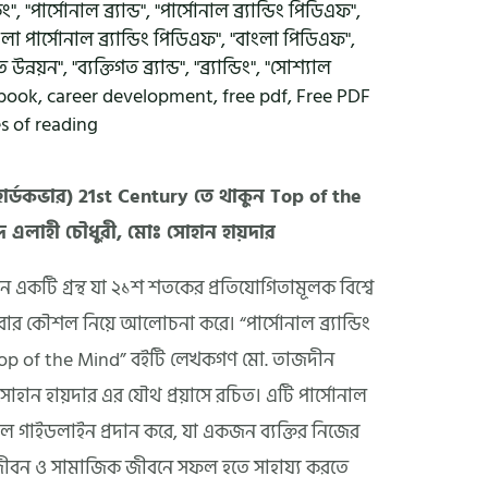
িং"
,
"পার্সোনাল ব্র্যান্ড"
,
"পার্সোনাল ব্র্যান্ডিং পিডিএফ"
,
লা পার্সোনাল ব্র্যান্ডিং পিডিএফ"
,
"বাংলা পিডিএফ"
,
গত উন্নয়ন"
,
"ব্যক্তিগত ব্র্যান্ড"
,
"ব্র্যান্ডিং"
,
"সোশ্যাল
 book
,
career development
,
free pdf
,
Free PDF
s of reading
িং (হার্ডকভার) 21st Century তে থাকুন Top of the
 এলাহী চৌধুরী, মোঃ সোহান হায়দার
 একটি গ্রন্থ যা ২১শ শতকের প্রতিযোগিতামূলক বিশ্বে
 করার কৌশল নিয়ে আলোচনা করে। “পার্সোনাল ব্র্যান্ডিং
 Top of the Mind” বইটি লেখকগণ মো. তাজদীন
োহান হায়দার এর যৌথ প্রয়াসে রচিত। এটি পার্সোনাল
্রাঞ্জল গাইডলাইন প্রদান করে, যা একজন ব্যক্তির নিজের
ত জীবন ও সামাজিক জীবনে সফল হতে সাহায্য করতে