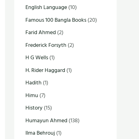
English Language
(10)
Famous 100 Bangla Books
(20)
Farid Ahmed
(2)
Frederick Forsyth
(2)
H G Wells
(1)
H. Rider Haggard
(1)
Hadith
(1)
Himu
(7)
History
(15)
Humayun Ahmed
(138)
Ilma Behrouj
(1)