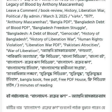
Legacy of Blood by Anthony Mascarenhas)
Leave a Comment
/
book-review
,
History
,
Liberation War
,
Political
/ By
admin
/
March 3, 2025
/
"১৯৭১"
,
"1971"
,
"Anthony Mascarenhas"
,
"Bangla PDF"
,
"Bangladesh Debt
of Blood PDF"
,
"Bangladesh Freedom Struggle"
,
"Bangladesh: A Debt of Blood"
,
"Genocide"
,
"History of
Bangladesh"
,
"History of Liberation War"
,
"Human Rights
Violation"
,
"Liberation War PDF"
,
"Pakistani Atrocities"
,
"War of Liberation"
,
"অ্যান্থনি মাসকারেনহাস"
,
"গণহত্যা"
,
"পাকিস্তানি অত্যাচার"
,
"ফ্রি পিডিএফ"
,
"বাংলা পিডিএফ"
,
"বাংলা বই"
,
"বাংলাদেশ- রক্তের ঋণ পিডিএফ"
,
"বাংলাদেশ- রক্তের ঋণ"
,
"বাংলাদেশের ইতিহাস"
,
"বাংলাদেশের স্বাধীনতা সংগ্রাম"
,
"মানবাধিকার লঙ্ঘন"
,
"মুক্তিযুদ্ধ পিডিএফ"
,
"মুক্তিযুদ্ধ"
,
"মুক্তিযুদ্ধের
ইতিহাস"
,
bangla book
,
free pdf
,
Free PDF House
,
ফ্রি পিডিএফ
হাউস
/
3 minutes of reading
বই পর্যালোচনা: “বাংলাদেশ- রক্তের ঋণ” – অ্যান্থনি মাসকারেনহাস
বইটির নাম
“বাংলাদেশ- রক্তের ঋণ”
শুনলেই পাঠক বুঝতে পারেন যে