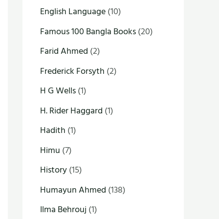
English Language
(10)
Famous 100 Bangla Books
(20)
Farid Ahmed
(2)
Frederick Forsyth
(2)
H G Wells
(1)
H. Rider Haggard
(1)
Hadith
(1)
Himu
(7)
History
(15)
Humayun Ahmed
(138)
Ilma Behrouj
(1)