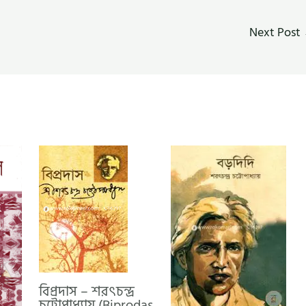
Next Post
বিপ্রদাস – শরৎচন্দ্র
চট্টোপাধ্যায় (Biprodas