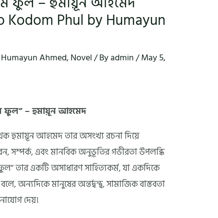
দম ফুল – হুমায়ূন আহমেদ
yo Kodom Phul by Humayun
,
Humayun Ahmed
,
Novel
/ By
admin
/
May 5,
ম ফুল” – হুমায়ূন আহমেদ
েখক হুমায়ূন আহমেদ তার অসংখ্য রচনা দিয়ে
ন, সম্পর্ক, এবং মানবিক অনুভূতির গভীরতা উপলব্ধি
 ফুল” তার একটি অসাধারণ সাহিত্যকর্ম, যা একদিকে
বলে, অন্যদিকে মানুষের অন্তর্দ্বন্দ্ব, সামাজিক বাস্তবতা
নোযোগ দেয়।