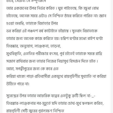
হইবে, সেজন্য সে সম্পূর্ণরূপে
আর একজনের উপর নির্ভর করিত । ঘুম পাইতেছে, কি ক্ষুধা বোধ
হইতেছে, অনেক সময় এটাও সে নিশ্চিত ঠাহর করিতে পারিত না। জ্ঞান
হওয়া অবধি, তাহাকে বিমাতার উপর
ভর করিয়া এই পঞ্চদশ বর্ষ কাটাইতে হইয়াছে । সুতরাং বিমাতাকে
তাহার জন্য অনেক কাজ করিতে হয়। চব্বিশ ঘণ্টার মধ্যে বাইশ ঘণ্টা
তিরস্কার, অনুযোগ, লাঞ্কনা, তাড়না,
মুখবিকৃতি, এততিন্ন পরীক্ষার বৎসর, পূর্ব হইতেই তাহাকে সমস্ত রাত্রি
সজাগ রাখিবার জন্য তাহার নিজের নিদ্রাসুখ বিসর্জন দিতে হইত ।
আহা, সপত্বীপুত্রের জন্য কে কবে এত
করিয়া থাকে! পাড়া-প্রতিবাসীরা একমুখে রায়গৃহিণীর সুখ্যাতি না করিয়া
উঠিতে পারে না।
সুরেন্দ্রের উপর তাহার আন্তরিক যত্বের এতটুকু ক্রটি ছিল না-_-
তিরঙ্কার-লাঞ্কনার পর-মুহূর্তে যদি তাহার চোখ-মুখ ছলছল করিত,
রায়গৃহিণী সেটি জ্বরের পূর্বলক্ষণ নিশ্চিত