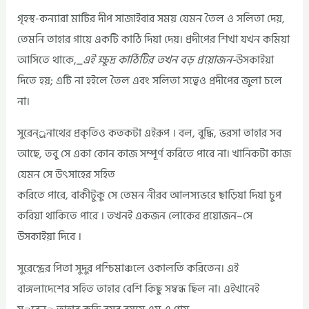
গৃহস্থ-কন্যারা মাটির দীপ সাজাইবার সময় যেমন তৈল ও সলিতা দেয়,
তেমনি তাহার গায়ে একটি কাঠি দিয়া দেয়। প্রদীপের শিখা যখন কমিয়া
আসিতে থাকে,
_এই ক্ষুদ্র কাঠিটির তখন বড় প্রয়োজন-
উসকাইয়া
দিতে হয়; এটি না হইলে তৈল এবং সলিতা সত্বেও প্রদীপের জুলা চলে
না।
সুরেন্্রনাথের প্রকৃতিও কতকটা এইরূপ । বল, বুদ্ধি, ভরসা তাহার সব
আছে, তবু সে একা কোন কাজ সম্পূর্ণ করিতে পারে না। খানিকটা কাজ
যেমন সে উৎসাহের সহিত
করিতে পারে, বাকীটুকু সে তেমন নীরব আলস্যভরে ছাড়িয়া দিয়া চুপ
করিয়া থাকিতে পারে । তখনই একজন লোকের প্রয়োজন–সে
উসকাইয়া দিবে ।
সুরেন্দ্রের পিতা সুদুর পশ্চিমাঞ্চলে ওকালতি করিতেন। এই
বাঙ্গলাদেশের সহিত তাহার বেশি কিছু সম্বন্ধ ছিল না। এইখানেই