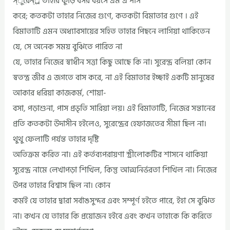
স্ুরেন্্র তাহার কুড়ি বসর বয়সে এম এ পাস
করে; কতকটা তাহার নিজের গুণে, কতকটা বিমাতার গুণে । এই
বিমাতাটি এমন অধ্যাবসায়ের সহিত তাহার পিছনে লাগিয়া থাকিতেন
যে, সে অনেক সময় বুঝিতে পারিত না
যে, তাহার নিজের স্বাধীন সত্তা কিছু আছে কি না। সুরেন্দ্র বলিয়া কোন
স্বতন্ত্র জীব এ জগতে বাস করে, না এই বিমাতার ইচ্ছাই একটি মানুষের
আকার ধরিয়া কাজকর্ম, শোয়া-
বসা, পড়াশুনা, পাস প্রভৃতি সারিয়া লয়। এই বিমাতাটি, নিজের সন্তানের
প্রতি কতকটা উদাসীন হইলেও, সুরেন্দ্রের হেফাজতের সীমা ছিল না।
থুথু ফেলাটি পর্যন্ত তাহার দৃষ্টি
অতিক্রম করিত না। এই কর্তব্যপরায়ণা স্ত্রীলোকটির শাসনে থাকিয়া
সুরেন্দ্র নামে লেখাপড়া শিখিল, কিন্তু আত্মনির্ভরতা শিখিল না। নিজের
উপর তাহার বিশ্বাস ছিল না। কোন
কর্মই যে তাহার দ্বারা সর্বাঙসুন্দর এবং সম্পূর্ণ হইতে পারে, ইহা সে বুঝিত
না। কখন যে তাহার কি প্রয়োজন হইবে এবং কখন তাহাকে কি করিতে