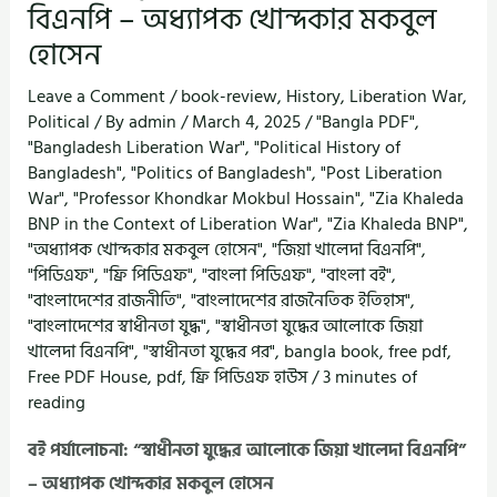
বিএনপি – অধ্যাপক খোন্দকার মকবুল
হোসেন
Leave a Comment
/
book-review
,
History
,
Liberation War
,
Political
/ By
admin
/
March 4, 2025
/
"Bangla PDF"
,
"Bangladesh Liberation War"
,
"Political History of
Bangladesh"
,
"Politics of Bangladesh"
,
"Post Liberation
War"
,
"Professor Khondkar Mokbul Hossain"
,
"Zia Khaleda
BNP in the Context of Liberation War"
,
"Zia Khaleda BNP"
,
"অধ্যাপক খোন্দকার মকবুল হোসেন"
,
"জিয়া খালেদা বিএনপি"
,
"পিডিএফ"
,
"ফ্রি পিডিএফ"
,
"বাংলা পিডিএফ"
,
"বাংলা বই"
,
"বাংলাদেশের রাজনীতি"
,
"বাংলাদেশের রাজনৈতিক ইতিহাস"
,
"বাংলাদেশের স্বাধীনতা যুদ্ধ"
,
"স্বাধীনতা যুদ্ধের আলোকে জিয়া
খালেদা বিএনপি"
,
"স্বাধীনতা যুদ্ধের পর"
,
bangla book
,
free pdf
,
Free PDF House
,
pdf
,
ফ্রি পিডিএফ হাউস
/
3 minutes of
reading
বই পর্যালোচনা: “স্বাধীনতা যুদ্ধের আলোকে জিয়া খালেদা বিএনপি”
– অধ্যাপক খোন্দকার মকবুল হোসেন