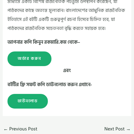
মাধ্যমে একটি বিশেষ রাজনৈতিক পটভূমি উপস্থাপন করেছেন, যা
পাঠকদের কাছে অত্যন্ত মূল্যবান। বাংলাদেশের আধুনিক রাজনৈতিক
ইতিহাসে এই বইটি একটি গুরুত্বপূর্ণ রচনা হিসেবে চিহ্নিত হবে, যা
পাঠকদের রাজনৈতিক সচেতনতা বৃদ্ধি করতে সহায়ক হবে।
আপনার কপি কিনুন রকমারি.কম থেকে–
অর্ডার করুন
এবং
বইটির ফ্রি সফট কপি ডাউনলোড করুন এখানে-
ডাউনলোড
←
Previous Post
Next Post
→