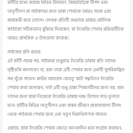
বইটির মধ্যে রয়েছে বিভিন্ন উদাহরণ, বিষয়ভিত্তিক টিপস এবং
অনুশীলন যা পাঠকদের জন্য ভাষা শেখাকে আরও সহজ এবং
কার্যকরী করে তোলে। লেখক প্রতিটি অধ্যায়ে ভাষার মৌলিক
কাঠামো সঠিকভাবে বুঝিয়ে দিয়েছেন, যা ইংরেজি শেখার প্রক্রিয়াটিকে
আরও প্রাসঙ্গিক ও উপভোগ্য করেছে।
পাঠকের প্রতি প্রভাব:
এই বইটি পড়ার পর, পাঠকরা শুধুমাত্র ইংরেজি ভাষার প্রতি তাদের
দৃষ্টিভঙ্গি বদলাবেন না, বরং তারা এটি শেখার জন্য একটি সুপরিকল্পিত
পথ খুঁজে পাবেন। ফরিদ আহমেদ যেহেতু স্মার্ট পদ্ধতিতে ইংরেজি
শেখার কথা বলেছেন, তাই এটি শুধু ভাষা শিক্ষার্থীদের জন্য নয়, বরং
তাদের জন্য যারা নিজেকে ইংরেজি ভাষায় দক্ষ হিসেবে গড়ে তুলতে
চান। বইটির বিভিন্ন অনুশীলন এবং বাস্তব জীবনে প্রয়োগযোগ্য টিপস
থেকে পাঠকরা শেখার জন্য এক নতুন দিকনির্দেশনা পাবেন।
এছাড়া, যারা ইংরেজি শেখার ক্ষেত্রে অনেকদিন ধরে সংগ্রাম করছেন,