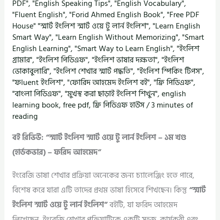
PDF"
,
"English Speaking Tips"
,
"English Vocabulary"
,
"Fluent English"
,
"Forid Ahmed English Book"
,
"Free PDF
House" "স্মার্ট ইংলিশ স্মার্ট ওয়ে টু লার্ন ইংলিশ"
,
"Learn English
Smart Way"
,
"Learn English Without Memorizing"
,
"Smart
English Learning"
,
"Smart Way to Learn English"
,
"ইংলিশ
গ্রামার"
,
"ইংলিশ পিডিএফ"
,
"ইংলিশ ভাষার দক্ষতা"
,
"ইংলিশ
ভোকাবুলারি"
,
"ইংলিশ শেখার স্মার্ট পদ্ধতি"
,
"ইংলিশ স্পিকিং টিপস"
,
"ফluent ইংলিশ"
,
"ফোরিদ আহমেদ ইংলিশ বই"
,
"ফ্রি পিডিএফ"
,
"বাংলা পিডিএফ"
,
"মুখস্থ করা ছাড়াই ইংলিশ শিখুন"
,
english
learning book
,
free pdf
,
ফ্রি পিডিএফ হাউস
/
3 minutes of
reading
বই রিভিউ: “স্মার্ট ইংলিশ স্মার্ট ওয়ে টু লার্ন ইংলিশ – ১ম খণ্ড
(হার্ডকভার) – ফরিদ আহমেদ”
ইংরেজি ভাষা শেখার প্রক্রিয়া অনেকের জন্য চ্যালেঞ্জিং হতে পারে,
বিশেষ করে যারা এটি তাদের প্রথম ভাষা হিসেবে শিখছেন। কিন্তু
“স্মার্ট
ইংলিশ স্মার্ট ওয়ে টু লার্ন ইংলিশ”
বইটি, যা ফরিদ আহমেদ
লিখেছেন, ইংরেজি শেখার প্রক্রিয়াটিকে একটি সহজ, কার্যকরী এবং