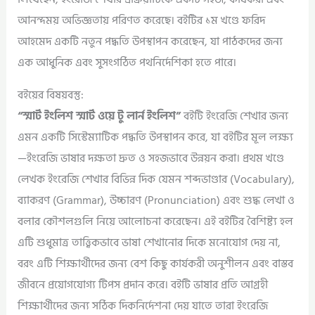
আনন্দময় অভিজ্ঞতায় পরিণত করেছে। বইটির ১ম খণ্ডে ফরিদ
আহমেদ একটি নতুন পদ্ধতি উপস্থাপন করেছেন, যা পাঠকদের জন্য
এক আধুনিক এবং সুসংগঠিত পথনির্দেশিকা হতে পারে।
বইয়ের বিষয়বস্তু:
“স্মার্ট ইংলিশ স্মার্ট ওয়ে টু লার্ন ইংলিশ”
বইটি ইংরেজি শেখার জন্য
এমন একটি সিস্টেম্যাটিক পদ্ধতি উপস্থাপন করে, যা বইটির মূল লক্ষ্য
—ইংরেজি ভাষার দক্ষতা দ্রুত ও সহজভাবে উন্নয়ন করা। প্রথম খণ্ডে
লেখক ইংরেজি শেখার বিভিন্ন দিক যেমন শব্দভাণ্ডার (Vocabulary),
ব্যাকরণ (Grammar), উচ্চারণ (Pronunciation) এবং শুদ্ধ লেখা ও
বলার কৌশলগুলি নিয়ে আলোচনা করেছেন। এই বইটির বৈশিষ্ট্য হল
এটি শুধুমাত্র তাত্ত্বিকভাবে ভাষা শেখানোর দিকে মনোযোগ দেয় না,
বরং এটি শিক্ষার্থীদের জন্য বেশ কিছু কার্যকরী অনুশীলন এবং বাস্তব
জীবনে প্রয়োগযোগ্য টিপস প্রদান করে। বইটি ভাষার প্রতি আগ্রহী
শিক্ষার্থীদের জন্য সঠিক দিকনির্দেশনা দেয় যাতে তারা ইংরেজি