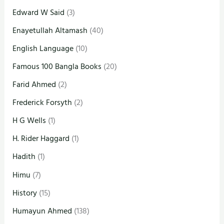
Edward W Said
(3)
Enayetullah Altamash
(40)
English Language
(10)
Famous 100 Bangla Books
(20)
Farid Ahmed
(2)
Frederick Forsyth
(2)
H G Wells
(1)
H. Rider Haggard
(1)
Hadith
(1)
Himu
(7)
History
(15)
Humayun Ahmed
(138)