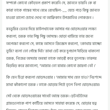
সম্পর্কে কোনো কৌত্হল প্রকাশ করেনি সে, জানতে চায়নি কে বা
কারা তাকে গাছের সাথে বেধে রেখেছিল-__ যেচে পড়ে কিছু জানতে
চাওয়া ভালো চোখে দেখে না আফ্রিকান উপজাতির লোকজন ।
বনভূমির ভেতর দিয়ে মাইলখানেক আসার পর ঘোড়সওয়ার লক্ষ্য
করলো, ডমরু তার পিছু পিছু আসছে। ঘোড়া থামিয়ে তার জন্যে
অপেক্ষা করলো সে, কাছে আসতে জিজ্ঞেস করলো, ‘কোথায় যাচ্ছো
তুমি? বলো তো পৌছে দিই।‘ মাথা হেট করে চুপচাপ দাঁড়িয়ে থাকলো
ডমরু, নিজের অসহায় অবস্থা তাকে আড়ষ্ট করে তুলেছে। তারপর
বিড়বিড় করে জানালো, “আমার তো যাবার কোনো জায়গা নেই ।’
কি যেন চিত্তা করলো ঘোড়সওয়ার । ‘আমার সাথ যেত চাও? নিঃশব্দে
মাথা ঝাঁকালো ডমরু ৷ তাকে ঘোড়ার পিঠে তৃলে নিলা ঘোড়সওয়ার।
সেই থেকে ঘোড়সওয়ারের সাথেই আছে ডমরু। হ্টেনটটদের
গ্রামগুলোকে পাশ কাটিয়ে আসতে সাহাযা করেছে সে, ঘোড়ার যত্ন