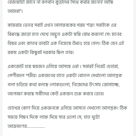
বেজন্মাটা জানে না বলবান কুত্তাদের সিধে করার জন্যেই আছি
আমরা”।
কামরার ভেতর সবাই এখন আগন্তবকের পরম শক্র! সবাইকে ওর
বিরুদ্ধে জড়ো হতে দেখে অদ্ভুত একটা স্বস্তি বোধ করলো সে। মনের
বিষন্ন এবং কাতর ভাবটা এক নিমেষে উধাও হয়ে গেল। ঠিক যেন এই
রকম একটা কিছুরই দরকার ছিল তার।
একজোট হয়ে ছয়জন এগিয়ে আসছে ওরা । সবারই নিরেট চেহারা,
পেশীবহল শরীর। একজনের হাতে একটা বোতল দেখালো আগন্তুক
গলা চড়িয়ে কথা বলছে লোকগুলো, নিজেদের উৎসাহ জোগাচ্ছে,
অপেক্ষা করছে সঙ্গীদের কেউ একজন শুরু করবে ভেবে।
চোখের কোণ দিয়ে একজনকে এগিয়ে আসতে দেখলো আগন্তুক। ঠিক
সময়ে পিছন দিকে লাফ দিয়ে সরে এলো সে, হাত দুটো
আক্রমণের……………