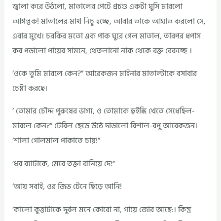
জ্বালা করে উঠলো, মাতালের পেটে প্রচণ্ড একটা ঘুসি মারলো
আগন্তুক! মাতালের মাথ নিচু হচ্ছে, আবার তাকে আঘাত করলো সে,
এবার মুখে। চরকির মতো এক পাক ঘুরে গেল মাতাল, তারপর ধপাস
কর পড়ালো পায়ের সামনে, থেতলানো নাক থেকে রক্ত বেরুচ্ছে ।
‘ওকে তুমি মারলে কেন?” আরেকজন মাইনার মাতাল্টাকে বসাবার
চেষ্টা করছে।
‘ তোমার চৌদ্দ পুরুষের ভাগ্য, ও তোমাকে হুইস্কি খেতে সেধেছিল-
মারলে কেন?” টেবিল ছেড়ে উঠে দাড়ালো বিশাল-বপু আরেকজন।
‘শালা গোলমাল পাকাতে চায়!”
‘ধর ব্যাটাকে, মেরে তক্তা বানিয়ে দে!”
‘আয় সবাই, ওর জিভ টেনে ছিড়ে আনি!
‘কালো কুত্তাটাকে দুর্বল মনে কোরো না, গায়ে জোর আছে:। কিন্তু