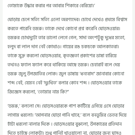
তোমাকে উদ্ধার করার পর আবার শিকারে বেরিয়ো।’
ঘোড়ায় চেপে সত্যি সত্যি এলো অরণ্যদেব। চোখে দেখেও প্রথমে বিশ্বাস
করতে পারেনি ডমরু। তাকে দেখে কোনো প্রশ্ন করেনি ঘোড়সওয়ার।
ডমরুর চোখদুটো তার ভালো লেগে গেল, সাদা অংশটুকু দুধের মতো,
হলুদ বা লাল দাগ নেই কোথাও। গায়ের রঙ চকচকে আলকাতরা।
তাকে মুক্ত করলো ঘোড়সওয়ার, কৃতজ্ঞতা প্রকাশের ভাষা হারিয়ে
তখনও ফ্যাল ফ্যাল করে থাকিয়ে আছে ডমরু। চেহারাই বলে দেয়
ডমরু জুলু উপজাতির লোক। জুল ভাষায় ‘ধন্যবাদ” জানাবার কোনো
শব্দ নেই, যেমন নেই ‘দুঃখিত’ বলার কোন শব্দ । ঘোড়সওয়ার তাকে
জিজ্ঞেস করলো, ‘তোমার নাম কি?”
‘ডমরু,’ বললো সে। ঘোড়সওয়ারকে পাশ কাটিয়ে এগিয়ে এসে ঘোড়ার
লাগাম ধরলো। ‘আপনার ঘোড়া পানি খাবে,’ বলে বনভূমির ভেতর দিয়ে
হাঁটা ধরলো নালার দিকে । ঘোড়সওয়ার বুঝলো, উপকারের প্রতিদান
দিতে চাইছে লোকটা। শুধু পানিই খাওয়ালো না, ঘোড়ার জন্য ঘাসও