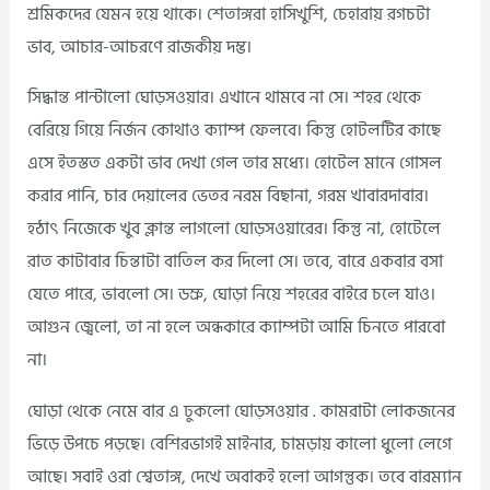
শ্রমিকদের যেমন হয়ে থাকে। শেতাঙ্গরা হাসিখুশি, চেহারায় রগচটা
ভাব, আচার-আচরণে রাজকীয় দম্ভ।
সিদ্ধান্ত পান্টালো ঘোড়সওয়ার। এখানে থামবে না সে। শহর থেকে
বেরিয়ে গিয়ে নির্জন কোথাও ক্যাম্প ফেলবে। কিন্তু হোটলটির কাছে
এসে ইতস্তত একটা ভাব দেখা গেল তার মধ্যে। হোটেল মানে গোসল
করার পানি, চার দেয়ালের ভেতর নরম বিছানা, গরম খাবারদাবার।
হঠাৎ নিজেকে খুব ক্লান্ত লাগলো ঘোড়সওয়ারের। কিন্তু না, হোটেলে
রাত কাটাবার চিন্তাটা বাতিল কর দিলো সে। তবে, বারে একবার বসা
যেতে পারে, ভাবলো সে। ডম্রু, ঘোড়া নিয়ে শহরের বাইরে চলে যাও।
আগুন জ্বেলো, তা না হলে অন্ধকারে ক্যাম্পটা আমি চিনতে পারবো
না।
ঘোড়া থেকে নেমে বার এ ঢুকলো ঘোড়সওয়ার . কামরাটা লোকজনের
ভিড়ে উপচে পড়ছে। বেশিরভাগই মাইনার, চামড়ায় কালো ধুলো লেগে
আছে। সবাই ওরা শ্বেতাঙ্গ, দেখে অবাকই হলো আগন্তুক। তবে বারম্যান