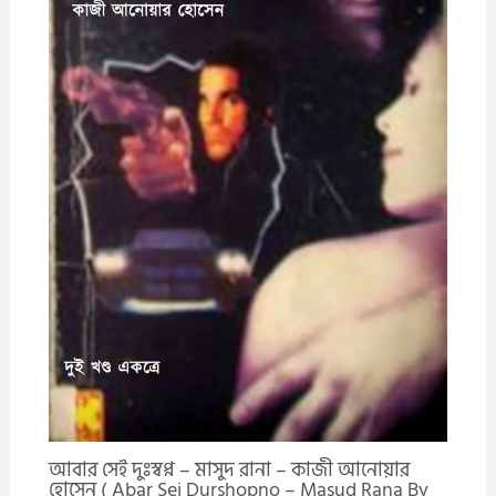
আবার সেই দুঃস্বপ্ন – মাসুদ রানা – কাজী আনোয়ার
হোসেন ( Abar Sei Durshopno – Masud Rana By