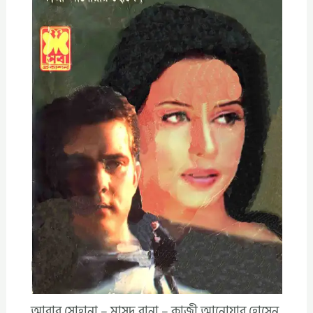
আবার সোহানা – মাসুদ রানা – কাজী আনোয়ার হোসেন