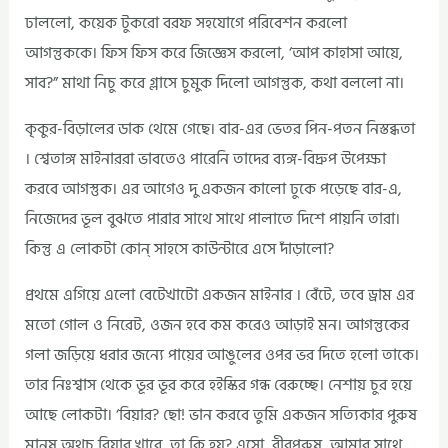
ঢাললো, কয়েক টুকরো বরফ সহযোগে পরিবেশন করলো
আগন্তুককে। ফিস ফিস করে জিজ্ঞেস করলো, ‘আপ কাহাসা আয়ে,
সাব?” মাথা নিচু করে গ্লাসে চুমুক দিলো আগন্তুক, কথা বললো না।
কৃকুর-বিড়ালের ডাক থেমে গেছে। বার-এর ভেতর পিন-পতন নিস্তব্ধতা
। শ্বেতাঙ্গ মাইনাররা ভাবতেও পারেনি তাদের ব্যঙ্গ-বিদ্রুপ উপেক্ষা
করবে আগস্তুক। এর আগেও দু একজন কালো ঢুকে পড়েছে বার-এ,
নিজেদের ভূল বুঝতে পারার সাথে সাথে পালাতে দিশে পায়নি তারা।
কিন্তু এ লোকটা কোন্‌ সাহসে কাউন্টারে এসে দাঁড়ালো?
প্রথমে এগিয়ে এলো বেটেখাটো একজন মাইনার । বেঁটে, তবে ড্রাম এর
মতো গোল ও নিরেট, ওজন হবে কম করেও আড়াই মন। আগন্তুকের
গলা জড়িয়ে ধরার জন্যে পায়ের আঙুলের ওপর ভর দিতে হলো তাকে।
তার নিঃশ্বাস থেকে ভূর ভূর করে হইস্কির গন্ধ বেরুচ্ছে। নেশায় চুর হয়ে
আছে লোকটা। ‘বিয়ার? ছো! ভান করবে তুমি একজন সত্যিকার পুরুষ
মানুষ অথচ বিয়ার খাবে, তা কি হয়? এসো, বীরপুরুষ, আমার সাথে