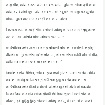
ও বুঝেছি, আমার রঙ তোমার পছন্দ হয়নি। তুমি আমাকে ঘৃণা করো!
আমার এই সাদা মুখ তোমার পছন্দ নয়! চিবুকটা আগন্তুকের মুখের
সামনে তুলে ঘষে দেয়ার চেষ্টা করলো মাতাল।
নিজেকে অনেক কষ্টে শান্ত রাখলো আগন্তুক। ‘সরে যাও,” মৃদু কণ্ঠে
বললো সে। ‘আমার সাথে লাগতে এসো না।”
কাউন্টারের ওপর সজোরে চাপড় মারলো মাতাল। ‘কৈরালা, লড়াকু
ষাঁড়টাকে- দুই আউন্স হুইস্কি দাও। না, চার আউন্স। ব্যাটা যদি না খায়,
আমি ওর গলায় জোর করে ঢেলে দেবো ।”
কৈরালার হাত কাঁপছে, তার বাড়িয়ে দেয়া গ্লাসটা নিঃশব্দে প্রত্যাখ্যান
করলো আগন্তুক। নিজের গ্লাসটা এক চুমুকে শেষ করলো সে,
কাউন্টারের ওপর টাকা রাখলো, তারপর ঘুরে পা বাড়ালো দরজার
দিকে। কৈরালার হাত থেকে গ্রাসটা ছোঁ দিয়ে তুলে নিলো মাতাল
গরিলা, হুইক্কিটুকু ছুঁড়ে মারলো আগন্তুকের মুখে । চোখে লাগতেই