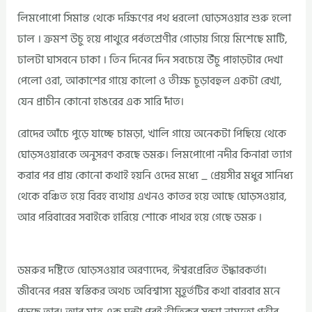
লিমপোপো সিমান্ত থেকে দক্ষিণের পথ ধরলো ঘোড়সওয়ার শুরু হলো
ঢাল । ক্রমশ উচু হয়ে পাথুরে পর্বতশ্রেণীর গোড়ায় গিয়ে মিশেছে মাটি,
ঢালটা ঘাসবনে ঢাকা । তিন দিনের দিন সবচেয়ে উঁচু পাহাড়টার দেখা
পেলো ওরা, আকাশের গায়ে কালো ও তীক্ষ চুড়াবহুল একটা রেখা,
যেন প্রাচীন কোনো হাঙরের এক সারি দাঁত।
রোদের আঁচে পুড়ে যাচ্ছে চামড়া, খালি গায়ে অনেকটা পিছিয়ে থেকে
ঘোড়সওয়ারকে অনুসরণ করছে ডমরু। লিমপোপো নদীর কিনারা ত্যাগ
করার পর প্রায় কোনো কথাই হয়নি ওদের মধ্যে _ প্রেয়সীর মধুর সানিধ্য
থেকে বঞ্চিত হয়ে বিরহ ব্যথায় এখনও কাতর হয়ে আছে ঘোড়সওয়ার,
আর পরিবারের সবাইকে হারিয়ে শোকে পাথর হয়ে গেছে ডমরু ৷
ডমরুর দষ্টিতে ঘোড়সওয়ার অরণ্যদেব, ঈশ্বরপ্রেরিত উদ্ধারকর্তা।
জীবনের পরম স্বস্তিকর অথচ অবিশ্বাস্য মুহূর্তটির কথা বারবার মনে