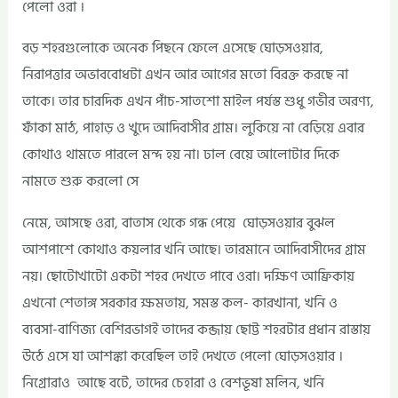
পেলো ওরা ।
বড় শহরগুলোকে অনেক পিছনে ফেলে এসেছে ঘোড়সওয়ার,
নিরাপত্তার অভাববোধটা এখন আর আগের মতো বিরক্ত করছে না
তাকে। তার চারদিক এখন পাঁচ-সাতশো মাইল পর্যস্ত শুধু গভীর অরণ্য,
ফাঁকা মাঠ, পাহাড় ও খুদে আদিবাসীর গ্রাম। লুকিয়ে না বেড়িয়ে এবার
কোথাও থামতে পারলে মন্দ হয় না। ঢাল বেয়ে আলোটার দিকে
নামতে শুরু করলো সে
নেমে, আসছে ওরা, বাতাস থেকে গন্ধ পেয়ে ঘোড়সওয়ার বুঝল
আশপাশে কোথাও কয়লার খনি আছে। তারমানে আদিবাসীদের গ্রাম
নয়। ছোটোখাটো একটা শহর দেখতে পাবে ওরা। দক্ষিণ আফ্রিকায়
এখনো শেতাঙ্গ সরকার ক্ষমতায়, সমস্ত কল- কারখানা, খনি ও
ব্যবসা-বাণিজ্য বেশিরভাগই তাদের কব্জায় ছোট্ট শহরটার প্রধান রাস্তায়
উঠে এসে যা আশঙ্কা করেছিল তাই দেখতে পেলো ঘোড়সওয়ার ।
নিগ্রোরাও আছে বটে, তাদের চেহারা ও বেশভূষা মলিন, খনি