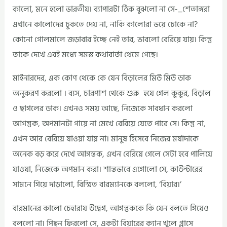
কালো, মনে হলো ভারতীয়। ব্যাপারটা ঠিক বুঝলো না সে-_শেতাঙ্গরা
এখানে কালোদের ঢুকতে দেয় না, নাকি কালোরা ভয়ে ঢোকে না?
কোনো গোলমালে জড়াবার ইচ্ছে নেই তার, ভাবলো বেরিয়ে যায়। কিন্তু
তাকে দেখে এরই মধ্যে সমস্ত কথাবার্তা থেমে গেছে।
মাইনারদের, এক কোণ থেকে কে যেন বিড়ালের মিউ মিউ ডাক
অনুকরণ করলো । ব্যস, চারপাশ থেকে শুরু হয়ে গেল কুকুর, বিড়াল
ও ছাগলের ডাক। এখনও সময় আছে, নিজেকে সাবধান করলো
আগন্তুক, অপমানটা গায়ে না মেখে বেরিয়ে যেতে পারে সে। কিন্তু না,
এখন আর বেরিয়ে যাওয়া যায় না। মানুষ হিসেবে নিজের মর্যাদাকে
অনেক বড় করে দেখে আগন্তক, এখন বেরিয়ে গেলে সেটা হবে পালিয়ে
যাওয়া, নিজেকে অপমান করা। শান্তভাবে এগোলো সে, কাউন্টারের
সামনে গিয়ে দাড়ালো, বিস্মিত বারম্যানকে বললো, ‘বিয়ার।’
বারমানের কালো চেহারায় উদ্বেগ, আগন্তুককে কি যেন বলতে গিয়েও
বললো না। পিছন ফিরলো সে, একটা বিয়ারের ক্যান খুলে গ্লাসে