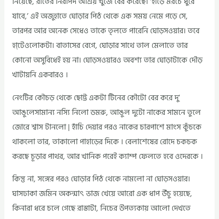
নিয়েছে, রাতের নিরাপদ আশ্রয় খুঁজে বের করেছে। ‘হাড়ে মরচে ধুরে
যাবে,’ এই অজুহাতে ঘোড়ার পিঠ থেকে এক সময় নেমে পড়ে সে,
তারপর আর অনেক সেধেও তাকে তৃলতে পারেনি ঘোড়সওয়ার। তবে
হা্টেওলোকটা। বাতাসের বেগে, ঘোড়ার সাথে তাল মেলাতে তার
কোনো অসুবিধেই হয় না। ঘোড়সওয়ারও অবশ্য তার ঘোড়াটাকে দৌড়
খাটায়নি একবারও ।‌
নেংটির কৌচড় থেকে ছোট্ট একটা টিনের কৌটো বের করে দু’
আঙুলেসামান্য নস্যি নিলো ডমরু, আঙুল দুটো নাকের সামনে তুলে
জোরে শ্বাস টানলো | হাঁচি দেয়ার পরও নাকের চারপাশে মাংস কুঁচকে
থাকলো তার, তাকালো পাহাড়ের দিকে । বেলাশেষের রোদে চকচক
করছে চূড়ার পাথর, আর খানিক পরেই ক্যাম্প ফেলতে হবে ওদেরকে ।
কিন্তু না, সঙ্গের পরও ঘোড়ার পিঠ থেকে নামলো না ঘোড়সওয়ার।
ঘাসঢাকা জমিন অকন্মাৎ ভাজ খেয়ে আরো এক ধাপ উঁচু হয়েছে,
কিনারা ধরে চলে গেছে রাস্তাটা, নিচের উপত্যকায় আলো দেখতে