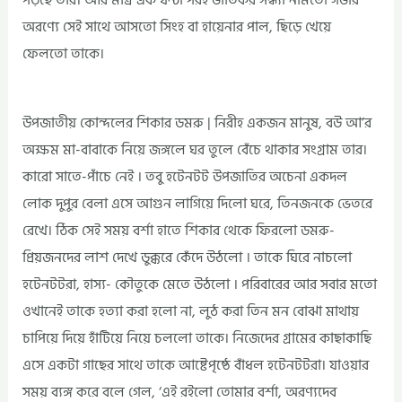
পড়ছে তার। আর মাত্র এক ঘন্টা পরই ভীতিকর সন্ধ্যা নামতো গভীর
অরণ্যে সেই সাথে আসতো সিংহ বা হায়েনার পাল, ছিড়ে খেয়ে
ফেলতো তাকে।
উপজাতীয় কোন্দলের শিকার ডমরু | নিরীহ একজন মানুষ, বউ আ’র
অক্ষম মা-বাবাকে নিয়ে জঙ্গলে ঘর তুলে বেঁচে থাকার সংগ্রাম তার।
কারো সাতে-পাঁচে নেই । তবু হটেনটট উপজাতির অচেনা একদল
লোক দুপুর বেলা এসে আগুন লাগিয়ে দিলো ঘরে, তিনজনকে ভেতরে
রেখে। ঠিক সেই সময় বর্শা হাতে শিকার থেকে ফিরলো ডমরু-
প্রিয়জনদের লাশ দেখে ডুক্করে কেঁদে উঠলো । তাকে ঘিরে নাচলো
হটেনটটরা, হাস্য- কৌতুকে মেতে উঠলো । পরিবারের আর সবার মতো
ওখানেই তাকে হত্যা করা হলো না, লুঠ করা তিন মন বোঝা মাথায়
চাপিয়ে দিয়ে হাঁটিয়ে নিয়ে চললো তাকে। নিজেদের গ্রামের কাছাকাছি
এসে একটা গাছের সাথে তাকে আষ্টেপৃষ্ঠে বাঁধল হটেনটটরা। যাওয়ার
সময় ব্যঙ্গ করে বলে গেল, ‘এই রইলো তোমার বর্শা, অরণ্যদেব