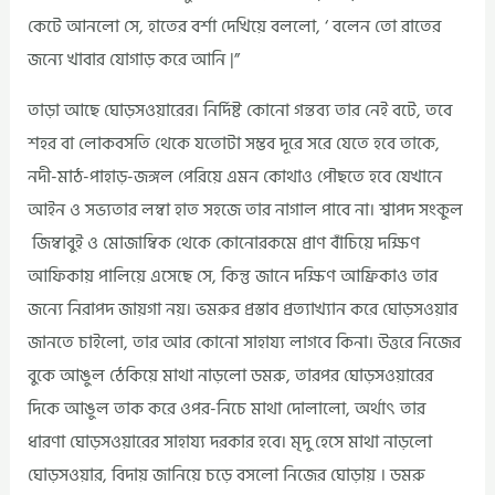
কেটে আনলো সে, হাতের বর্শা দেখিয়ে বললো, ‘ বলেন তো রাতের
জন্যে খাবার যোগাড় করে আনি |”
তাড়া আছে ঘোড়সওয়ারের। নির্দিষ্ট কোনো গন্তব্য তার নেই বটে, তবে
শহর বা লোকবসতি থেকে যতোটা সম্ভব দূরে সরে যেতে হবে তাকে,
নদী-মাঠ-পাহাড়-জঙ্গল পেরিয়ে এমন কোথাও পৌছতে হবে যেখানে
আইন ও সভ্যতার লম্বা হাত সহজে তার নাগাল পাবে না। শ্বাপদ সংকুল
জিম্বাবুই ও মোজাম্বিক থেকে কোনোরকমে প্রাণ বাঁচিয়ে দক্ষিণ
আফিকায় পালিয়ে এসেছে সে, কিন্তু জানে দক্ষিণ আফ্রিকাও তার
জন্যে নিরাপদ জায়গা নয়। ভমরুর প্রস্তাব প্রত্যাখ্যান করে ঘোড়সওয়ার
জানতে চাইলো, তার আর কোনো সাহায্য লাগবে কিনা। উত্তরে নিজের
বুকে আঙুল ঠেকিয়ে মাথা নাড়লো ডমরু, তারপর ঘোড়সওয়ারের
দিকে আঙুল তাক করে ওপর-নিচে মাথা দোলালো, অর্থাৎ তার
ধারণা ঘোড়সওয়ারের সাহায্য দরকার হবে। মৃদু হেসে মাথা নাড়লো
ঘোড়সওয়ার, বিদায় জানিয়ে চড়ে বসলো নিজের ঘোড়ায় । ডমরু