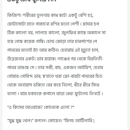
কিজিশ। শরীরের তুলনায় কাধ ছটে! একটু বেশি চ$,
মোটাসোটা হাতে পাকানো রশির মতো পেশী । মাদার চপ
ঠিক কালো নয়, লালচে কালো, জুলফির কাছে অকালে সা
হয়ে গেছে কয়েক গাছি। চোখ জোড়া তার চারপাশের পে
পাথরের মতোই ঠা! আর কঠিন। চেহারায় এই মুহূর্তে চাপ,
উত্তেজনার একট। ভাব রয়েছে। লাঞ্চের পর থেকে বিরতিতী-
পাথর ভাঙছে সে । তার সঙ্গী, বাচ, একজন আইরিশ, চেহার
গোয়ার-গোবিন্দ ভাব; ছ’হাতে খরা ক্রো-বারটা পাথরের চিড
থেকে অনায়াস ভঙ্গিতে বের করে নিলো, ধীরে ধীরে সিধে
হলো! । ঘাম চকচকে কপালে খাড়া রেখ! ফুটলো৷ তিনটে ।
“ও কিসের আওয়াজ? কোথেকে এলো ?*
“যুদ্ধ যুদ্ধ খেল।” বললে। কোয়েন। “ফিল্ড আর্টিলারি |