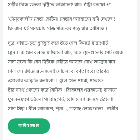
সঙ্গীর দিকে হতভম্ব দৃষ্টিতে তাকালো! বাচ। ঠাট্টা করছো £*
‘ীন্ষকালীন মহড়া_রুটিন। মহড়ার আয়োজন যদি দেখতে !
ফি বছর এই সময়টায় সাজ সাজ-রব পড়ে যায় আমিতে ।
দুরে, পাহাড়-চূড়া ছু’ইছু’ই করে উড়ে গেল তিনটে ট্রান্সপোর্ট
প্লেন । কি যেন বলতে যাচ্ছিলো বাচ, কিন্ত প্লেনগুলোর পেট থেকে
সাদা মতো কি যেন ছিটকে বেরিয়ে আসতে দেখে তাজ্জব বনে
গেল সে। প্রথমে মনে হলো! পৌটলা বা বণ্তা হবে। তারপর
ওগলোর আকৃতি বলালো! । খুলে গেল প্যারা, প্রত্যেক-
টার সাথে একজন করে সৈনিক । বিকেলের থমকানো) বাতাসে
ফুলে-ফেপে উঠলো প্যারাস্থ্াট, রোদ লেগে ঝলসে উঠলো!
সাদা সিদ্ধ । নীল আকাশে, শৃন্ে, ভাসছে লোকগুলো । স্বাধীন
ডাউনলোড