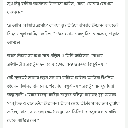
মুখ নিচু করিয়া আর্দ্রস্বরে জিজ্ঞাসা করিল, “বাবা, তোমার কোথায়
লেগেছে?”
‘এ আমি কোথায় এসেছি” বলিয়া বৃদ্ধ উঠিয়া বসিবার উপক্রম করিতেই
বিনয় সম্মুখ আসিয়া কহিল, “উঠবেন না– একটু বিশ্রাম করুন, ডাক্তার
আসছে।।
তখন তাঁহার সব কথা মনে পড়িল ও তিনি কহিলেন, “মাথার
এইখানটায় একটু বেদনা বোধ হচ্ছে, কিন্ত গুরুতর কিছুই নয় ।”
সেই মুহুর্তেই ডাক্তার জুতা মচ মচ করিতে করিতে আসিয়া উপস্থিত
হইলেন; তিনিও বলিলেন, “বিশেষ কিছুই নয়।” একটু গরম দুধ দিয়া
অল্প ব্রান্ডি খাইবার ব্যবস্থা করিয়া ডাক্তার চলিয়া যাইতেই বৃদ্ধ অত্যন্ত
সংকুচিত ও ব্যস্ত হইয়া উঠিলেন। তাঁহার মেয়ে তাঁহার মনের ভাব বুঝিয়া
কহিল, “বাবা, ব্যস্ত হচ্ছ কেন? ডাক্তারের ভিজিট ও ওষুধের দাম বাড়ি
থেকে পাঠিয়ে দেব।”