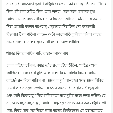
ব্যবহারেই অসভ্যতা প্রকাশ পাইয়াছে। কোন্‌ কোন্‌ সময়ে কী করা উচিত
ছিল, কী বলা উচিত ছিল, তাহা লইয়া , মনে মনে কেবলই বৃথা
আন্দোলন করিতে লাগিল। ঘরে ফিরিয়া আসিয়া দেখিল, যে রুমাল
দিয়া মেয়েটি তাহার বাপের মুখ মুছাইয়া দিয়াছিল সেই রুমালটি
বিছানার উপর পড়িয়া আছে– সেটা তাড়াতাড়ি তুলিয়া লইল। তাহার
মনের মধ্যে বাউলের সুরে এ গানটা বাজিতে লাগিল–
খাঁচার ভিতর অচিন পাখি কমনে আসে যায়।
বেলা বাড়িয়া চলিল, বর্ষার রৌদ্র প্রখর হইয়া উঠিল, গাড়ির স্রোত
আপিসের দিকে বেগে ছুটিতে লাগিল, বিনয় তাহার দিনের কোনো
কাজেই মন দিতে পারিল না। এমন অপূর্ব আনন্দের সঙ্গে এমন নিবিড়
বেদনা তাহার বয়সে কখনো সে ভোগ করে নাই। তাহার এই ক্ষুদ্র বাসা
এবং চারি দিকের কুৎসিত কলিকাতা মায়াপুরীর মতো হইয়া উঠিল; যে
রাজ্যে অসম্ভব সম্ভব হয়, অসাধ্য সিদ্ধ হয় এবং অপরূপ রূপ লইয়া দেখা
দেয়, বিনয় যেন সেই নিয়ম-ছাড়া রাজ্যে ফিরিতেছে। এই বর্ষাপ্রভাতের