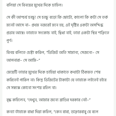
বলিয়া সে বিনয়ের মুখের দিকে চাহিল।
সে কী আশ্চর্য চক্ষু! সে চক্ষু বড়ো কি ছোটো, কালো কি কটা সে তর্ক
মনেই আসে না– প্রথম নজরেই মনে হয়, এই দৃষ্টির একটা অসন্দিগ্ধ
প্রভাব আছে। তাহাতে সংকোচ নাই, দ্বিধা নাই, তাহা একটা স্থির শক্তিতে
পূর্ণ।
বিনয় বলিতে চেষ্টা করিল, “ভিজিট অতি সামান্য, সেজন্যে– সে
আপনারা– সে আমি–“
মেয়েটি তাহার মুখের দিকে চাহিয়া থাকাতে কথাটা ঠিকমত শেষ
করিতেই পারিল না। কিন্তু ভিজিটের টাকাটা যে তাহাকে লইতেই হইবে
সে সম্বন্ধে কোনো সংশয় রহিল না।
বৃদ্ধ কহিলেন, “দেখুন, আমার জন্যে ব্রাণ্ডির দরকার নেই–“
কন্যা তাঁহাকে বাধা দিয়া কহিল, “কেন বাবা, ডাক্তারবাবু যে বলে