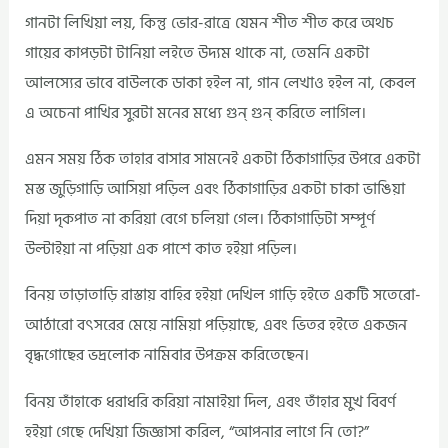
গানটা লিখিয়া লয়, কিন্তু ভোর-রাত্রে যেমন শীত শীত করে অথচ
গায়ের কাপড়টা টানিয়া লইতে উদ্যম থাকে না, তেমনি একটা
আলস্যের ভাবে বাউলকে ডাকা হইল না, গান লেখাও হইল না, কেবল
এ অচেনা পাখির সুরটা মনের মধ্যে গুন্‌ গুন্‌ করিতে লাগিল।
এমন সময় ঠিক তাহার বাসার সামনেই একটা ঠিকাগাড়ির উপরে একটা
মস্ত জুড়িগাড়ি আসিয়া পড়িল এবং ঠিকাগাড়ির একটা চাকা ভাঙিয়া
দিয়া দৃকপাত না করিয়া বেগে চলিয়া গেল। ঠিকাগাড়িটা সম্পূর্ণ
উল্টাইয়া না পড়িয়া এক পাশে কাত হইয়া পড়িল।
বিনয় তাড়াতাড়ি রাস্তায় বাহির হইয়া দেখিল গাড়ি হইতে একটি সতেরো-
আঠারো বৎসরের মেয়ে নামিয়া পড়িয়াছে, এবং ভিতর হইতে একজন
বৃদ্ধগোছের ভদ্রলোক নামিবার উপক্রম করিতেছেন।
বিনয় তাঁহাকে ধরাধরি করিয়া নামাইয়া দিল, এবং তাঁহার মুখ বিবর্ণ
হইয়া গেছে দেখিয়া জিজ্ঞাসা করিল, “আপনার লাগে নি তো?”