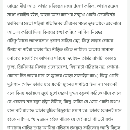
রৌদ্রের দীপ্ত আভা তাহার মস্তিষ্কের মধ্যে প্রবেশ করিল, তাহার রক্তের
মধ্যে প্রবাহিত হইল, তাহার অন্তঃকরণের সম্মুখে একটা জ্যোতির্ময়
যবনিকার মতো পড়িয়া প্রতিদিনের জীবনের সমস্ত তুচ্ছতাকে একেবারে
আড়াল করিয়া দিল। বিনয়ের ইচ্ছা করিতে লাগিল নিজের
পরিপূর্ণতাকে আশ্চর্যরূপে প্রকাশ করিয়া দেয়, কিন্তু তাহার কোনো
উপায় না পাইয়া তাহার চিত্ত পীড়িত হইতে লাগিল। অত্যন্ত সামান্য
লোকের মতোই সে আপনার পরিচয় দিয়াছে– তাহার বাসাটা অত্যন্ত
তুচ্ছ, জিনিসপত্র নিতান্ত এলোমেলো, বিছানাটা পরিষ্কার নয়, কোনো-
কোনো দিন তাহার ঘরে সে ফুলের তোড়া সাজাইয়া রাখে, কিন্তু এমনি
দুর্ভাগ্য– সেদিন তাহার ঘরে একটা ফুলের পাপড়িও ছিল না। সকলেই
বলে বিনয় সভাস্থলে মুখে মুখে যেরূপ সুন্দর বক্তৃতা করিতে পারে কালে
সে একজন মস্ত বক্তা হইয়া উঠিবে, কিন্তু সেদিন সে এমন একটা কথাও
বলে নাই যাহাতে তাহার বুদ্ধির কিছুমাত্র প্রমাণ হয়। তাহার কেবলই মনে
হইতে লাগিল, “যদি এমন হইতে পারিত যে সেই বড়ো গাড়িটা যখন
তাঁহাদের গাড়ির উপর আসিয়া পড়িবার উপক্রম করিতেছে আমি বিদ্যুদ্‌