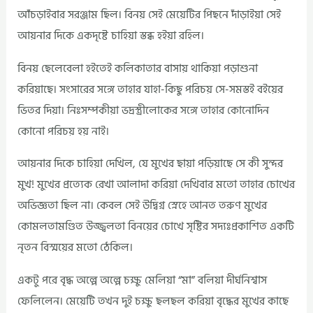
আঁচড়াইবার সরঞ্জাম ছিল। বিনয় সেই মেয়েটির পিছনে দাঁড়াইয়া সেই
আয়নার দিকে একদৃষ্টে চাহিয়া স্তব্ধ হইয়া রহিল।
বিনয় ছেলেবেলা হইতেই কলিকাতার বাসায় থাকিয়া পড়াশুনা
করিয়াছে। সংসারের সঙ্গে তাহার যাহা-কিছু পরিচয় সে-সমস্তই বইয়ের
ভিতর দিয়া। নিঃসম্পকীয়া ভদ্রস্ত্রীলোকের সঙ্গে তাহার কোনোদিন
কোনো পরিচয় হয় নাই।
আয়নার দিকে চাহিয়া দেখিল, যে মুখের ছায়া পড়িয়াছে সে কী সুন্দর
মুখ! মুখের প্রত্যেক রেখা আলাদা করিয়া দেখিবার মতো তাহার চোখের
অভিজ্ঞতা ছিল না। কেবল সেই উদ্বিগ্ন স্নেহে আনত তরুণ মুখের
কোমলতামণ্ডিত উজ্জ্বলতা বিনয়ের চোখে সৃষ্টির সদ্যঃপ্রকাশিত একটি
নৃতন বিস্ময়ের মতো ঠেকিল।
একটু পরে বৃদ্ধ অল্পে অল্পে চক্ষু মেলিয়া “মা” বলিয়া দীর্ঘনিশ্বাস
ফেলিলেন। মেয়েটি তখন দুই চক্ষু ছলছল করিয়া বৃদ্ধের মুখের কাছে