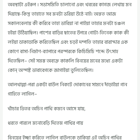
অবস্থাটা এইরূপ । সভাসমিতি চালানো এবং খবরের কাগজ লেখায় মন
দিয়াছে-কিন্তু তাহাতে সব মনটা ভরিয়া উঠে নাই। অন্তত আজ
সকালবেলায় কী করিবে তাহা ভাবিয়া না পাইয়া তাহার মনটা চঞ্চল
হইয়া উঠিয়াছিল। পাশের বাড়ির ছাতের উপরে গোটা-তিনেক কাক কী
লইয়া ডাকাডাকি করিতেছিল এবং চড়ই দম্পতি তাহার বারান্দার এক
কোণে বাসা-নির্মাণ-ব্যাপারে পরস্পরকে কিচিমিচি শব্দে উৎসাহ
দিতেছিল– সেই সমস্ত অব্যক্ত কাকলি বিনয়ের মনের মধ্যে একটা
কোন্‌ অস্পষ্ট ভাবাবেগকে জাগাইয়া তুলিতেছিল।
আলখাল্লা-পরা একটা বাউল নিকটে দোকানের সামনে দাঁড়াইয়া গান
গাহিতে লাগিল–
খাঁচার ভিতর অচিন পাখি কমনে আসে যায়,
ধরতে পারলে মনোবেড়ি দিতেম পাখির পায়
বিনয়ের ইচ্ছা করিতে লাগিল বাউলকে ডাকিয়া এই অচিন পাখির