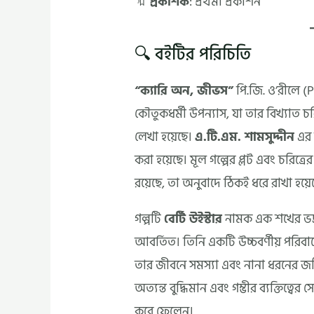
🔖
প্রকাশক
: প্রথমা প্রকাশন
🔍 বইটির পরিচিতি
“ক্যারি অন, জীভস”
পি.জি. ও’রীলে (
কৌতুকধর্মী উপন্যাস, যা তার বিখ্যাত চর
লেখা হয়েছে।
এ.টি.এম. শামসুদ্দীন
এর 
করা হয়েছে। মূল গল্পের প্লট এবং চরিত্র
রয়েছে, তা অনুবাদে ঠিকই ধরে রাখা হয়ে
গল্পটি
বের্টি উইস্টার
নামক এক শখের ভদ্র
আবর্তিত। তিনি একটি উচ্চবর্ণীয় পরিবা
তার জীবনে সমস্যা এবং নানা ধরনের জটিল
অত্যন্ত বুদ্ধিমান এবং গম্ভীর ব্যক্তিত্ব
করে ফেলেন।