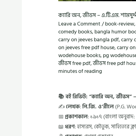
ক্যারি অন, জীভস – এ.টি.এম. শামসু
Leave a Comment
/
book-review
comedy books
,
bangla humor bo
carry on jeeves bangla pdf
,
carry 
on jeeves free pdf house
,
carry on
wodehouse books
,
pg wodehous
জীভস free pdf
,
জীভস free pdf hou
minutes of reading
📚 বই রিভিউ: “ক্যারি অন, জীভস” –
✍️
লেখক
:
পি.জি. ও’রীলে
(P.G. Wo
📅
প্রকাশকাল
: ১৯১৭ (বাংলা অনুবাদ
📖
ধরণ
: হাস্যরস, কৌতুক, সাহিত্যের ক্