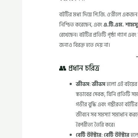
বইটির মধ্য দিয়ে পি.জি. ও’রীলে একজন
নিশ্চিত করেছেন, এবং
এ.টি.এম. শামসু
রেখেছেন। বইটির প্রতিটি পৃষ্ঠা গ্যাগ এব
জন্যও বিরক্ত হতে দেয় না।
👥 প্রধান চরিত্র
জীভস
:
জীভস
হলো এই বইয়ের 
স্বভাবের সেবক, যিনি প্রতিটি
গভীর বুদ্ধি এবং গম্ভীরতা বই
জীবনে সব সমস্যা সমাধান করতে স
বৈপরীত্য তৈরি করে।
বের্টি উইস্টার
:
বের্টি উইস্টার
হলো