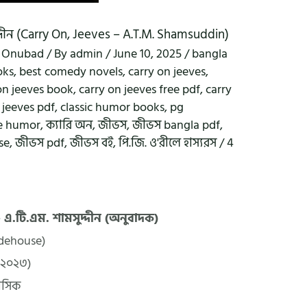
দ্দীন (Carry On, Jeeves – A.T.M. Shamsuddin)
,
Onubad
/ By
admin
/
June 10, 2025
/
bangla
oks
,
best comedy novels
,
carry on jeeves
,
on jeeves book
,
carry on jeeves free pdf
,
carry
 jeeves pdf
,
classic humor books
,
pg
e humor
,
ক্যারি অন
,
জীভস
,
জীভস bangla pdf
,
se
,
জীভস pdf
,
জীভস বই
,
পি.জি. ও'রীলে হাস্যরস
/
4
 এ.টি.এম. শামসুদ্দীন (অনুবাদক)
dehouse)
: ২০২৩)
লাসিক