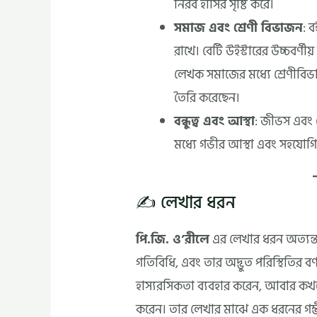
নিরব হাসির সৃষ্টি করে।
সমাজ এবং শ্রেণী বিভাজন
: 
রাখে। বের্টি উইস্টারের উচ্চবর
লেখক সমাজের মধ্যে শ্রেণীবিভা
তৈরি করেছেন।
বন্ধুত্ব এবং আস্থা
: জীভস এবং বে
মধ্যে গভীর আস্থা এবং সহযোগিতা 
✍️ লেখার ধরন
পি.জি. ও’রীলে
এর লেখার ধরন অত্যন্ত স
গতিবিধি, এবং তার অদ্ভুত পরিস্থিতির বর
হাস্যরসিকতা ব্যবহার করেন, আবার কখনো 
করেন। তার লেখার মাঝে এক ধরনের গম্ভ