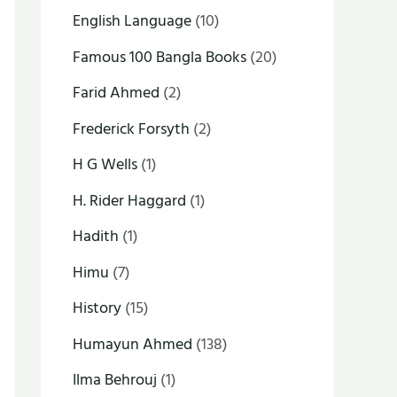
English Language
(10)
Famous 100 Bangla Books
(20)
Farid Ahmed
(2)
Frederick Forsyth
(2)
H G Wells
(1)
H. Rider Haggard
(1)
Hadith
(1)
Himu
(7)
History
(15)
Humayun Ahmed
(138)
Ilma Behrouj
(1)