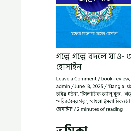
গল্পে গল্পে বদলে যাও
হোসাইন
Leave a Comment
/
book-review
admin
/
June 13, 2025
/
"Bangla Isl
চরিত্র গঠন"
,
"ইসলামিক ভ্যালু বুক"
,
"গল
"পরিবর্তনের গল্প"
,
"বাংলা ইসলামিক স্ট
হোসাইন"
/
2 minutes of reading