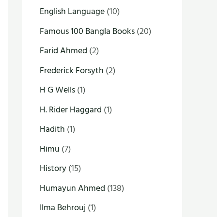
English Language
(10)
Famous 100 Bangla Books
(20)
Farid Ahmed
(2)
Frederick Forsyth
(2)
H G Wells
(1)
H. Rider Haggard
(1)
Hadith
(1)
Himu
(7)
History
(15)
Humayun Ahmed
(138)
Ilma Behrouj
(1)