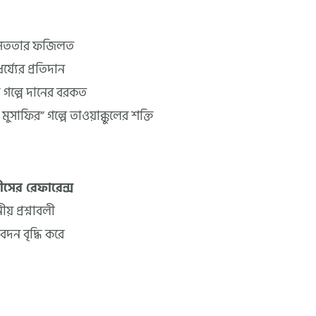
পে সততার ফজিলত
্য্যের প্রতিদান
” গল্পে দানের বরকত
 মুসাফির” গল্পে তাওয়াক্কুলের শক্তি
ীসের রেফারেন্স
ীয় প্রশ্নাবলী
েদন বৃদ্ধি করে