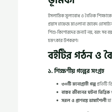
ভূমিকা
ইসলামিক মূল্যবোধ ও নৈতিক শিক্ষাকে 
প্রয়াস হাফেজ মাওলানা জাবেদ হোসাই
শিশু-কিশোরদের জন্যই নয়, বরং সব 
চমৎকার উপকরণ।
বইটির গঠন ও বৈশি
১. শিক্ষণীয় গল্পের সংগ্রহ
৩০টি মনোগ্রাহী গল্প
প্রতিটি ভ
বাস্তব জীবনের ঘটনা ভিত্তিক
গ
সরল ও প্রাণবন্ত ভাষাশৈলী
যা