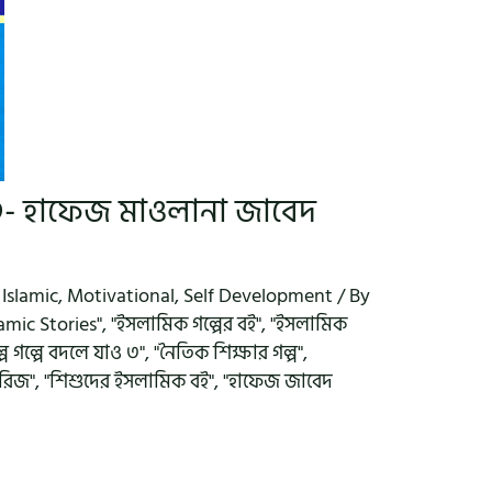
- ৩- হাফেজ মাওলানা জাবেদ
,
Islamic
,
Motivational
,
Self Development
/ By
amic Stories"
,
"ইসলামিক গল্পের বই"
,
"ইসলামিক
্পে গল্পে বদলে যাও ৩"
,
"নৈতিক শিক্ষার গল্প"
,
োরিজ"
,
"শিশুদের ইসলামিক বই"
,
"হাফেজ জাবেদ