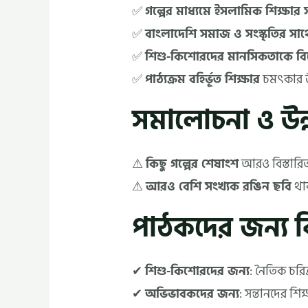
✅
গল্পের মাধ্যমে ইসলামিক শিক্ষার
✅
বাংলাদেশি সমাজ ও সংস্কৃতির সাথে 
✅
শিশু-কিশোরদের মানসিকতাকে বি
✅
পাঠ্যক্রম বহির্ভূত শিক্ষার
চমৎকার
সমালোচনা ও উন্
⚠
কিছু গল্পের শেষাংশ
আরও বিস্তারি
⚠
আরও বেশি সংখ্যক রঙিন ছবি
থা
পাঠকদের জন্য 
✔
শিশু-কিশোরদের জন্য
: নৈতিক চরি
✔
অভিভাবকদের জন্য
: সন্তানদের শি