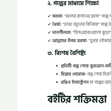
২. গল্পের মাধ্যমে শিক্ষা
✔
সততা
: “ফলের বাগানের রহস্য” গল্
✔
ধৈর্য্য
: “ভাঙা জুতোর বিনিময়” গল্পে ধৈর
✔
দানশীলতা
: “মিসওয়াকওয়ালা বুড়ো
✔
আল্লাহর উপর ভরসা
: “ডুবন্ত নৌকার
৩. বিশেষ বৈশিষ্ট্য
প্রতিটি গল্প শেষে কুরআন-হাদ
চিন্তার খোরাক
: গল্প শেষে চিন্তন
রঙিন ইলাস্ট্রেশন
যা গল্পের আব
বইটির শক্তিমত্তা