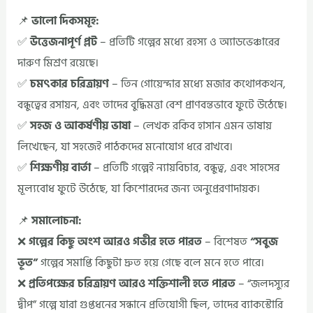
📌
ভালো দিকসমূহ:
✅
উত্তেজনাপূর্ণ প্লট
– প্রতিটি গল্পের মধ্যে রহস্য ও অ্যাডভেঞ্চারের
দারুণ মিশ্রণ রয়েছে।
✅
চমৎকার চরিত্রায়ণ
– তিন গোয়েন্দার মধ্যে মজার কথোপকথন,
বন্ধুত্বের রসায়ন, এবং তাদের বুদ্ধিমত্তা বেশ প্রাণবন্তভাবে ফুটে উঠেছে।
✅
সহজ ও আকর্ষণীয় ভাষা
– লেখক রকিব হাসান এমন ভাষায়
লিখেছেন, যা সহজেই পাঠকদের মনোযোগ ধরে রাখবে।
✅
শিক্ষণীয় বার্তা
– প্রতিটি গল্পেই ন্যায়বিচার, বন্ধুত্ব, এবং সাহসের
মূল্যবোধ ফুটে উঠেছে, যা কিশোরদের জন্য অনুপ্রেরণাদায়ক।
📌
সমালোচনা:
❌
গল্পের কিছু অংশ আরও গভীর হতে পারত
– বিশেষত
“সবুজ
ভূত”
গল্পের সমাপ্তি কিছুটা দ্রুত হয়ে গেছে বলে মনে হতে পারে।
❌
প্রতিপক্ষের চরিত্রায়ণ আরও শক্তিশালী হতে পারত
– “জলদস্যুর
দ্বীপ” গল্পে যারা গুপ্তধনের সন্ধানে প্রতিযোগী ছিল, তাদের ব্যাকস্টোরি