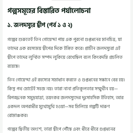
গল্পসমূহের বিস্তারিত পর্যালোচনা
১. জলদস্যুর দ্বীপ (পর্ব ১ ও ২)
গল্পের শুরুতেই তিন গোয়েন্দা পায় এক পুরনো গুপ্তধনের মানচিত্র, যা
তাদের এক রহস্যময় দ্বীপের দিকে ইঙ্গিত করে। প্রাচীন জলদস্যুরা এই
দ্বীপে তাদের লুণ্ঠিত সম্পদ লুকিয়ে রেখেছিল বলে কিংবদন্তি প্রচলিত
রয়েছে।
তিন গোয়েন্দা এই রহস্যের সমাধান করতে ও গুপ্তধনের সন্ধানে বের হয়।
কিন্তু পথ মোটেই সহজ নয়। তারা নানা প্রতিকূলতার সম্মুখীন হয়—
বিপজ্জনক সমুদ্রযাত্রা, ভয়ংকর জলদস্যুদের দুঃসাহসিক ইতিহাস, আর
একদল অপরাধীর মুখোমুখি হওয়া—সব মিলিয়ে গল্পটি দারুণ
রোমাঞ্চকর।
গল্পের দ্বিতীয় অংশে, তারা দ্বীপে পৌঁছে এবং ধীরে ধীরে গুপ্তধনের