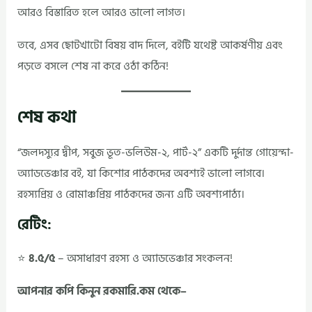
আরও বিস্তারিত হলে আরও ভালো লাগত।
তবে, এসব ছোটখাটো বিষয় বাদ দিলে, বইটি যথেষ্ট আকর্ষণীয় এবং
পড়তে বসলে শেষ না করে ওঠা কঠিন!
শেষ কথা
“জলদস্যুর দ্বীপ, সবুজ ভূত-ভলিউম-২, পার্ট-২” একটি দুর্দান্ত গোয়েন্দা-
অ্যাডভেঞ্চার বই, যা কিশোর পাঠকদের অবশ্যই ভালো লাগবে।
রহস্যপ্রিয় ও রোমাঞ্চপ্রিয় পাঠকদের জন্য এটি অবশ্যপাঠ্য।
রেটিং:
⭐
৪.৫/৫
– অসাধারণ রহস্য ও অ্যাডভেঞ্চার সংকলন!
আপনার কপি কিনুন রকমারি.কম থেকে–