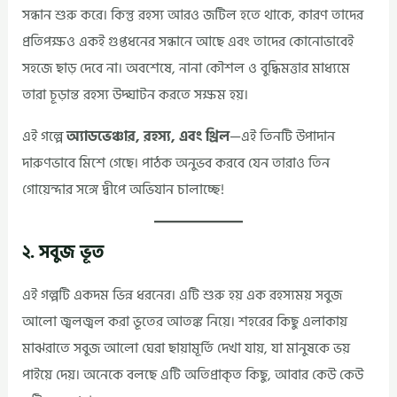
সন্ধান শুরু করে। কিন্তু রহস্য আরও জটিল হতে থাকে, কারণ তাদের
প্রতিপক্ষও একই গুপ্তধনের সন্ধানে আছে এবং তাদের কোনোভাবেই
সহজে ছাড় দেবে না। অবশেষে, নানা কৌশল ও বুদ্ধিমত্তার মাধ্যমে
তারা চূড়ান্ত রহস্য উদ্ঘাটন করতে সক্ষম হয়।
এই গল্পে
অ্যাডভেঞ্চার, রহস্য, এবং থ্রিল
—এই তিনটি উপাদান
দারুণভাবে মিশে গেছে। পাঠক অনুভব করবে যেন তারাও তিন
গোয়েন্দার সঙ্গে দ্বীপে অভিযান চালাচ্ছে!
২. সবুজ ভূত
এই গল্পটি একদম ভিন্ন ধরনের। এটি শুরু হয় এক রহস্যময় সবুজ
আলো জ্বলজ্বল করা ভূতের আতঙ্ক নিয়ে। শহরের কিছু এলাকায়
মাঝরাতে সবুজ আলো ঘেরা ছায়ামূর্তি দেখা যায়, যা মানুষকে ভয়
পাইয়ে দেয়। অনেকে বলছে এটি অতিপ্রাকৃত কিছু, আবার কেউ কেউ